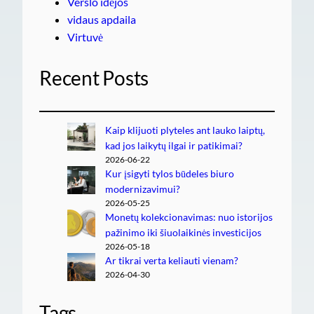
Verslo idėjos
vidaus apdaila
Virtuvė
Recent Posts
Kaip klijuoti plyteles ant lauko laiptų,
kad jos laikytų ilgai ir patikimai?
2026-06-22
Kur įsigyti tylos būdeles biuro
modernizavimui?
2026-05-25
Monetų kolekcionavimas: nuo istorijos
pažinimo iki šiuolaikinės investicijos
2026-05-18
Ar tikrai verta keliauti vienam?
2026-04-30
Tags