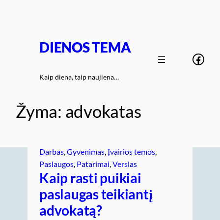
Eiti
prie
turinio
DIENOS TEMA
Face
Kaip diena, taip naujiena…
Žyma:
advokatas
Darbas
, 
Gyvenimas
, 
Įvairios temos
, 
Paslaugos
, 
Patarimai
, 
Verslas
Kaip rasti puikiai
paslaugas teikiantį
advokatą?