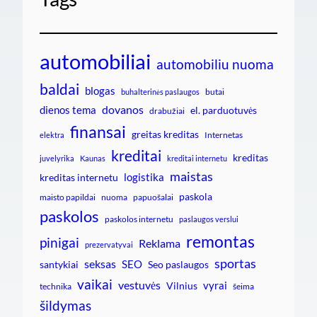
automobiliai
automobiliu nuoma
baldai
blogas
butai
buhalterinės paslaugos
dovanos
dienos tema
el. parduotuvės
drabužiai
finansai
greitas kreditas
Internetas
elektra
kreditai
kreditas
juvelyrika
Kaunas
kreditai internetu
maistas
logistika
kreditas internetu
paskola
maisto papildai
nuoma
papuošalai
paskolos
paskolos internetu
paslaugos verslui
remontas
pinigai
Reklama
prezervatyvai
sportas
seksas
SEO
santykiai
Seo paslaugos
vaikai
vestuvės
vyrai
Vilnius
technika
šeima
šildymas