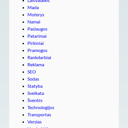
Laisvalaikis
Mada
Moterys
Namai
Paslaugos
Patarimai
Pirkiniai
Pramogos
Rankdarbiai
Reklama
SEO
Sodas
Statyba
Sveikata
Šventės
Technologijos
Transportas
Verslas