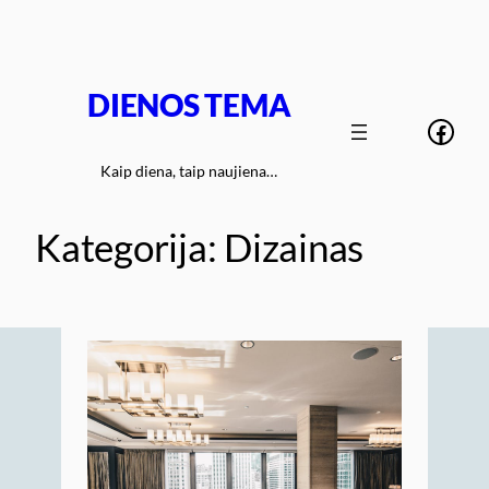
Eiti
prie
turinio
DIENOS TEMA
Face
Kaip diena, taip naujiena…
Kategorija:
Dizainas