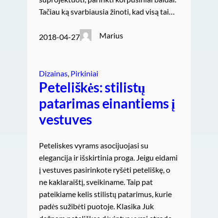
Tačiau ką svarbiausia žinoti, kad visą tai…
Marius
2018-04-27
Dizainas
, 
Pirkiniai
Peteliškės: stilistų
patarimas einantiems į
vestuves
Peteliskes vyrams asocijuojasi su
elegancija ir išskirtinia proga. Jeigu eidami
į vestuves pasirinkote ryšėti peteliškę, o
ne kaklaraištį, sveikiname. Taip pat
pateikiame kelis stilistų patarimus, kurie
padės sužibėti puotoje. Klasika Juk