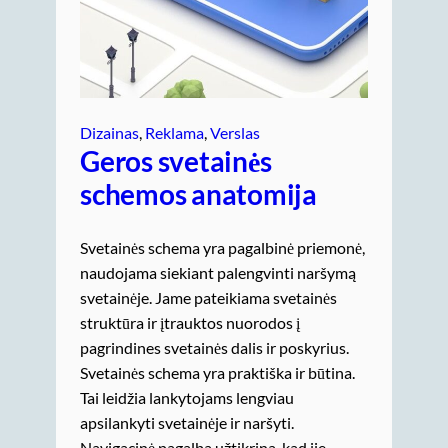
Dizainas
, 
Reklama
, 
Verslas
Geros svetainės
schemos anatomija
Svetainės schema yra pagalbinė priemonė,
naudojama siekiant palengvinti naršymą
svetainėje. Jame pateikiama svetainės
struktūra ir įtrauktos nuorodos į
pagrindines svetainės dalis ir poskyrius.
Svetainės schema yra praktiška ir būtina.
Tai leidžia lankytojams lengviau
apsilankyti svetainėje ir naršyti.
Navigacinė pagalba užtikrina, kad jie