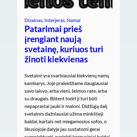
Dizainas
, 
Interjeras
, 
Namai
Patarimai prieš
įrengiant naują
svetainę, kuriuos turi
žinoti kiekvienas
Svetainė yra svarbiausiai kiekvienų namų
kambarys. Joje praleidžiame daugiausiai
savo laisvo, arba vieni, šeimos rate, arba
su draugais. Būtent todėl ji turi būti
nepaprastai jauki ir maloni. Didžiąją dalį
svetainės dažniausiai užima minkštieji
baldai, kartais net miegamosios sofos, o
likusiojoje dalyje jau sustatomi gerai
suprojektuoti, parinkti korpusiniai baldai.