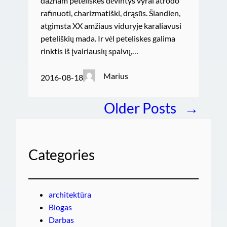
dažnam peteliškes dėvintys vyrai atrodo
rafinuoti, charizmatiški, drąsūs. Šiandien,
atgimsta XX amžiaus viduryje karaliavusi
peteliškių mada. Ir vėl peteliskes galima
rinktis iš įvairiausių spalvų,…
Marius
2016-08-18
Older Posts
→
Categories
architektūra
Blogas
Darbas