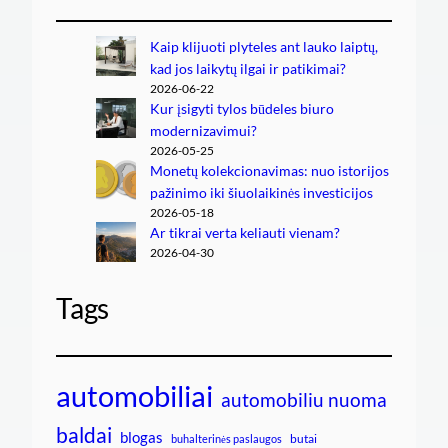
Kaip klijuoti plyteles ant lauko laiptų,
kad jos laikytų ilgai ir patikimai?
2026-06-22
Kur įsigyti tylos būdeles biuro
modernizavimui?
2026-05-25
Monetų kolekcionavimas: nuo istorijos
pažinimo iki šiuolaikinės investicijos
2026-05-18
Ar tikrai verta keliauti vienam?
2026-04-30
Tags
automobiliai
automobiliu nuoma
baldai
blogas
butai
buhalterinės paslaugos