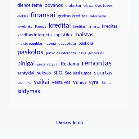
dovanos
dienos tema
el. parduotuvės
drabužiai
finansai
greitas kreditas
Internetas
elektra
kreditai
kreditas
juvelyrika
Kaunas
kreditai internetu
maistas
logistika
kreditas internetu
paskola
maisto papildai
nuoma
papuošalai
paskolos
paskolos internetu
paslaugos verslui
remontas
pinigai
Reklama
prezervatyvai
sportas
seksas
SEO
santykiai
Seo paslaugos
vaikai
vestuvės
vyrai
Vilnius
technika
šeima
šildymas
Dienos Tema