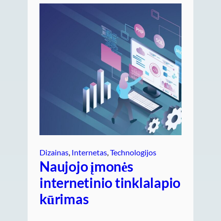
Dizainas
, 
Internetas
, 
Technologijos
Naujojo įmonės
internetinio tinklalapio
kūrimas