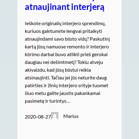
atnaujinant interjerą
Ieškote originalių interjero sprendimų,
kuriuos galėtumėte lengvai pritaikyti
atnaujindami savo būsto vidų? Paskutinį
kartą jūsų namuose remonto ir interjero
kūrimo darbai buvo atlikti prieš gerokai
daugiau nei dešimtmetį? Tokiu atveju
akivaizdu, kad jūsų būstui reikia
atsinaujinti. Tačiau jei jūs neturite daug
patirties ir žinių interjero srityje tuomet
šiuo metu galite jaustis pakankamai
pasimetę ir turintys…
Marius
2020-08-27