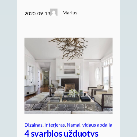
Marius
2020-09-13
Dizainas
, 
Interjeras
, 
Namai
, 
vidaus apdaila
4 svarbios užduotys