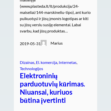
(www.plasteda.lt/lt/produkcija/24-
maiseliai/144-marskineliu-tipo), ant kurio
puikuotųsi ir jūsų įmonės logotipas ar kiti
su jūsų verslu susiję elementai. Labai
svarbu, kad jūsų produktas…
Marius
2019-05-31
Dizainas
, 
El. komercija
, 
Internetas
, 
Technologijos
Elektroninių
parduotuvių kūrimas.
Niuansai, kuriuos
būtina įvertinti