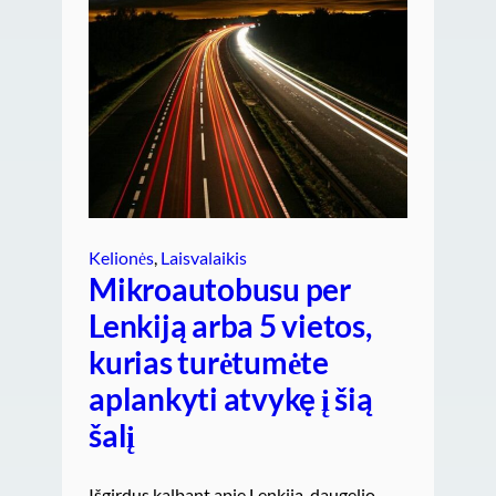
Kelionės
, 
Laisvalaikis
Mikroautobusu per
Lenkiją arba 5 vietos,
kurias turėtumėte
aplankyti atvykę į šią
šalį
Išgirdus kalbant apie Lenkiją, daugelio