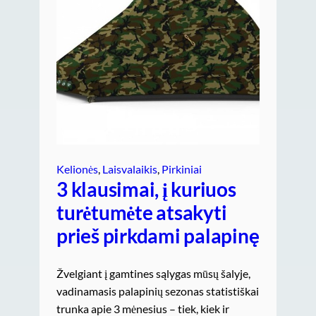
Kelionės
, 
Laisvalaikis
, 
Pirkiniai
3 klausimai, į kuriuos
turėtumėte atsakyti
prieš pirkdami palapinę
Žvelgiant į gamtines sąlygas mūsų šalyje,
vadinamasis palapinių sezonas statistiškai
trunka apie 3 mėnesius – tiek, kiek ir