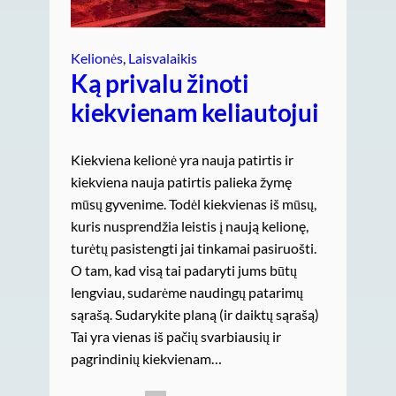
Kelionės
, 
Laisvalaikis
Ką privalu žinoti
kiekvienam keliautojui
Kiekviena kelionė yra nauja patirtis ir
kiekviena nauja patirtis palieka žymę
mūsų gyvenime. Todėl kiekvienas iš mūsų,
kuris nusprendžia leistis į naują kelionę,
turėtų pasistengti jai tinkamai pasiruošti.
O tam, kad visą tai padaryti jums būtų
lengviau, sudarėme naudingų patarimų
sąrašą. Sudarykite planą (ir daiktų sąrašą)
Tai yra vienas iš pačių svarbiausių ir
pagrindinių kiekvienam…