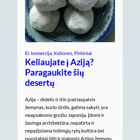
El. komercija
, 
Kelionės
, 
Pirkiniai
Keliaujate į Aziją?
Paragaukite šių
desertų
Azija – didelis ir itin įvairiaspalvis
žemynas, kurio širdis, galima sakyti, yra
neapsakomo grožio Japonija. Įdomi ir
žavinga architektūra, nepatirta ir
nepažįstama tolimųjų rytų kultūra bei
nuostabiai šilti ir malonūs Azijos žemyno