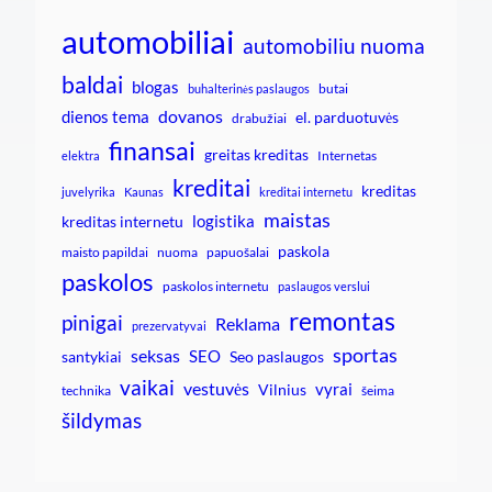
automobiliai
automobiliu nuoma
baldai
blogas
butai
buhalterinės paslaugos
dovanos
dienos tema
el. parduotuvės
drabužiai
finansai
greitas kreditas
Internetas
elektra
kreditai
kreditas
juvelyrika
Kaunas
kreditai internetu
maistas
logistika
kreditas internetu
paskola
maisto papildai
nuoma
papuošalai
paskolos
paskolos internetu
paslaugos verslui
remontas
pinigai
Reklama
prezervatyvai
sportas
seksas
SEO
santykiai
Seo paslaugos
vaikai
vestuvės
vyrai
Vilnius
technika
šeima
šildymas