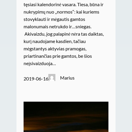
tęsiasi kalendorinė vasara. Tiesa, būna ir
nukrypimų nuo „normos“: kai kuriems
stovyklauti ir mėgautis gamtos
malonumais netrukdo ir…sniegas.
Akivaizdu, jog palapinė nėra tas daiktas,
kurį naudojame kasdien, tačiau
mėgstantys aktyvias pramogas,
priartinančias prie gamtos, be šios
neįsivaizduoja…
Marius
2019-06-16