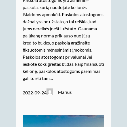
Paskola atostogoms yra asmeninė
paskola, kurią naudojate kelionės
išlaidoms apmokėti. Paskolos atostogoms
dažnai yra be užstato, o tai reiškia, kad
jums nereikės įnešti užstato. Gaunama
palūkanų norma priklauso nuo jūsų
kredito būklės, o paskolą grąžinsite
fiksuotomis mėnesinėmis įmokomis.
Paskolos atostogoms privalumai Jei
ieškote koks greitas būdas, kaip finansuoti
kelionę, paskolos atostogoms paėmimas
gali turėti tam…
Marius
2022-09-24