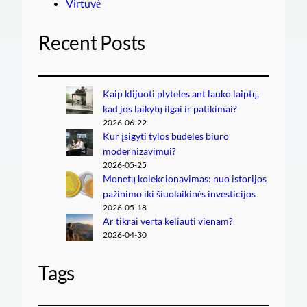
Virtuvė
Recent Posts
Kaip klijuoti plyteles ant lauko laiptų,
kad jos laikytų ilgai ir patikimai?
2026-06-22
Kur įsigyti tylos būdeles biuro
modernizavimui?
2026-05-25
Monetų kolekcionavimas: nuo istorijos
pažinimo iki šiuolaikinės investicijos
2026-05-18
Ar tikrai verta keliauti vienam?
2026-04-30
Tags