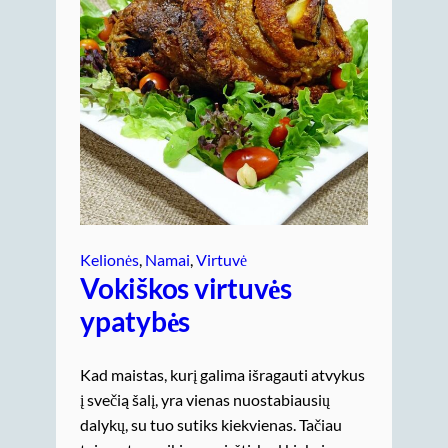
Kelionės
, 
Namai
, 
Virtuvė
Vokiškos virtuvės
ypatybės
Kad maistas, kurį galima išragauti atvykus
į svečią šalį, yra vienas nuostabiausių
dalykų, su tuo sutiks kiekvienas. Tačiau