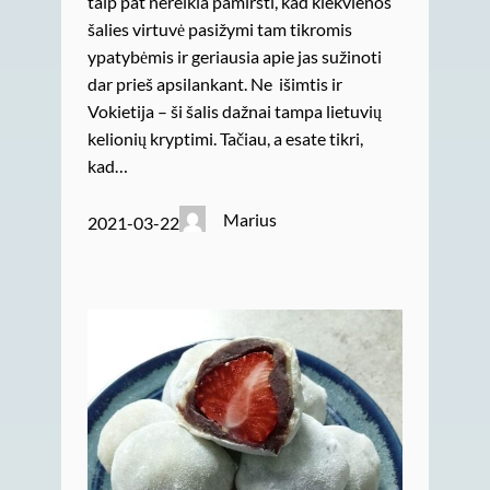
taip pat nereikia pamiršti, kad kiekvienos
šalies virtuvė pasižymi tam tikromis
ypatybėmis ir geriausia apie jas sužinoti
dar prieš apsilankant. Ne išimtis ir
Vokietija – ši šalis dažnai tampa lietuvių
kelionių kryptimi. Tačiau, a esate tikri,
kad…
Marius
2021-03-22