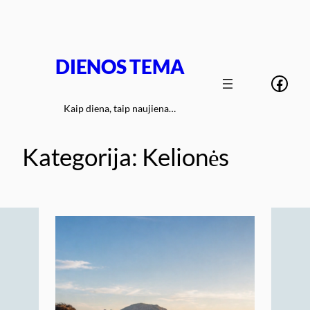
Eiti
prie
turinio
DIENOS TEMA
Face
Kaip diena, taip naujiena…
Kategorija:
Kelionės