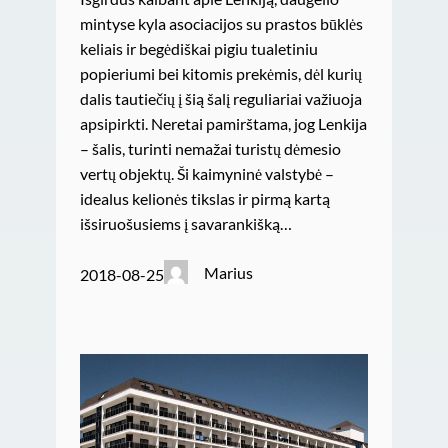
mintyse kyla asociacijos su prastos būklės
keliais ir begėdiškai pigiu tualetiniu
popieriumi bei kitomis prekėmis, dėl kurių
dalis tautiečių į šią šalį reguliariai važiuoja
apsipirkti. Neretai pamirštama, jog Lenkija
– šalis, turinti nemažai turistų dėmesio
vertų objektų. Ši kaimyninė valstybė –
idealus kelionės tikslas ir pirmą kartą
išsiruošusiems į savarankišką…
Marius
2018-08-25