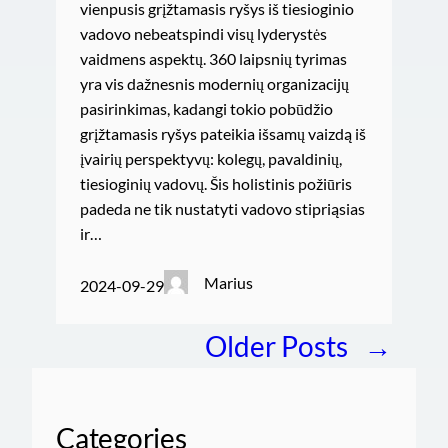
vienpusis grįžtamasis ryšys iš tiesioginio
vadovo nebeatspindi visų lyderystės
vaidmens aspektų. 360 laipsnių tyrimas
yra vis dažnesnis modernių organizacijų
pasirinkimas, kadangi tokio pobūdžio
grįžtamasis ryšys pateikia išsamų vaizdą iš
įvairių perspektyvų: kolegų, pavaldinių,
tiesioginių vadovų. Šis holistinis požiūris
padeda ne tik nustatyti vadovo stipriąsias
ir…
Marius
2024-09-29
Older Posts
→
Categories