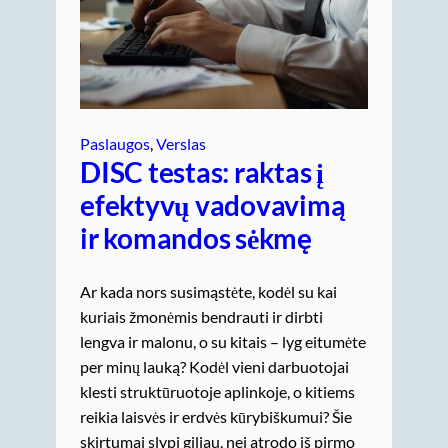
Paslaugos
, 
Verslas
DISC testas: raktas į
efektyvų vadovavimą
ir komandos sėkmę
Ar kada nors susimąstėte, kodėl su kai
kuriais žmonėmis bendrauti ir dirbti
lengva ir malonu, o su kitais – lyg eitumėte
per minų lauką? Kodėl vieni darbuotojai
klesti struktūruotoje aplinkoje, o kitiems
reikia laisvės ir erdvės kūrybiškumui? Šie
skirtumai slypi giliau, nei atrodo iš pirmo