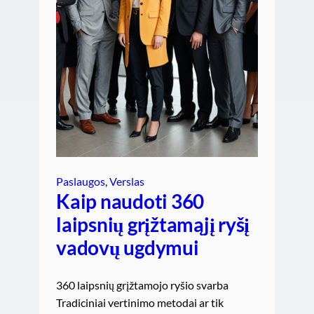
Paslaugos
, 
Verslas
Kaip naudoti 360
laipsnių grįžtamąjį ryšį
vadovų ugdymui
360 laipsnių grįžtamojo ryšio svarba
Tradiciniai vertinimo metodai ar tik