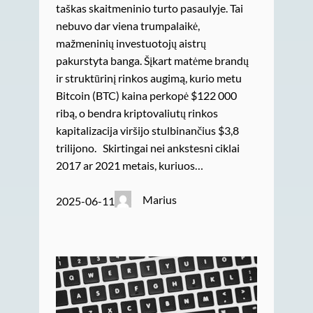
taškas skaitmeninio turto pasaulyje. Tai
nebuvo dar viena trumpalaikė,
mažmeninių investuotojų aistrų
pakurstyta banga. Šįkart matėme brandų
ir struktūrinį rinkos augimą, kurio metu
Bitcoin (BTC) kaina perkopė $122 000
ribą, o bendra kriptovaliutų rinkos
kapitalizacija viršijo stulbinančius $3,8
trilijono. Skirtingai nei ankstesni ciklai
2017 ar 2021 metais, kuriuos…
Marius
2025-06-11