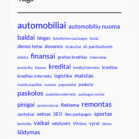
automobiliai
automobiliu nuoma
baldai
blogas
butai
buhalterinės paslaugos
dovanos
dienos tema
el. parduotuvės
drabužiai
finansai
greitas kreditas
Internetas
elektra
kreditai
kreditas
juvelyrika
Kaunas
kreditai internetu
maistas
logistika
kreditas internetu
paskola
maisto papildai
nuoma
papuošalai
paskolos
paskolos internetu
paslaugos verslui
remontas
pinigai
Reklama
prezervatyvai
sportas
seksas
SEO
santykiai
Seo paslaugos
vaikai
vestuvės
vyrai
Vilnius
technika
šeima
šildymas