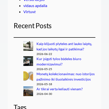
vidaus apdaila
Virtuvė
Recent Posts
Kaip klijuoti plyteles ant lauko laiptų,
kad jos laikytų ilgai ir patikimai?
2026-06-22
Kur įsigyti tylos būdeles biuro
modernizavimui?
2026-05-25
Monetų kolekcionavimas: nuo istorijos
pažinimo iki šiuolaikinės investicijos
2026-05-18
Ar tikrai verta keliauti vienam?
2026-04-30
Tags