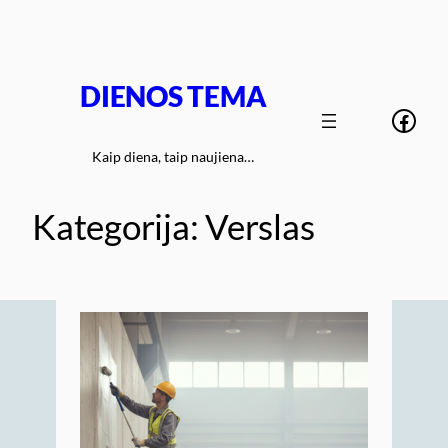
Eiti
prie
turinio
DIENOS TEMA
Face
Kaip diena, taip naujiena…
Kategorija:
Verslas