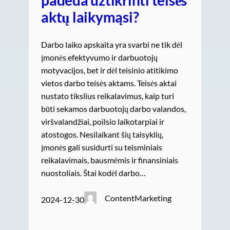
padeda užtikrinti teisės
aktų laikymąsi?
Darbo laiko apskaita yra svarbi ne tik dėl
įmonės efektyvumo ir darbuotojų
motyvacijos, bet ir dėl teisinio atitikimo
vietos darbo teisės aktams. Teisės aktai
nustato tikslius reikalavimus, kaip turi
būti sekamos darbuotojų darbo valandos,
viršvalandžiai, poilsio laikotarpiai ir
atostogos. Nesilaikant šių taisyklių,
įmonės gali susidurti su teisminiais
reikalavimais, bausmėmis ir finansiniais
nuostoliais. Štai kodėl darbo…
ContentMarketing
2024-12-30