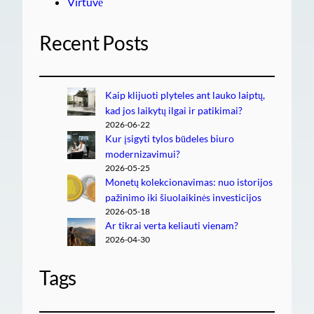
Virtuvė
Recent Posts
Kaip klijuoti plyteles ant lauko laiptų,
kad jos laikytų ilgai ir patikimai?
2026-06-22
Kur įsigyti tylos būdeles biuro
modernizavimui?
2026-05-25
Monetų kolekcionavimas: nuo istorijos
pažinimo iki šiuolaikinės investicijos
2026-05-18
Ar tikrai verta keliauti vienam?
2026-04-30
Tags