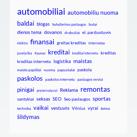
automobiliai
automobiliu nuoma
baldai
blogas
butai
buhalterinės paslaugos
dovanos
dienos tema
el. parduotuvės
drabužiai
finansai
greitas kreditas
Internetas
elektra
kreditai
kreditas
juvelyrika
Kaunas
kreditai internetu
maistas
logistika
kreditas internetu
paskola
maisto papildai
nuoma
papuošalai
paskolos
paskolos internetu
paslaugos verslui
remontas
pinigai
Reklama
prezervatyvai
sportas
seksas
SEO
santykiai
Seo paslaugos
vaikai
vestuvės
vyrai
Vilnius
technika
šeima
šildymas