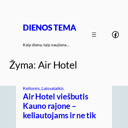
Eiti
prie
turinio
DIENOS TEMA
Face
Kaip diena, taip naujiena…
Žyma:
Air Hotel
Kelionės
, 
Laisvalaikis
Air Hotel viešbutis
Kauno rajone –
keliautojams ir ne tik