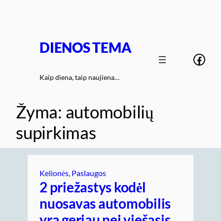
Eiti
prie
turinio
DIENOS TEMA
Face
Kaip diena, taip naujiena…
Žyma:
automobilių
supirkimas
Kelionės
, 
Paslaugos
2 priežastys kodėl
nuosavas automobilis
yra geriau nei viešasis