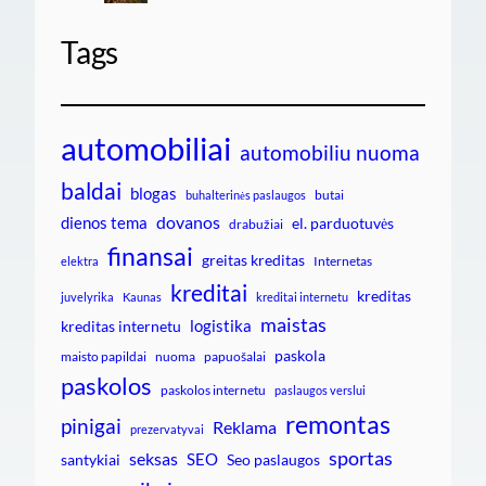
Tags
automobiliai
automobiliu nuoma
baldai
blogas
butai
buhalterinės paslaugos
dovanos
dienos tema
el. parduotuvės
drabužiai
finansai
greitas kreditas
Internetas
elektra
kreditai
kreditas
juvelyrika
Kaunas
kreditai internetu
maistas
logistika
kreditas internetu
paskola
maisto papildai
nuoma
papuošalai
paskolos
paskolos internetu
paslaugos verslui
remontas
pinigai
Reklama
prezervatyvai
sportas
seksas
SEO
santykiai
Seo paslaugos