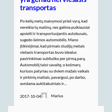
transportas
Po kelių metų maivymosi prieš vyrą, kad
nereikia tų mašinų, nes galima puikiausiai
apsieiti ir transportuojantis autobusais,
sugedo šeimos automobilis. Mano
įtikinėjimai, kad pirmais studijų metais
viešasis transportas buvo idealus
pasirinkimas subliuško per pirmą parą.
Automobilį taisė savaitę, o košmarų
kuriuos patyriau su dviem mažais vaikais
ir pirkinių maišais, pavargusi, po darbo,
avėdama aukštakulniais ir…
Marius
2017-10-04