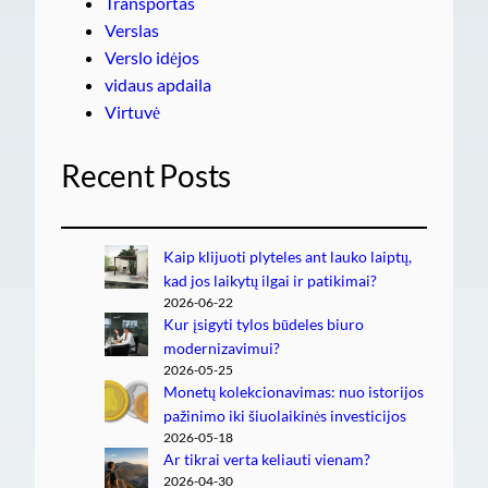
Transportas
Verslas
Verslo idėjos
vidaus apdaila
Virtuvė
Recent Posts
Kaip klijuoti plyteles ant lauko laiptų,
kad jos laikytų ilgai ir patikimai?
2026-06-22
Kur įsigyti tylos būdeles biuro
modernizavimui?
2026-05-25
Monetų kolekcionavimas: nuo istorijos
pažinimo iki šiuolaikinės investicijos
2026-05-18
Ar tikrai verta keliauti vienam?
2026-04-30