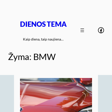
Eiti
prie
turinio
DIENOS TEMA
Face
Kaip diena, taip naujiena…
Žyma:
BMW