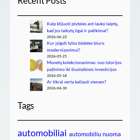
Recent Posts
Kaip klijuoti plyteles ant lauko laiptų,
kad jos laikytų ilgai ir patikimai?
2026-06-22
Kur įsigyti tylos būdeles biuro
modernizavimui?
2026-05-25
Monetų kolekcionavimas: nuo istorijos
pažinimo iki šiuolaikinės investicijos
2026-05-18
Ar tikrai verta keliauti vienam?
2026-04-30
Tags
automobiliai
automobiliu nuoma