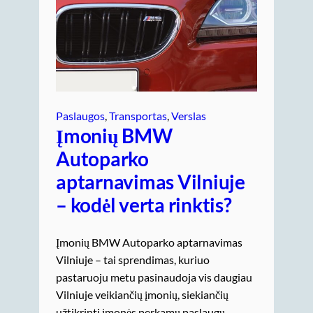
Paslaugos
, 
Transportas
, 
Verslas
Įmonių BMW
Autoparko
aptarnavimas Vilniuje
– kodėl verta rinktis?
Įmonių BMW Autoparko aptarnavimas
Vilniuje – tai sprendimas, kuriuo
pastaruoju metu pasinaudoja vis daugiau
Vilniuje veikiančių įmonių, siekiančių
užtikrinti įmonės perkamų paslaugų