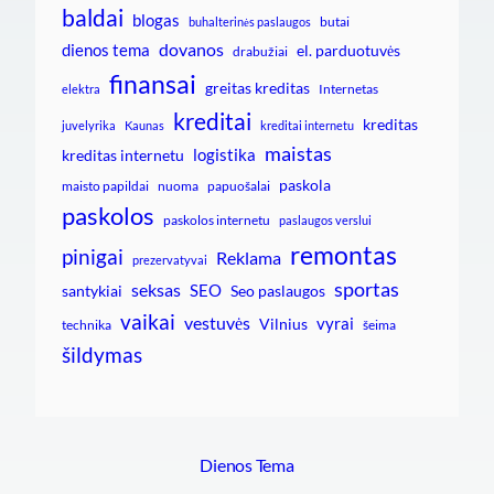
baldai
blogas
butai
buhalterinės paslaugos
dovanos
dienos tema
el. parduotuvės
drabužiai
finansai
greitas kreditas
Internetas
elektra
kreditai
kreditas
juvelyrika
Kaunas
kreditai internetu
maistas
logistika
kreditas internetu
paskola
maisto papildai
nuoma
papuošalai
paskolos
paskolos internetu
paslaugos verslui
remontas
pinigai
Reklama
prezervatyvai
sportas
seksas
SEO
santykiai
Seo paslaugos
vaikai
vestuvės
vyrai
Vilnius
technika
šeima
šildymas
Dienos Tema