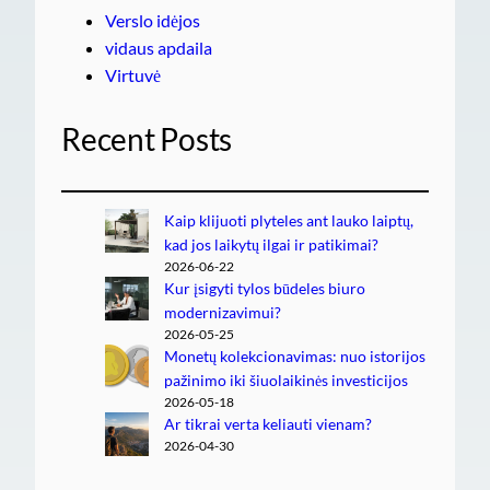
Verslo idėjos
vidaus apdaila
Virtuvė
Recent Posts
Kaip klijuoti plyteles ant lauko laiptų,
kad jos laikytų ilgai ir patikimai?
2026-06-22
Kur įsigyti tylos būdeles biuro
modernizavimui?
2026-05-25
Monetų kolekcionavimas: nuo istorijos
pažinimo iki šiuolaikinės investicijos
2026-05-18
Ar tikrai verta keliauti vienam?
2026-04-30