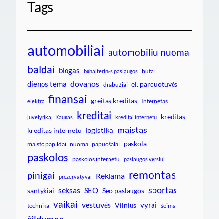
Tags
automobiliai
automobiliu nuoma
baldai
blogas
butai
buhalterinės paslaugos
dovanos
dienos tema
el. parduotuvės
drabužiai
finansai
greitas kreditas
Internetas
elektra
kreditai
kreditas
juvelyrika
Kaunas
kreditai internetu
maistas
logistika
kreditas internetu
paskola
maisto papildai
nuoma
papuošalai
paskolos
paskolos internetu
paslaugos verslui
remontas
pinigai
Reklama
prezervatyvai
sportas
seksas
SEO
santykiai
Seo paslaugos
vaikai
vestuvės
vyrai
Vilnius
technika
šeima
šildymas