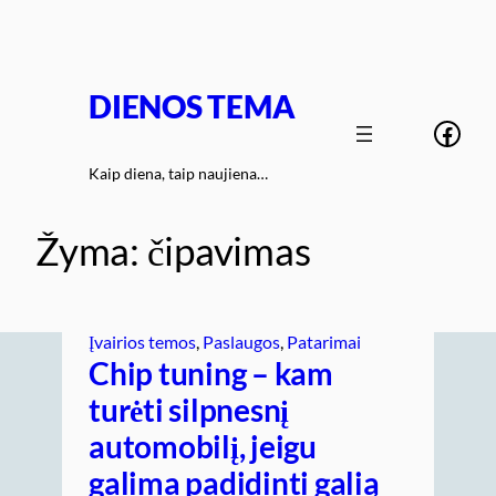
Eiti
prie
turinio
DIENOS TEMA
Face
Kaip diena, taip naujiena…
Žyma:
čipavimas
Įvairios temos
, 
Paslaugos
, 
Patarimai
Chip tuning – kam
turėti silpnesnį
automobilį, jeigu
galima padidinti galią