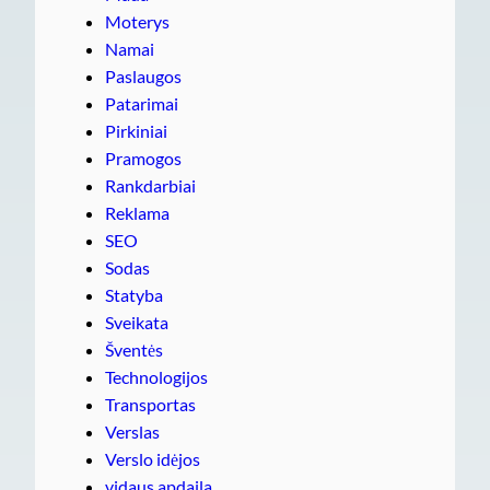
Moterys
Namai
Paslaugos
Patarimai
Pirkiniai
Pramogos
Rankdarbiai
Reklama
SEO
Sodas
Statyba
Sveikata
Šventės
Technologijos
Transportas
Verslas
Verslo idėjos
vidaus apdaila