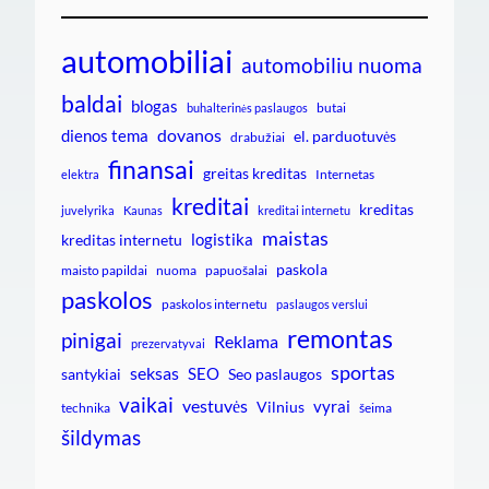
automobiliai
automobiliu nuoma
baldai
blogas
butai
buhalterinės paslaugos
dovanos
dienos tema
el. parduotuvės
drabužiai
finansai
greitas kreditas
Internetas
elektra
kreditai
kreditas
juvelyrika
Kaunas
kreditai internetu
maistas
logistika
kreditas internetu
paskola
maisto papildai
nuoma
papuošalai
paskolos
paskolos internetu
paslaugos verslui
remontas
pinigai
Reklama
prezervatyvai
sportas
seksas
SEO
santykiai
Seo paslaugos
vaikai
vestuvės
vyrai
Vilnius
technika
šeima
šildymas