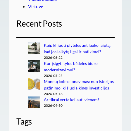
Virtuvė
Recent Posts
Kaip klijuoti plyteles ant lauko laiptų,
kad jos laikytų ilgai ir patikimai?
2026-06-22
Kur įsigyti tylos būdeles biuro
modernizavimui?
2026-05-25
Monetų kolekcionavimas: nuo istorijos
pažinimo iki šiuolaikinės investicijos
2026-05-18
Ar tikrai verta keliauti vienam?
2026-04-30
Tags