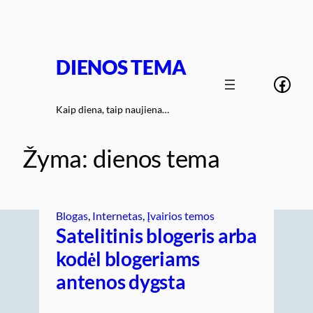
Eiti
prie
turinio
DIENOS TEMA
Face
Kaip diena, taip naujiena…
Žyma:
dienos tema
Blogas
, 
Internetas
, 
Įvairios temos
Satelitinis blogeris arba
kodėl blogeriams
antenos dygsta