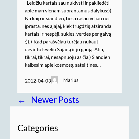
Leidžiu kartais sau nuklysti ir pakliedėti
apie man vienam suprantamus dalykus:))
Na kaip ir šiandien, tiesa rašau vėliau nei
įprasta, nes ajajaj, kiek trugdžių atsiranda
kartais ir nespėji, sukies, verties per galvą
:)). ( Kad parašyčiau turėjau nukauti
devinto levelio Sajaną ir jo gaują..Aha,
tikrai, tikrai, nesapnuoju aš čia.) Šiandien
kalbėsim apie kosmosą, satelitines…
Marius
2012-04-03
←
Newer Posts
Categories