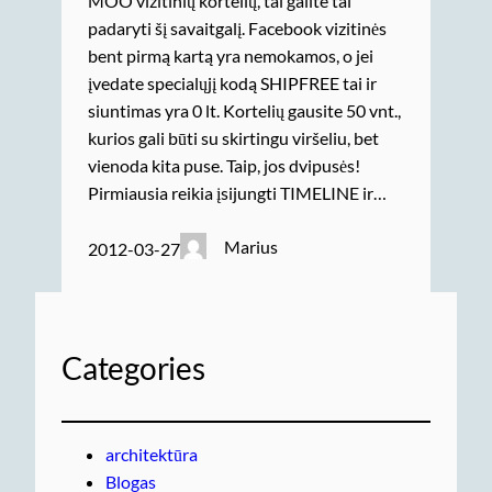
MOO vizitinių kortelių, tai galite tai
padaryti šį savaitgalį. Facebook vizitinės
bent pirmą kartą yra nemokamos, o jei
įvedate specialųjį kodą SHIPFREE tai ir
siuntimas yra 0 lt. Kortelių gausite 50 vnt.,
kurios gali būti su skirtingu viršeliu, bet
vienoda kita puse. Taip, jos dvipusės!
Pirmiausia reikia įsijungti TIMELINE ir…
Marius
2012-03-27
Categories
architektūra
Blogas