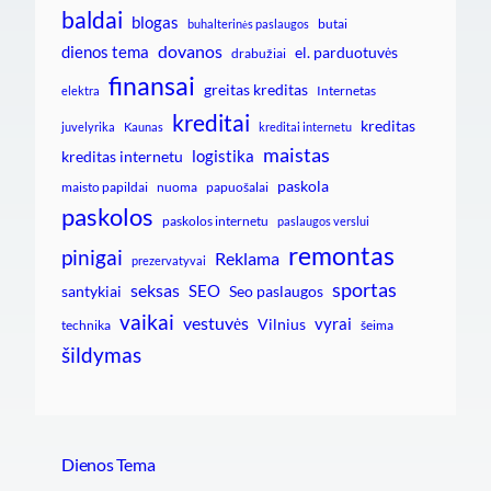
baldai
blogas
butai
buhalterinės paslaugos
dovanos
dienos tema
el. parduotuvės
drabužiai
finansai
greitas kreditas
Internetas
elektra
kreditai
kreditas
juvelyrika
Kaunas
kreditai internetu
maistas
logistika
kreditas internetu
paskola
maisto papildai
nuoma
papuošalai
paskolos
paskolos internetu
paslaugos verslui
remontas
pinigai
Reklama
prezervatyvai
sportas
seksas
SEO
santykiai
Seo paslaugos
vaikai
vestuvės
vyrai
Vilnius
technika
šeima
šildymas
Dienos Tema