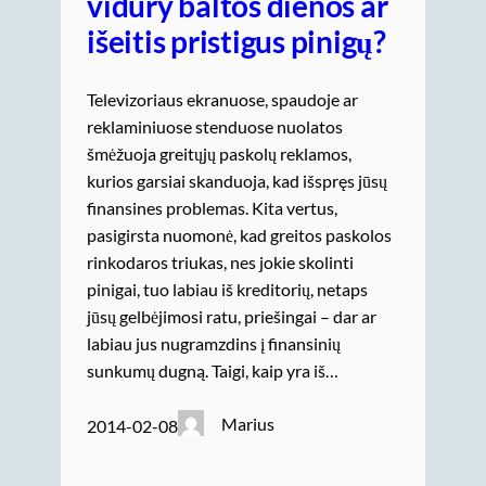
vidury baltos dienos ar
išeitis pristigus pinigų?
Televizoriaus ekranuose, spaudoje ar
reklaminiuose stenduose nuolatos
šmėžuoja greitųjų paskolų reklamos,
kurios garsiai skanduoja, kad išspręs jūsų
finansines problemas. Kita vertus,
pasigirsta nuomonė, kad greitos paskolos
rinkodaros triukas, nes jokie skolinti
pinigai, tuo labiau iš kreditorių, netaps
jūsų gelbėjimosi ratu, priešingai – dar ar
labiau jus nugramzdins į finansinių
sunkumų dugną. Taigi, kaip yra iš…
Marius
2014-02-08