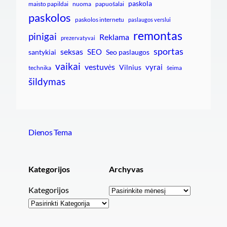
paskola
maisto papildai
nuoma
papuošalai
paskolos
paskolos internetu
paslaugos verslui
remontas
pinigai
Reklama
prezervatyvai
sportas
seksas
SEO
santykiai
Seo paslaugos
vaikai
vestuvės
vyrai
Vilnius
technika
šeima
šildymas
Dienos Tema
Kategorijos
Archyvas
Archyvai
Kategorijos