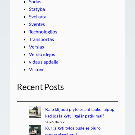
Sodas
Statyba
Sveikata
Šventės
Technologijos
Transportas
Verslas
Verslo idėjos
vidaus apdaila
Virtuvė
Recent Posts
Kaip klijuoti plyteles ant lauko laiptų,
kad jos laikytų ilgai ir patikimai?
2026-06-22
Kur įsigyti tylos būdeles biuro
modernizavimui?