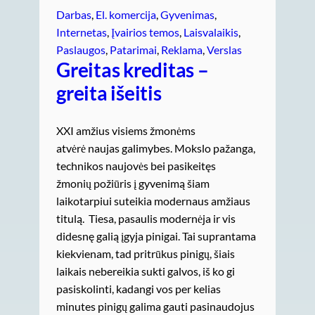
Darbas
, 
El. komercija
, 
Gyvenimas
, 
Internetas
, 
Įvairios temos
, 
Laisvalaikis
, 
Paslaugos
, 
Patarimai
, 
Reklama
, 
Verslas
Greitas kreditas –
greita išeitis
XXI amžius visiems žmonėms
atvėrė naujas galimybes. Mokslo pažanga,
technikos naujovės bei pasikeitęs
žmonių požiūris į gyvenimą šiam
laikotarpiui suteikia modernaus amžiaus
titulą. Tiesa, pasaulis modernėja ir vis
didesnę galią įgyja pinigai. Tai suprantama
kiekvienam, tad pritrūkus pinigų, šiais
laikais nebereikia sukti galvos, iš ko gi
pasiskolinti, kadangi vos per kelias
minutes pinigų galima gauti pasinaudojus