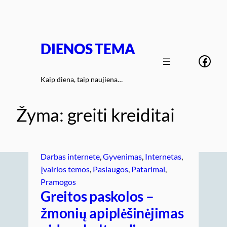
Eiti
prie
turinio
DIENOS TEMA
Face
Kaip diena, taip naujiena…
Žyma:
greiti kreiditai
Darbas internete
, 
Gyvenimas
, 
Internetas
, 
Įvairios temos
, 
Paslaugos
, 
Patarimai
, 
Pramogos
Greitos paskolos –
žmonių apiplėšinėjimas