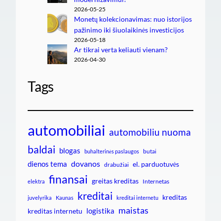
2026-05-25
Monetų kolekcionavimas: nuo istorijos
pažinimo iki šiuolaikinės investicijos
2026-05-18
Ar tikrai verta keliauti vienam?
2026-04-30
Tags
automobiliai
automobiliu nuoma
baldai
blogas
butai
buhalterinės paslaugos
dovanos
dienos tema
el. parduotuvės
drabužiai
finansai
greitas kreditas
Internetas
elektra
kreditai
kreditas
juvelyrika
Kaunas
kreditai internetu
maistas
logistika
kreditas internetu