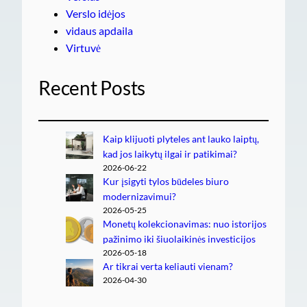
Verslo idėjos
vidaus apdaila
Virtuvė
Recent Posts
Kaip klijuoti plyteles ant lauko laiptų,
kad jos laikytų ilgai ir patikimai?
2026-06-22
Kur įsigyti tylos būdeles biuro
modernizavimui?
2026-05-25
Monetų kolekcionavimas: nuo istorijos
pažinimo iki šiuolaikinės investicijos
2026-05-18
Ar tikrai verta keliauti vienam?
2026-04-30