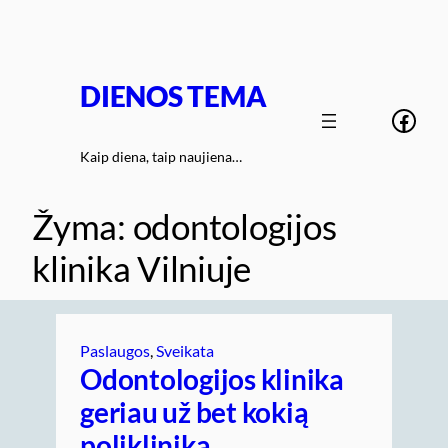
Eiti
prie
turinio
DIENOS TEMA
Face
Kaip diena, taip naujiena…
Žyma:
odontologijos
klinika Vilniuje
Paslaugos
, 
Sveikata
Odontologijos klinika
geriau už bet kokią
polikliniką