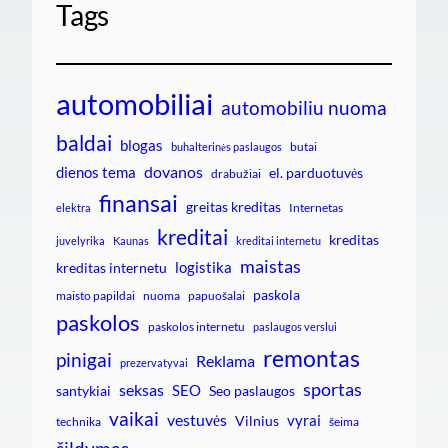
Tags
automobiliai
automobiliu nuoma
baldai
blogas
butai
buhalterinės paslaugos
dovanos
dienos tema
el. parduotuvės
drabužiai
finansai
greitas kreditas
Internetas
elektra
kreditai
kreditas
juvelyrika
Kaunas
kreditai internetu
maistas
logistika
kreditas internetu
paskola
maisto papildai
nuoma
papuošalai
paskolos
paskolos internetu
paslaugos verslui
remontas
pinigai
Reklama
prezervatyvai
sportas
seksas
SEO
santykiai
Seo paslaugos
vaikai
vestuvės
vyrai
Vilnius
technika
šeima