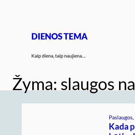
Eiti
prie
turinio
DIENOS TEMA
Kaip diena, taip naujiena…
Žyma:
slaugos n
Paslaugos
, 
Kada p