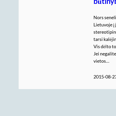
būtiny
Nors seneli
Lietuvoje į
stereotipini
tarsi kalėj
Vis dėlto t
Jei negalite
vietos…
2015-08-2