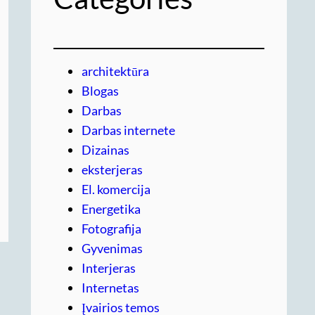
architektūra
Blogas
Darbas
Darbas internete
Dizainas
eksterjeras
El. komercija
Energetika
Fotografija
Gyvenimas
Interjeras
Internetas
Įvairios temos