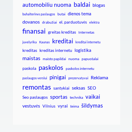
baldai
automobiliu nuoma
blogas
dienos tema
butai
buhalterinės paslaugos
dovanos
el. parduotuvės
drabužiai
elektra
finansai
greitas kreditas
Internetas
kreditai
juvelyrika
Kaunas
kreditai internetu
logistika
kreditas
kreditas internetu
maistas
maisto papildai
nuoma
papuošalai
paskolos
paskola
paskolos internetu
pinigai
Reklama
paslaugos verslui
prezervatyvai
remontas
seksas
SEO
santykiai
vaikai
sportas
Seo paslaugos
technika
šildymas
vestuvės
vyrai
Vilnius
šeima