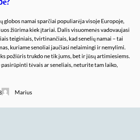
bė?
ų globos namai sparčiai populiarėja visoje Europoje,
 juos žiūrima kiek įtariai. Dalis visuomenės vadovaujasi
ais teiginiais, tvirtinančiais, kad senelių namai – tai
imas, kuriame senoliai jaučiasi nelaimingi ir nemylimi.
oks požiūris trukdo ne tik jums, bet ir jūsų artimiesiems.
 pasirūpinti tėvais ar seneliais, neturite tam laiko,
Marius
3