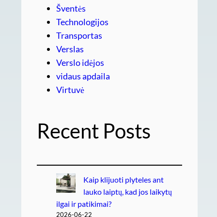
Šventės
Technologijos
Transportas
Verslas
Verslo idėjos
vidaus apdaila
Virtuvė
Recent Posts
Kaip klijuoti plyteles ant
lauko laiptų, kad jos laikytų
ilgai ir patikimai?
2026-06-22