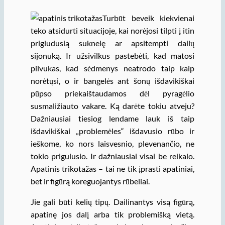
Turbūt beveik kiekvienai
teko atsidurti situacijoje, kai norėjosi tilpti į itin
prigludusią suknelę ar apsitempti dailų
sijonuką. Ir užsivilkus pastebėti, kad matosi
pilvukas, kad sėdmenys neatrodo taip kaip
norėtųsi, o ir bangelės ant šonų išdavikiškai
pūpso priekaištaudamos dėl pyragėlio
susmaližiauto vakare. Ką darėte tokiu atveju?
Dažniausiai tiesiog lendame lauk iš taip
išdavikiškai „problemėles“ išdavusio rūbo ir
ieškome, ko nors laisvesnio, plevenančio, ne
tokio prigulusio. Ir dažniausiai visai be reikalo.
Apatinis trikotažas – tai ne tik įprasti apatiniai,
bet ir figūrą koreguojantys rūbeliai.
Jie gali būti kelių tipų. Dailinantys visą figūrą,
apatinę jos dalį arba tik problemišką vietą.