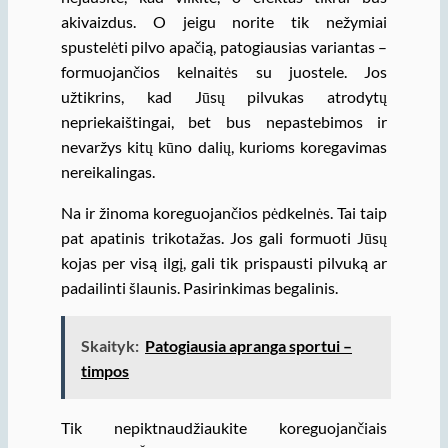
akivaizdus. O jeigu norite tik nežymiai
spustelėti pilvo apačią, patogiausias variantas –
formuojančios kelnaitės su juostele. Jos
užtikrins, kad Jūsų pilvukas atrodytų
nepriekaištingai, bet bus nepastebimos ir
nevaržys kitų kūno dalių, kurioms koregavimas
nereikalingas.
Na ir žinoma koreguojančios pėdkelnės. Tai taip
pat apatinis trikotažas. Jos gali formuoti Jūsų
kojas per visą ilgį, gali tik prispausti pilvuką ar
padailinti šlaunis. Pasirinkimas begalinis.
Skaityk:
Patogiausia apranga sportui –
timpos
Tik nepiktnaudžiaukite koreguojančiais