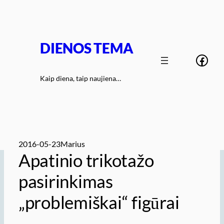
Eiti
prie
turinio
DIENOS TEMA
Face
Kaip diena, taip naujiena…
2016-05-23
Marius
Apatinio trikotažo
pasirinkimas
„problemiškai“ figūrai