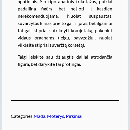
apatiniais. Šio tipo apatinis trikotažas, puikiai
padailina figūrą, bet nešioti jį kasdien
nerekomenduojama. Nuolat suspaustas,
suvaržytas kūnas prie to gal ir įpras, bet ilgainiui
tai gali stipriai sutrikdyti kraujotaką, pakenkti
vidaus organams (jeigu, pavyzdžiui, nuolat
vilkėsite stipriai suveržtą korsetą).
Taigi leiskite sau džiaugtis dailiai atrodančia
figūra, bet darykite tai protingai.
Categories:
Mada
, 
Moterys
, 
Pirkiniai