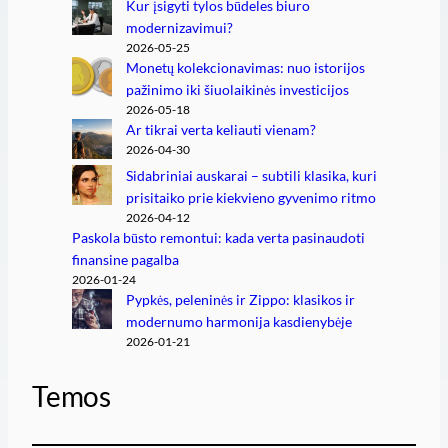
Kur įsigyti tylos būdeles biuro
modernizavimui?
2026-05-25
Monetų kolekcionavimas: nuo istorijos
pažinimo iki šiuolaikinės investicijos
2026-05-18
Ar tikrai verta keliauti vienam?
2026-04-30
Sidabriniai auskarai – subtili klasika, kuri
prisitaiko prie kiekvieno gyvenimo ritmo
2026-04-12
Paskola būsto remontui: kada verta pasinaudoti
finansine pagalba
2026-01-24
Pypkės, peleninės ir Zippo: klasikos ir
modernumo harmonija kasdienybėje
2026-01-21
Temos