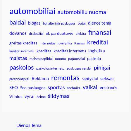
automobiliai
automobiliu nuoma
baldai
blogas
dienos tema
butai
buhalterinės paslaugos
finansai
dovanos
el. parduotuvės
drabužiai
elektra
kreditai
greitas kreditas
Internetas
juvelyrika
Kaunas
logistika
kreditas
kreditas internetu
kreditai internetu
maistas
paskola
maisto papildai
nuoma
papuošalai
paskolos
pinigai
paskolos internetu
paslaugos verslui
remontas
Reklama
seksas
santykiai
prezervatyvai
vaikai
sportas
vestuvės
SEO
Seo paslaugos
technika
šildymas
vyrai
Vilnius
šeima
Dienos Tema