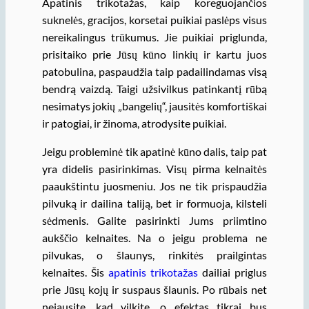
Apatinis trikotažas, kaip koreguojančios
suknelės, gracijos, korsetai puikiai paslėps visus
nereikalingus trūkumus. Jie puikiai priglunda,
prisitaiko prie Jūsų kūno linkių ir kartu juos
patobulina, paspaudžia taip padailindamas visą
bendrą vaizdą. Taigi užsivilkus patinkantį rūbą
nesimatys jokių „bangelių“, jausitės komfortiškai
ir patogiai, ir žinoma, atrodysite puikiai.
Jeigu probleminė tik apatinė kūno dalis, taip pat
yra didelis pasirinkimas. Visų pirma kelnaitės
paaukštintu juosmeniu. Jos ne tik prispaudžia
pilvuką ir dailina taliją, bet ir formuoja, kilsteli
sėdmenis. Galite pasirinkti Jums priimtino
aukščio kelnaites. Na o jeigu problema ne
pilvukas, o šlaunys, rinkitės prailgintas
kelnaites. Šis
apatinis trikotažas
dailiai priglus
prie Jūsų kojų ir suspaus šlaunis. Po rūbais net
nejausite, kad vilkite, o efektas tikrai bus