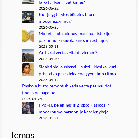
laikytų ilgai ir patikimai?
2026-06-22
Kur įsigyti tylos būdeles biuro
modernizavimui?
2026-05-25
Monetų kolekcionavimas: nuo istorijos
pažinimo iki šiuolaikinės investicijos
2026-05-18
Ar tikrai verta keliauti vienam?
2026-04-30
Sidabriniai auskarai – subtili klasika, kuri
prisitaiko prie kiekvieno gyvenimo ritmo
2026-04-12
Paskola būsto remontui: kada verta pasinaudoti
finansine pagalba
2026-01-24
Pypkės, peleninės ir Zippo: klasikos ir
modernumo harmonija kasdienybėje
2026-01-21
Temos