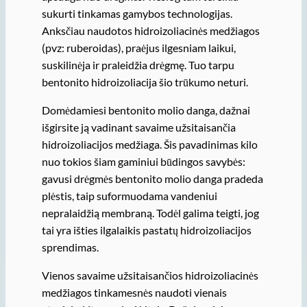
sukurti tinkamas gamybos technologijas.
Anksčiau naudotos hidroizoliacinės medžiagos
(pvz: ruberoidas), praėjus ilgesniam laikui,
suskilinėja ir praleidžia drėgmę. Tuo tarpu
bentonito hidroizoliacija šio trūkumo neturi.
Domėdamiesi bentonito molio danga, dažnai
išgirsite ją vadinant savaime užsitaisančia
hidroizoliacijos medžiaga. Šis pavadinimas kilo
nuo tokios šiam gaminiui būdingos savybės:
gavusi drėgmės bentonito molio danga pradeda
plėstis, taip suformuodama vandeniui
nepralaidžią membraną. Todėl galima teigti, jog
tai yra išties ilgalaikis pastatų hidroizoliacijos
sprendimas.
Vienos savaime užsitaisančios hidroizoliacinės
medžiagos tinkamesnės naudoti vienais