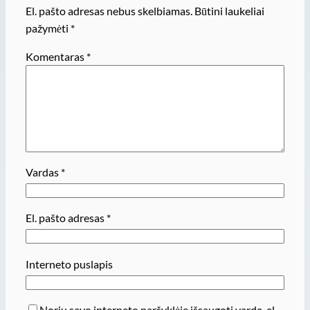
El. pašto adresas nebus skelbiamas.
Būtini laukeliai
pažymėti
*
Komentaras
*
Vardas
*
El. pašto adresas
*
Interneto puslapis
Noriu savo interneto naršyklėje išsaugoti vardą, el.