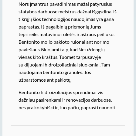
Nors įmantrus pavadinimas mažai patyrusius
statybos darbuose meistrus dažnai išgąsdina, iš
tikrųjų šios technologijos naudojimas yra gana
paprastas. Iš pagalbinių priemonių Jums
teprireiks matavimo ruletės ir aštraus peiliuko.
Bentonito molio pakloto rulonai ant norimo
paviršiaus išklojami taip, kad šie uždengtų
vienas kito kraštus. Tuomet tarpusavyje
suklijuojami hidroizoliaciniai sluoksniai. Tam
naudojama bentonito granulės. Jos
užbarstomos ant paklotų.
Bentonito hidroizoliacijos sprendimai vis
dažniau pasirenkami ir renovacijos darbuose,
nes yra kokybiški ir, tuo pačiu, paprasti naudoti.