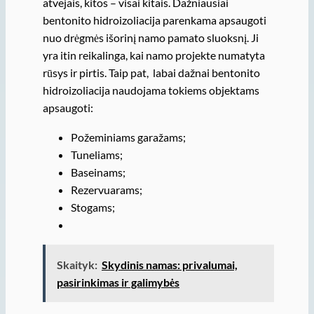
atvejais, kitos – visai kitais. Dažniausiai
bentonito hidroizoliacija parenkama apsaugoti
nuo drėgmės išorinį namo pamato sluoksnį. Ji
yra itin reikalinga, kai namo projekte numatyta
rūsys ir pirtis. Taip pat, labai dažnai bentonito
hidroizoliacija naudojama tokiems objektams
apsaugoti:
Požeminiams garažams;
Tuneliams;
Baseinams;
Rezervuarams;
Stogams;
Skaityk:
Skydinis namas: privalumai,
pasirinkimas ir galimybės