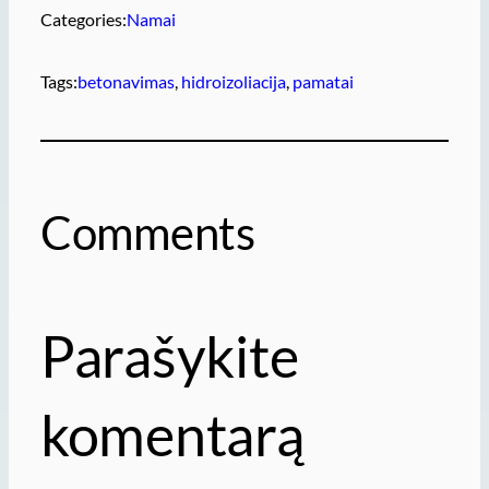
Categories:
Namai
Tags:
betonavimas
, 
hidroizoliacija
, 
pamatai
Comments
Parašykite
komentarą