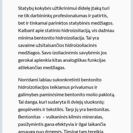
Statybų kokybės užtikrinimui didelę įtaką turi
ne tik darbininkų profesionalumas ir patirtis,
bet ir tinkamai parinktos statybinės medžiagos.
Kalbant apie statinio hidroizoliaciją, vis dažniau
minima bentonito hidroizoliacija. Tai yra
savaime užsitaisančios hidroizoliacinės
medžiagos. Savo izoliacinėmis savybėmis jos
gerokai aplenkia kitas analogiškas funkcijas
atliekančias medžiagas.
Norėdami labiau sukonkretinti bentonito
hidroizoliacijos teikiamus privalumus ir
galimybes paminėsime bentonito molio paklotą.
Tai danga, kuri sudaryta iš dviejų sluoksnių:
geoplėvelės ir tekstilės. Tarp jų yra bentonitas.
Bentonitas – vulkaninės kilmės mineralas,
pasižymintis gana efektyvia ir ilgai laikančia
apsauga nuo drėgmės. Tiesiog tam tereikia