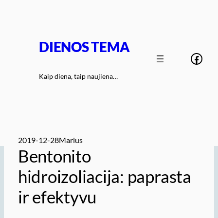
Eiti
prie
turinio
DIENOS TEMA
Face
Kaip diena, taip naujiena…
2019-12-28
Marius
Bentonito
hidroizoliacija: paprasta
ir efektyvu