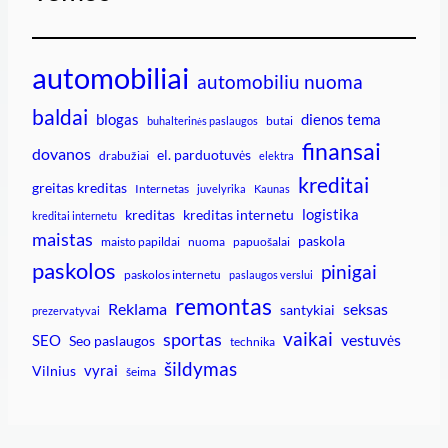
automobiliai
automobiliu nuoma
baldai
blogas
dienos tema
butai
buhalterinės paslaugos
finansai
dovanos
el. parduotuvės
drabužiai
elektra
kreditai
greitas kreditas
Internetas
juvelyrika
Kaunas
logistika
kreditas
kreditas internetu
kreditai internetu
maistas
paskola
maisto papildai
nuoma
papuošalai
paskolos
pinigai
paskolos internetu
paslaugos verslui
remontas
Reklama
seksas
santykiai
prezervatyvai
vaikai
sportas
vestuvės
SEO
Seo paslaugos
technika
šildymas
vyrai
Vilnius
šeima