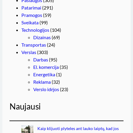
Paslaugos
(305)
Patarimai
(291)
Pramogos
(59)
Sveikata
(99)
Technologijos
(104)
Dizainas
(69)
Transportas
(24)
Verslas
(303)
Darbas
(95)
El. komercija
(35)
Energetika
(1)
Reklama
(32)
Verslo idėjos
(23)
Naujausi
Kaip klijuoti plyteles ant lauko laiptų, kad jos