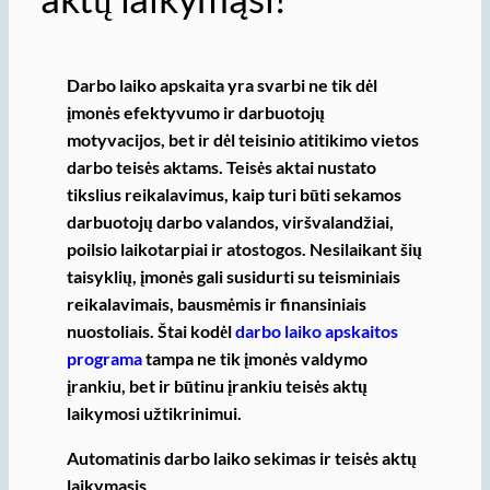
Darbo laiko apskaita yra svarbi ne tik dėl
įmonės efektyvumo ir darbuotojų
motyvacijos, bet ir dėl teisinio atitikimo vietos
darbo teisės aktams. Teisės aktai nustato
tikslius reikalavimus, kaip turi būti sekamos
darbuotojų darbo valandos, viršvalandžiai,
poilsio laikotarpiai ir atostogos. Nesilaikant šių
taisyklių, įmonės gali susidurti su teisminiais
reikalavimais, bausmėmis ir finansiniais
nuostoliais. Štai kodėl
darbo laiko apskaitos
program
a
tampa ne tik įmonės valdymo
įrankiu, bet ir būtinu įrankiu teisės aktų
laikymosi užtikrinimui.
Automatinis darbo laiko sekimas ir teisės aktų
laikymasis