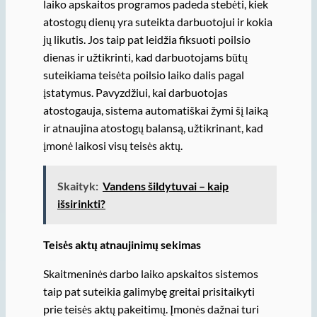
laiko apskaitos programos padeda stebėti, kiek
atostogų dienų yra suteikta darbuotojui ir kokia
jų likutis. Jos taip pat leidžia fiksuoti poilsio
dienas ir užtikrinti, kad darbuotojams būtų
suteikiama teisėta poilsio laiko dalis pagal
įstatymus. Pavyzdžiui, kai darbuotojas
atostogauja, sistema automatiškai žymi šį laiką
ir atnaujina atostogų balansą, užtikrinant, kad
įmonė laikosi visų teisės aktų.
Skaityk:
Vandens šildytuvai – kaip
išsirinkti?
Teisės aktų atnaujinimų sekimas
Skaitmeninės darbo laiko apskaitos sistemos
taip pat suteikia galimybę greitai prisitaikyti
prie teisės aktų pakeitimų. Įmonės dažnai turi