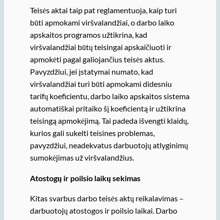
Teisės aktai taip pat reglamentuoja, kaip turi
būti apmokami viršvalandžiai, o darbo laiko
apskaitos programos užtikrina, kad
viršvalandžiai būtų teisingai apskaičiuoti ir
apmokėti pagal galiojančius teisės aktus.
Pavyzdžiui, jei įstatymai numato, kad
viršvalandžiai turi būti apmokami didesniu
tarifų koeficientu, darbo laiko apskaitos sistema
automatiškai pritaiko šį koeficientą ir užtikrina
teisingą apmokėjimą. Tai padeda išvengti klaidų,
kurios gali sukelti teisines problemas,
pavyzdžiui, neadekvatus darbuotojų atlyginimų
sumokėjimas už viršvalandžius.
Atostogų ir poilsio laikų sekimas
Kitas svarbus darbo teisės aktų reikalavimas –
darbuotojų atostogos ir poilsio laikai. Darbo