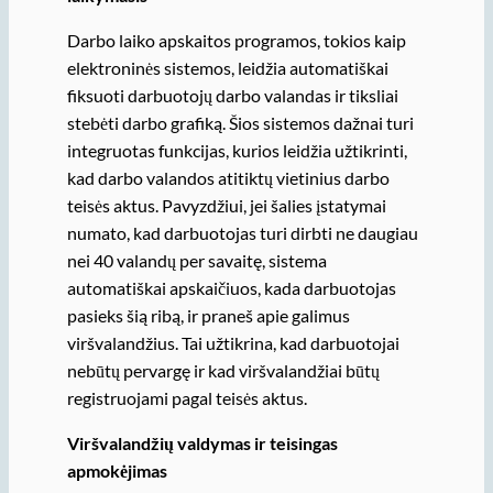
Darbo laiko apskaitos programos, tokios kaip
elektroninės sistemos, leidžia automatiškai
fiksuoti darbuotojų darbo valandas ir tiksliai
stebėti darbo grafiką. Šios sistemos dažnai turi
integruotas funkcijas, kurios leidžia užtikrinti,
kad darbo valandos atitiktų vietinius darbo
teisės aktus. Pavyzdžiui, jei šalies įstatymai
numato, kad darbuotojas turi dirbti ne daugiau
nei 40 valandų per savaitę, sistema
automatiškai apskaičiuos, kada darbuotojas
pasieks šią ribą, ir praneš apie galimus
viršvalandžius. Tai užtikrina, kad darbuotojai
nebūtų pervargę ir kad viršvalandžiai būtų
registruojami pagal teisės aktus.
Viršvalandžių valdymas ir teisingas
apmokėjimas