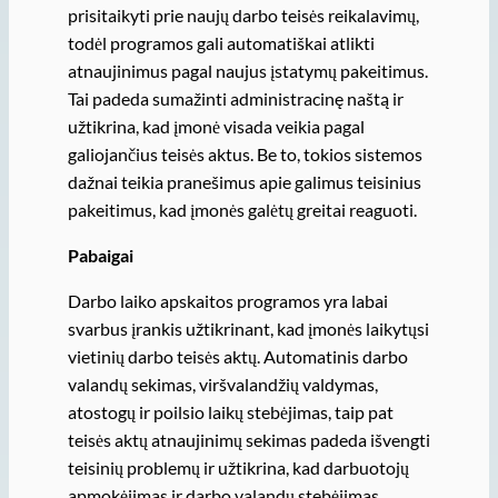
prisitaikyti prie naujų darbo teisės reikalavimų,
todėl programos gali automatiškai atlikti
atnaujinimus pagal naujus įstatymų pakeitimus.
Tai padeda sumažinti administracinę naštą ir
užtikrina, kad įmonė visada veikia pagal
galiojančius teisės aktus. Be to, tokios sistemos
dažnai teikia pranešimus apie galimus teisinius
pakeitimus, kad įmonės galėtų greitai reaguoti.
Pabaigai
Darbo laiko apskaitos programos yra labai
svarbus įrankis užtikrinant, kad įmonės laikytųsi
vietinių darbo teisės aktų. Automatinis darbo
valandų sekimas, viršvalandžių valdymas,
atostogų ir poilsio laikų stebėjimas, taip pat
teisės aktų atnaujinimų sekimas padeda išvengti
teisinių problemų ir užtikrina, kad darbuotojų
apmokėjimas ir darbo valandų stebėjimas