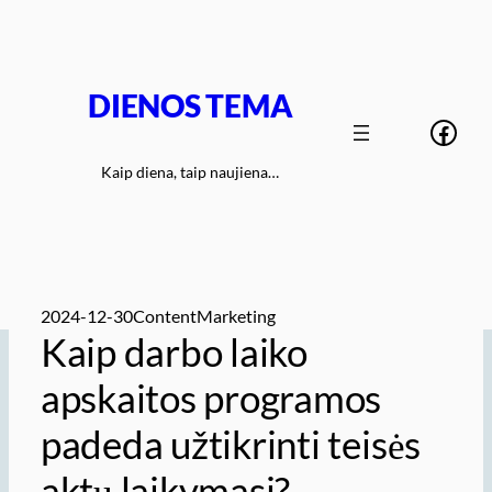
Eiti
prie
turinio
DIENOS TEMA
Face
Kaip diena, taip naujiena…
2024-12-30
ContentMarketing
Kaip darbo laiko
apskaitos programos
padeda užtikrinti teisės
aktų laikymąsi?