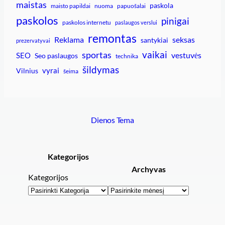
maistas
paskola
maisto papildai
nuoma
papuošalai
paskolos
pinigai
paskolos internetu
paslaugos verslui
remontas
Reklama
seksas
santykiai
prezervatyvai
vaikai
sportas
vestuvės
SEO
Seo paslaugos
technika
šildymas
vyrai
Vilnius
šeima
Dienos Tema
Kategorijos
Archyvas
Kategorijos
Archyvai