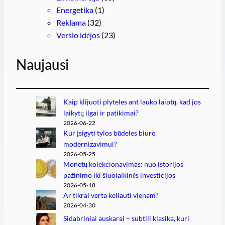
Energetika
(1)
Reklama
(32)
Verslo idėjos
(23)
Naujausi
Kaip klijuoti plyteles ant lauko laiptų, kad jos
laikytų ilgai ir patikimai?
2026-06-22
Kur įsigyti tylos būdeles biuro
modernizavimui?
2026-05-25
Monetų kolekcionavimas: nuo istorijos
pažinimo iki šiuolaikinės investicijos
2026-05-18
Ar tikrai verta keliauti vienam?
2026-04-30
Sidabriniai auskarai – subtili klasika, kuri