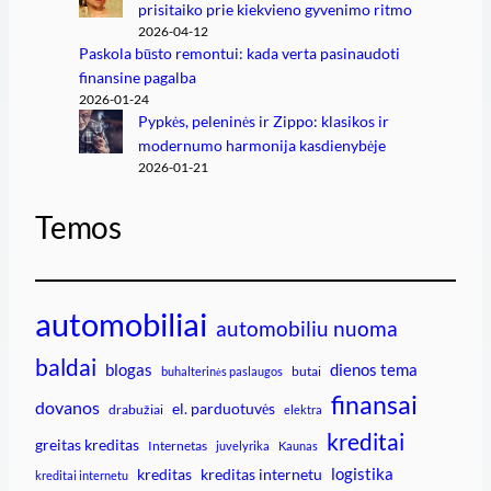
prisitaiko prie kiekvieno gyvenimo ritmo
2026-04-12
Paskola būsto remontui: kada verta pasinaudoti
finansine pagalba
2026-01-24
Pypkės, peleninės ir Zippo: klasikos ir
modernumo harmonija kasdienybėje
2026-01-21
Temos
automobiliai
automobiliu nuoma
baldai
blogas
dienos tema
butai
buhalterinės paslaugos
finansai
dovanos
el. parduotuvės
drabužiai
elektra
kreditai
greitas kreditas
Internetas
juvelyrika
Kaunas
logistika
kreditas
kreditas internetu
kreditai internetu