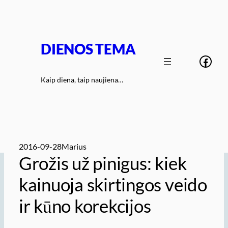
Eiti
prie
turinio
DIENOS TEMA
Face
Kaip diena, taip naujiena…
2016-09-28
Marius
Grožis už pinigus: kiek
kainuoja skirtingos veido
ir kūno korekcijos