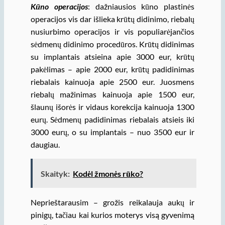
Kūno operacijos
: dažniausios kūno plastinės
operacijos vis dar išlieka krūtų didinimo, riebalų
nusiurbimo operacijos ir vis populiarėjančios
sėdmenų didinimo procedūros. Krūtų didinimas
su implantais atsieina apie 3000 eur, krūtų
pakėlimas – apie 2000 eur, krūtų padidinimas
riebalais kainuoja apie 2500 eur. Juosmens
riebalų mažinimas kainuoja apie 1500 eur,
šlaunų išorės ir vidaus korekcija kainuoja 1300
eurų. Sėdmenų padidinimas riebalais atsieis iki
3000 eurų, o su implantais – nuo 3500 eur ir
daugiau.
Skaityk:
Kodėl žmonės rūko?
Neprieštarausim – grožis reikalauja aukų ir
pinigų, tačiau kai kurios moterys visą gyvenimą