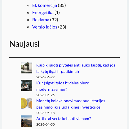
El. komercija
(35)
Energetika
(1)
Reklama
(32)
Verslo idėjos
(23)
Naujausi
Kaip klijuoti plyteles ant lauko laiptų, kad jos
laikytų ilgai ir patikimai?
2026-06-22
Kur įsigyti tylos būdeles biuro
modernizavimui?
2026-05-25
Monetų kolekcionavimas: nuo istorijos
pažinimo iki šiuolaikinės investicijos
2026-05-18
Ar tikrai verta keliauti vienam?
2026-04-30