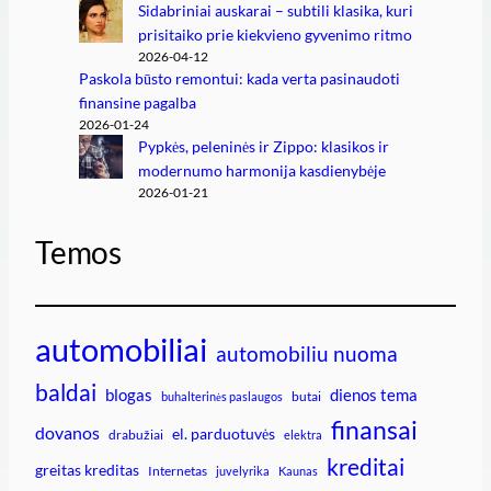
Sidabriniai auskarai – subtili klasika, kuri
prisitaiko prie kiekvieno gyvenimo ritmo
2026-04-12
Paskola būsto remontui: kada verta pasinaudoti
finansine pagalba
2026-01-24
Pypkės, peleninės ir Zippo: klasikos ir
modernumo harmonija kasdienybėje
2026-01-21
Temos
automobiliai
automobiliu nuoma
baldai
blogas
dienos tema
butai
buhalterinės paslaugos
finansai
dovanos
el. parduotuvės
drabužiai
elektra
kreditai
greitas kreditas
Internetas
juvelyrika
Kaunas