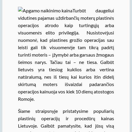
Turbūt daugeliui
vidutines pajamas uždirbančių moterų plastinės
operacijos atrodo kaip turtingųjų arba
visuomenės elito privilegija. Nusistovėjusi
nuomonė, kad plastines grožio operacijas sau
leisti gali tik visuomenėje tam tikrą padėtį
turinti moteris – įžymybė arba garsaus žmogaus
šeimos narys. Tačiau tai – ne tiesa. Galbūt
lietuvės yra tiesiog kuklios arba vertina
natūralumą, nes iš tiesų kai kurios itin didelį
skirtumą moters išvaizdai padarančios
operacijos kainuoja vos kiek 10 dienų atostogos
Romoje.
Šiame straipsnyje pristatysime populiarių
plastinių operacijų ir procedūrų kainas
Lietuvoje. Galbūt pamatysite, kad jūsų visą