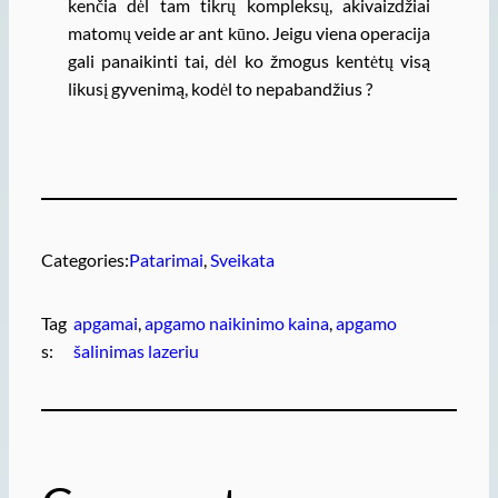
kenčia dėl tam tikrų kompleksų, akivaizdžiai
matomų veide ar ant kūno. Jeigu viena operacija
gali panaikinti tai, dėl ko žmogus kentėtų visą
likusį gyvenimą, kodėl to nepabandžius ?
Categories:
Patarimai
, 
Sveikata
Tag
apgamai
, 
apgamo naikinimo kaina
, 
apgamo
s:
šalinimas lazeriu