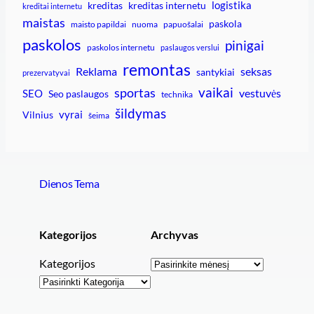
logistika
kreditas
kreditas internetu
kreditai internetu
maistas
paskola
maisto papildai
nuoma
papuošalai
paskolos
pinigai
paskolos internetu
paslaugos verslui
remontas
Reklama
seksas
santykiai
prezervatyvai
vaikai
sportas
vestuvės
SEO
Seo paslaugos
technika
šildymas
vyrai
Vilnius
šeima
Dienos Tema
Kategorijos
Archyvas
Archyvai
Kategorijos