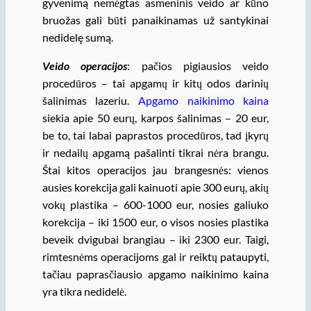
gyvenimą nemėgtas asmeninis veido ar kūno
bruožas gali būti panaikinamas už santykinai
nedidelę sumą.
Veido operacijos
: pačios pigiausios veido
procedūros – tai apgamų ir kitų odos darinių
šalinimas lazeriu.
Apgamo naikinimo kaina
siekia apie 50 eurų, karpos šalinimas – 20 eur,
be to, tai labai paprastos procedūros, tad įkyrų
ir nedailų apgamą pašalinti tikrai nėra brangu.
Štai kitos operacijos jau brangesnės: vienos
ausies korekcija gali kainuoti apie 300 eurų, akių
vokų plastika – 600-1000 eur, nosies galiuko
korekcija – iki 1500 eur, o visos nosies plastika
beveik dvigubai brangiau – iki 2300 eur. Taigi,
rimtesnėms operacijoms gal ir reiktų pataupyti,
tačiau paprasčiausio apgamo naikinimo kaina
yra tikra nedidelė.