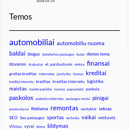
2026-01-21
Temos
automobiliai
automobiliu nuoma
baldai
blogas
dienos tema
butai
buhalterinės paslaugos
finansai
dovanos
el. parduotuvės
drabužiai
elektra
kreditai
greitas kreditas
Internetas
juvelyrika
Kaunas
logistika
kreditas
kreditas internetu
kreditai internetu
maistas
paskola
maisto papildai
nuoma
papuošalai
paskolos
pinigai
paskolos internetu
paslaugos verslui
remontas
Reklama
seksas
santykiai
prezervatyvai
vaikai
sportas
vestuvės
SEO
Seo paslaugos
technika
šildymas
vyrai
Vilnius
šeima