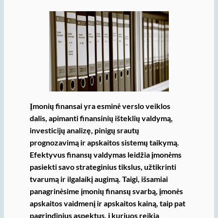
Įmonių finansai yra esminė verslo veiklos
dalis, apimanti finansinių išteklių valdymą,
investicijų analizę, pinigų srautų
prognozavimą ir apskaitos sistemų taikymą.
Efektyvus finansų valdymas leidžia įmonėms
pasiekti savo strateginius tikslus, užtikrinti
tvarumą ir ilgalaikį augimą. Taigi, išsamiai
panagrinėsime įmonių finansų svarbą, įmonės
apskaitos vaidmenį ir apskaitos kainą, taip pat
pagrindinius aspektus, į kuriuos reikia