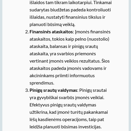
išlaidos tam tikram laikotarpiui. Tinkamai
sudarytas biudžetas padeda kontroliuoti
išlaidas, nustatyti finansinius tikslus ir
planuoti būsimą veiklą.
Finansinės ataskaitos
: Įmonės finansinės
ataskaitos, tokios kaip pelno (nuostolio)
ataskaita, balansas ir pinigų srautų
ataskaita, yra svarbios priemonės
vertinant įmonės veiklos rezultatus. Šios
ataskaitos padeda įmonės vadovams ir
akcininkams priimti informuotus
sprendimus.
Pinigų srautų valdymas
: Pinigų srautai
yra gyvybiškai svarbūs įmonės veiklai.
Efektyvus pinigų srautų valdymas
užtikrina, kad įmonė turėtų pakankamai
lėšų kasdienėms operacijoms, taip pat
leidžia planuoti būsimas investicijas.