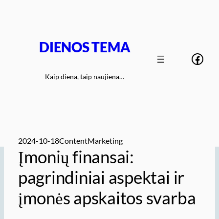
Eiti
prie
turinio
DIENOS TEMA
Face
Kaip diena, taip naujiena…
2024-10-18
ContentMarketing
Įmonių finansai:
pagrindiniai aspektai ir
įmonės apskaitos svarba