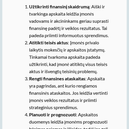
Užtikrinti finansinį skaidrumą
: Aiški ir
tvarkinga apskaita leidžia įmonės
vadovams ir akcininkams geriau suprasti
finansinę padėtį ir veiklos rezultatus. Tai
padeda priimti informuotus sprendimus.
Atitikti teisės aktus
: Įmonės privalo
laikytis mokesčių ir apskaitos įstatymų.
Tinkamai tvarkoma apskaita padeda
užtikrinti, kad įmonė atitiktų visus teisės
aktus ir išvengtų teisinių problemų.
Rengti finansines ataskaitas
: Apskaita
yra pagrindas, ant kurio rengiamos
finansinės ataskaitos. Jos leidžia vertinti
įmonės veiklos rezultatus ir priimti
strateginius sprendimus.
Planuoti ir prognozuoti
: Apskaitos
duomenys leidžia įmonėms prognozuoti
būsimas pajamas ir išlaidas, todėl jos gali