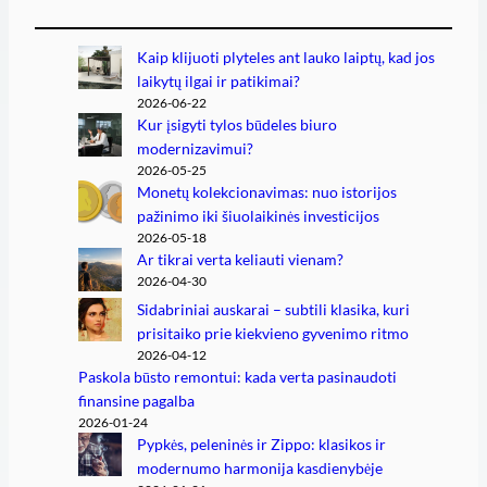
Kaip klijuoti plyteles ant lauko laiptų, kad jos
laikytų ilgai ir patikimai?
2026-06-22
Kur įsigyti tylos būdeles biuro
modernizavimui?
2026-05-25
Monetų kolekcionavimas: nuo istorijos
pažinimo iki šiuolaikinės investicijos
2026-05-18
Ar tikrai verta keliauti vienam?
2026-04-30
Sidabriniai auskarai – subtili klasika, kuri
prisitaiko prie kiekvieno gyvenimo ritmo
2026-04-12
Paskola būsto remontui: kada verta pasinaudoti
finansine pagalba
2026-01-24
Pypkės, peleninės ir Zippo: klasikos ir
modernumo harmonija kasdienybėje