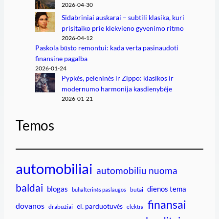
2026-04-30
Sidabriniai auskarai – subtili klasika, kuri
prisitaiko prie kiekvieno gyvenimo ritmo
2026-04-12
Paskola būsto remontui: kada verta pasinaudoti
finansine pagalba
2026-01-24
Pypkės, peleninės ir Zippo: klasikos ir
modernumo harmonija kasdienybėje
2026-01-21
Temos
automobiliai
automobiliu nuoma
baldai
blogas
dienos tema
butai
buhalterinės paslaugos
finansai
dovanos
el. parduotuvės
drabužiai
elektra