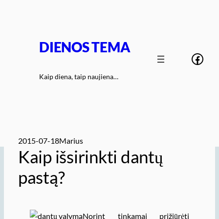
Eiti
prie
turinio
DIENOS TEMA
Face
Kaip diena, taip naujiena…
2015-07-18
Marius
Kaip išsirinkti dantų
pastą?
Norint tinkamai prižiūrėti