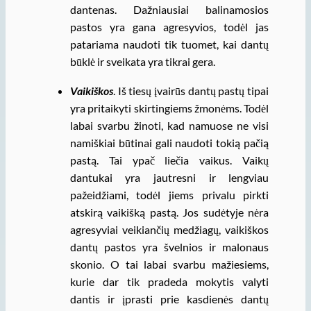
dantenas. Dažniausiai balinamosios
pastos yra gana agresyvios, todėl jas
patariama naudoti tik tuomet, kai dantų
būklė ir sveikata yra tikrai gera.
Vaikiškos
. Iš tiesų įvairūs dantų pastų tipai
yra pritaikyti skirtingiems žmonėms. Todėl
labai svarbu žinoti, kad namuose ne visi
namiškiai būtinai gali naudoti tokią pačią
pastą. Tai ypač liečia vaikus. Vaikų
dantukai yra jautresni ir lengviau
pažeidžiami, todėl jiems privalu pirkti
atskirą vaikišką pastą. Jos sudėtyje nėra
agresyviai veikiančių medžiagų, vaikiškos
dantų pastos yra švelnios ir malonaus
skonio. O tai labai svarbu mažiesiems,
kurie dar tik pradeda mokytis valyti
dantis ir įprasti prie kasdienės dantų