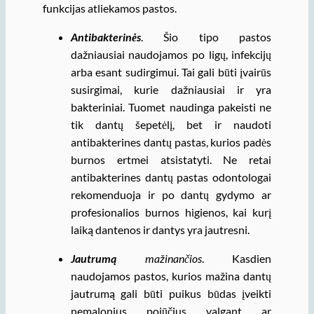
funkcijas atliekamos pastos.
Antibakterinės
. Šio tipo pastos
dažniausiai naudojamos po ligų, infekcijų
arba esant sudirgimui. Tai gali būti įvairūs
susirgimai, kurie dažniausiai ir yra
bakteriniai. Tuomet naudinga pakeisti ne
tik dantų šepetėlį, bet ir naudoti
antibakterines dantų pastas, kurios padės
burnos ertmei atsistatyti. Ne retai
antibakterines dantų pastas odontologai
rekomenduoja ir po dantų gydymo ar
profesionalios burnos higienos, kai kurį
laiką dantenos ir dantys yra jautresni.
Jautrumą
mažinančios
. Kasdien
naudojamos pastos, kurios mažina dantų
jautrumą gali būti puikus būdas įveikti
nemalonius pojūčius valgant ar