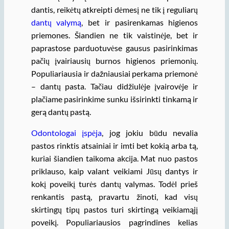
dantis, reikėtų atkreipti dėmesį ne tik į reguliarų
dantų valymą
, bet ir pasirenkamas higienos
priemones. Šiandien ne tik vaistinėje, bet ir
paprastose parduotuvėse gausus pasirinkimas
pačių įvairiausių burnos higienos priemonių.
Populiariausia ir dažniausiai perkama priemonė
– dantų pasta. Tačiau didžiulėje įvairovėje ir
plačiame pasirinkime sunku išsirinkti tinkamą ir
gerą dantų pastą.
Odontologai įspėja
, jog jokiu būdu nevalia
pastos rinktis atsainiai ir imti bet kokią arba tą,
kuriai šiandien taikoma akcija. Mat nuo pastos
priklauso, kaip valant veikiami Jūsų dantys ir
kokį poveikį turės dantų valymas. Todėl prieš
renkantis pastą, pravartu žinoti, kad visų
skirtingų tipų pastos turi skirtingą veikiamąjį
poveikį. Populiariausios pagrindines kelias