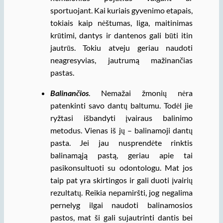
sportuojant. Kai kuriais gyvenimo etapais,
tokiais kaip nėštumas, liga, maitinimas
krūtimi, dantys ir dantenos gali būti itin
jautrūs. Tokiu atveju geriau naudoti
neagresyvias, jautrumą mažinančias
pastas.
Balinančios
. Nemažai žmonių nėra
patenkinti savo dantų baltumu. Todėl jie
ryžtasi išbandyti įvairaus balinimo
metodus. Vienas iš jų – balinamoji dantų
pasta. Jei jau nusprendėte rinktis
balinamąją pastą, geriau apie tai
pasikonsultuoti su odontologu. Mat jos
taip pat yra skirtingos ir gali duoti įvairių
rezultatų. Reikia nepamiršti, jog negalima
pernelyg ilgai naudoti balinamosios
pastos, mat ši gali sujautrinti dantis bei