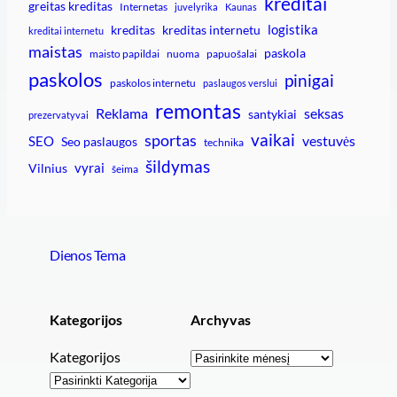
kreditai
greitas kreditas
Internetas
juvelyrika
Kaunas
logistika
kreditas
kreditas internetu
kreditai internetu
maistas
paskola
maisto papildai
nuoma
papuošalai
paskolos
pinigai
paskolos internetu
paslaugos verslui
remontas
Reklama
seksas
santykiai
prezervatyvai
vaikai
sportas
vestuvės
SEO
Seo paslaugos
technika
šildymas
vyrai
Vilnius
šeima
Dienos Tema
Kategorijos
Archyvas
Archyvai
Kategorijos