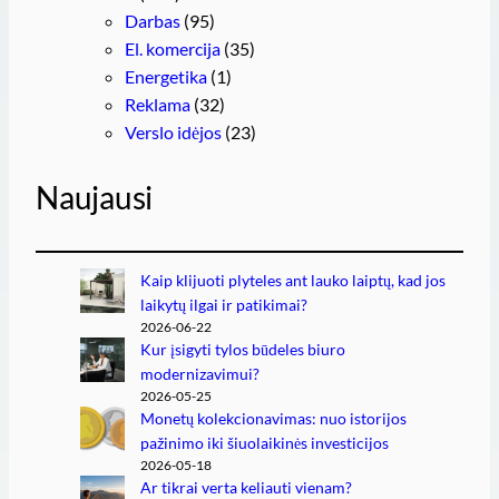
Darbas
(95)
El. komercija
(35)
Energetika
(1)
Reklama
(32)
Verslo idėjos
(23)
Naujausi
Kaip klijuoti plyteles ant lauko laiptų, kad jos
laikytų ilgai ir patikimai?
2026-06-22
Kur įsigyti tylos būdeles biuro
modernizavimui?
2026-05-25
Monetų kolekcionavimas: nuo istorijos
pažinimo iki šiuolaikinės investicijos
2026-05-18
Ar tikrai verta keliauti vienam?