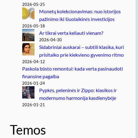
2026-05-25
Monetų kolekcionavimas: nuo istorijos
pažinimo iki šiuolaikinės investicijos
2026-05-18
Ar tikrai verta keliauti vienam?
2026-04-30
Sidabriniai auskarai – subtili klasika, kuri
prisitaiko prie kiekvieno gyvenimo ritmo
2026-04-12
Paskola būsto remontui: kada verta pasinaudoti
finansine pagalba
2026-01-24
Pypkės, peleninės ir Zippo: klasikos ir
modernumo harmonija kasdienybėje
2026-01-21
Temos