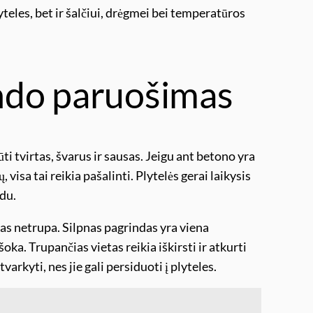
teles, bet ir šalčiui, drėgmei bei temperatūros
ndo paruošimas
ūti tvirtas, švarus ir sausas. Jeigu ant betono yra
, visa tai reikia pašalinti. Plytelės gerai laikysis
ndu.
onas netrupa. Silpnas pagrindas yra viena
šoka. Trupančias vietas reikia iškirsti ir atkurti
arkyti, nes jie gali persiduoti į plyteles.