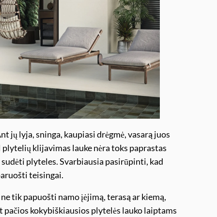
t jų lyja, sninga, kaupiasi drėgmė, vasarą juos
ėl plytelių klijavimas lauke nėra toks paprastas
 sudėti plyteles. Svarbiausia pasirūpinti, kad
paruošti teisingai.
 ne tik papuošti namo įėjimą, terasą ar kiemą,
net pačios kokybiškiausios plytelės lauko laiptams