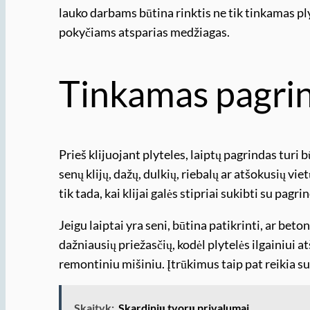
lauko darbams būtina rinktis ne tik tinkamas ply
pokyčiams atsparias medžiagas.
Tinkamas pagri
Prieš klijuojant plyteles, laiptų pagrindas turi b
senų klijų, dažų, dulkių, riebalų ar atšokusių vietų
tik tada, kai klijai galės stipriai sukibti su pagri
Jeigu laiptai yra seni, būtina patikrinti, ar bet
dažniausių priežasčių, kodėl plytelės ilgainiui at
remontiniu mišiniu. Įtrūkimus taip pat reikia sutv
Skaityk:
Skardinių tvorų privalumai