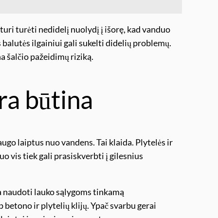
turi turėti nedidelį nuolydį į išorę, kad vanduo
balutės ilgainiui gali sukelti didelių problemų.
na šalčio pažeidimų riziką.
ra būtina
go laiptus nuo vandens. Tai klaida. Plytelės ir
o vis tiek gali prasiskverbti į gilesnius
a naudoti lauko sąlygoms tinkamą
p betono ir plytelių klijų. Ypač svarbu gerai