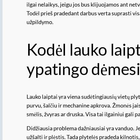
ilgai nelaikys, jeigu jos bus klijuojamos ant ne
Todėl prieš pradedant darbus verta suprasti vis
užpildymo.
Kodėl lauko laip
ypatingo dėmes
Lauko laiptai yra viena sudėtingiausių vietų plyt
purvu, šalčiu ir mechanine apkrova. Žmonės jais
smėlis, žvyras ar druska. Visa tai ilgainiui gali p
Didžiausia problema dažniausiai yra vanduo. Je
užšalti ir plėstis. Tada plytelės pradeda kilnotis