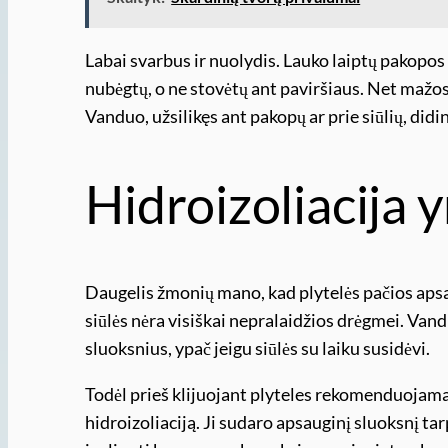
Labai svarbus ir nuolydis. Lauko laiptų pakopos 
nubėgtų, o ne stovėtų ant paviršiaus. Net mažos 
Vanduo, užsilikęs ant pakopų ar prie siūlių, didi
Hidroizoliacija y
Daugelis žmonių mano, kad plytelės pačios apsau
siūlės nėra visiškai nepralaidžios drėgmei. Vandu
sluoksnius, ypač jeigu siūlės su laiku susidėvi.
Todėl prieš klijuojant plyteles rekomenduojam
hidroizoliaciją. Ji sudaro apsauginį sluoksnį tar