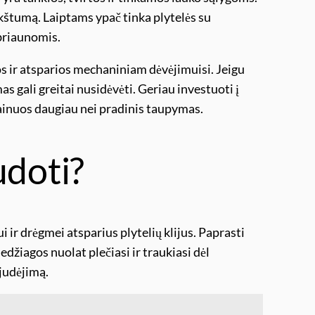
rkštumą. Laiptams ypač tinka plytelės su
briaunomis.
os ir atsparios mechaniniam dėvėjimuisi. Jeigu
as gali greitai nusidėvėti. Geriau investuoti į
kainuos daugiau nei pradinis taupymas.
udoti?
i ir drėgmei atsparius plytelių klijus. Paprasti
edžiagos nuolat plečiasi ir traukiasi dėl
 judėjimą.