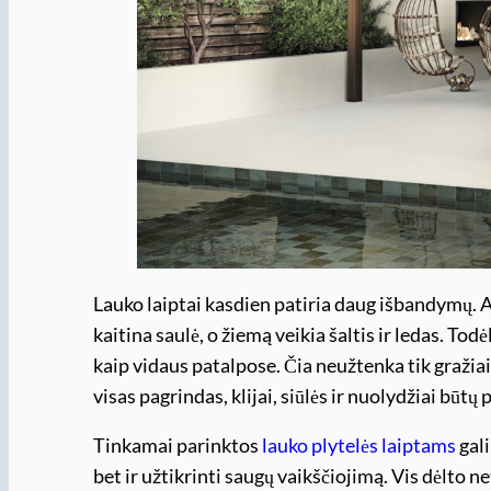
Lauko laiptai kasdien patiria daug išbandymų. An
kaitina saulė, o žiemą veikia šaltis ir ledas. Tod
kaip vidaus patalpose. Čia neužtenka tik gražiai
visas pagrindas, klijai, siūlės ir nuolydžiai būtų 
Tinkamai parinktos
lauko plytelės laiptams
gali
bet ir užtikrinti saugų vaikščiojimą. Vis dėlto 