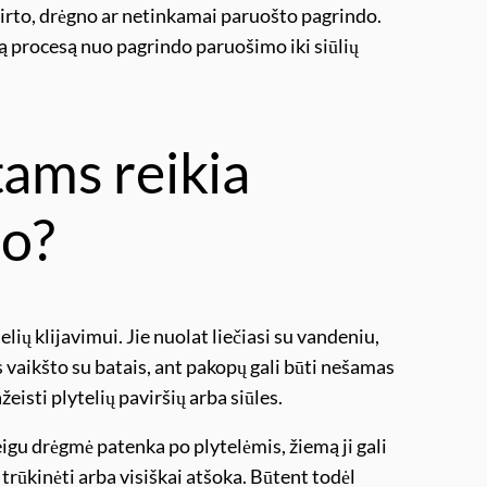
tvirto, drėgno ar netinkamai paruošto pagrindo.
ą procesą nuo pagrindo paruošimo iki siūlių
tams reikia
io?
elių klijavimui. Jie nuolat liečiasi su vandeniu,
 vaikšto su batais, ant pakopų gali būti nešamas
ažeisti plytelių paviršių arba siūles.
igu drėgmė patenka po plytelėmis, žiemą ji gali
, trūkinėti arba visiškai atšoka. Būtent todėl