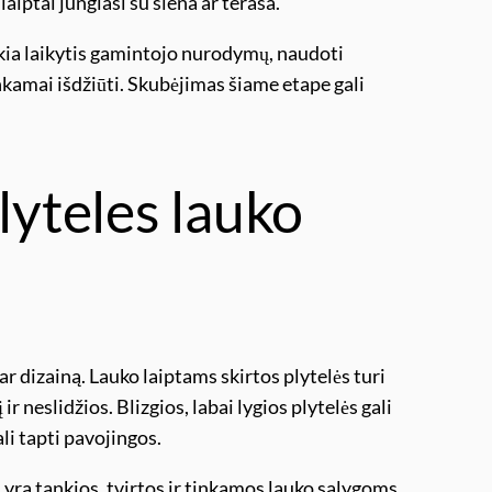
laiptai jungiasi su siena ar terasa.
ikia laikytis gamintojo nurodymų, naudoti
inkamai išdžiūti. Skubėjimas šiame etape gali
lyteles lauko
 ar dizainą. Lauko laiptams skirtos plytelės turi
ir neslidžios. Blizgios, labai lygios plytelės gali
ali tapti pavojingos.
 yra tankios, tvirtos ir tinkamos lauko sąlygoms.