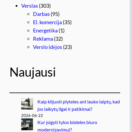
Verslas
(303)
Darbas
(95)
El. komercija
(35)
Energetika
(1)
Reklama
(32)
Verslo idėjos
(23)
Naujausi
Kaip klijuoti plyteles ant lauko laiptų, kad
jos laikytų ilgai ir patikimai?
2026-06-22
Kur įsigyti tylos būdeles biuro
modernizavimui?