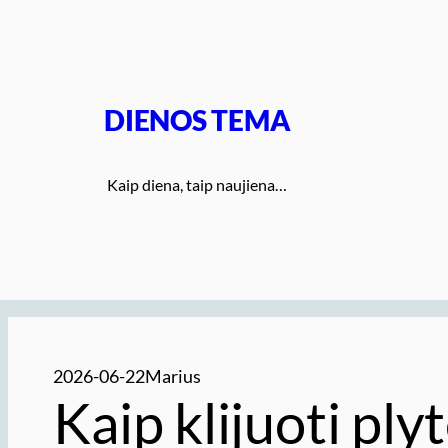
Eiti
prie
turinio
DIENOS TEMA
Kaip diena, taip naujiena…
2026-06-22
Marius
Kaip klijuoti ply