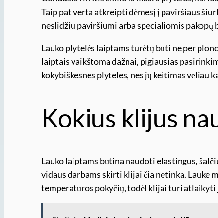
Taip pat verta atkreipti dėmesį į paviršiaus šiu
neslidžiu paviršiumi arba specialiomis pakopų 
Lauko plytelės laiptams turėtų būti ne per plon
laiptais vaikštoma dažnai, pigiausias pasirinkim
kokybiškesnes plyteles, nes jų keitimas vėliau 
Kokius klijus na
Lauko laiptams būtina naudoti elastingus, šalčiu
vidaus darbams skirti klijai čia netinka. Lauke m
temperatūros pokyčių, todėl klijai turi atlaikyti