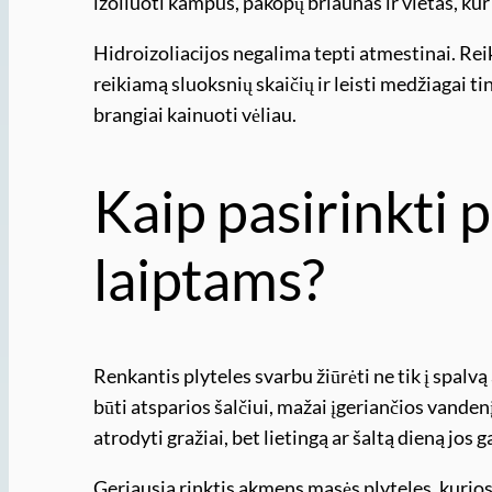
izoliuoti kampus, pakopų briaunas ir vietas, kur 
Hidroizoliacijos negalima tepti atmestinai. Re
reikiamą sluoksnių skaičių ir leisti medžiagai t
brangiai kainuoti vėliau.
Kaip pasirinkti p
laiptams?
Renkantis plyteles svarbu žiūrėti ne tik į spalvą
būti atsparios šalčiui, mažai įgeriančios vandenį 
atrodyti gražiai, bet lietingą ar šaltą dieną jos g
Geriausia rinktis akmens masės plyteles, kurios