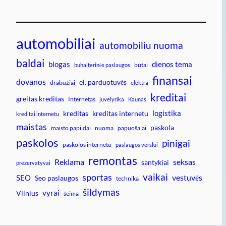
automobiliai
automobiliu nuoma
baldai
blogas
dienos tema
butai
buhalterinės paslaugos
finansai
dovanos
el. parduotuvės
drabužiai
elektra
kreditai
greitas kreditas
Internetas
juvelyrika
Kaunas
logistika
kreditas
kreditas internetu
kreditai internetu
maistas
paskola
maisto papildai
nuoma
papuošalai
paskolos
pinigai
paskolos internetu
paslaugos verslui
remontas
Reklama
seksas
santykiai
prezervatyvai
vaikai
sportas
vestuvės
SEO
Seo paslaugos
technika
šildymas
vyrai
Vilnius
šeima