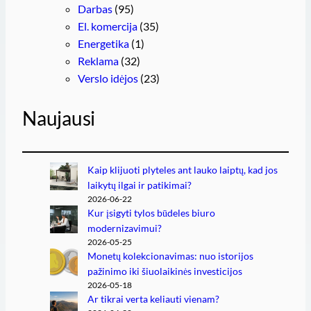
Darbas
(95)
El. komercija
(35)
Energetika
(1)
Reklama
(32)
Verslo idėjos
(23)
Naujausi
Kaip klijuoti plyteles ant lauko laiptų, kad jos
laikytų ilgai ir patikimai?
2026-06-22
Kur įsigyti tylos būdeles biuro
modernizavimui?
2026-05-25
Monetų kolekcionavimas: nuo istorijos
pažinimo iki šiuolaikinės investicijos
2026-05-18
Ar tikrai verta keliauti vienam?