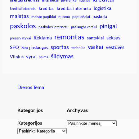
Internetas
juvelyrika
Kaunas
logistika
kreditas
kreditas internetu
kreditai internetu
maistas
paskola
maisto papildai
nuoma
papuošalai
paskolos
pinigai
paskolos internetu
paslaugos verslui
remontas
Reklama
seksas
santykiai
prezervatyvai
vaikai
sportas
vestuvės
SEO
Seo paslaugos
technika
šildymas
vyrai
Vilnius
šeima
Dienos Tema
Kategorijos
Archyvas
Archyvai
Kategorijos