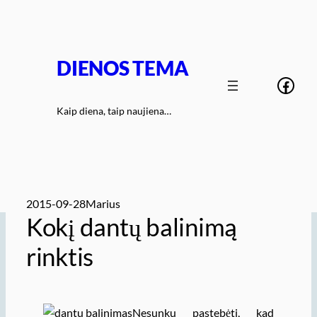
Eiti
prie
turinio
DIENOS TEMA
Face
Kaip diena, taip naujiena…
2015-09-28
Marius
Kokį dantų balinimą
rinktis
Nesunku pastebėti, kad