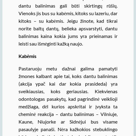
dantu balinimas gali būti skirtingų rūšių.
Vienoks jis bus su kabėmis, kitoks su lazeriu, dar
kitoks – su kabėmis. Jeigu žinote, kad tikrai
norite baltų dantų, belieka apsvarstyti, dantu
balinimas kaina kokia jums yra prieinamas ir
leisti sau išmėginti kažką naujo.
Kabėmis
Pastaruoju metu dažnai galima pamatyti
žmones kalbant apie tai, koks dantu balinimas
(akcija ypač kai dar kokia prasideda) yra
sveikiausias, koks geriausias. Kiekvienas
odontologas pasakytų, kad pagrindinė veiklioji
medžiaga, dėl kurios apskritai ir įvyksta ta
cheminė reakcija – dantu balinimas – Vilniuje,
Kaune, Niujorke ar Sidnėjui bus visame
pasaulyje panaši. Nėra kažkokios stebuklingo