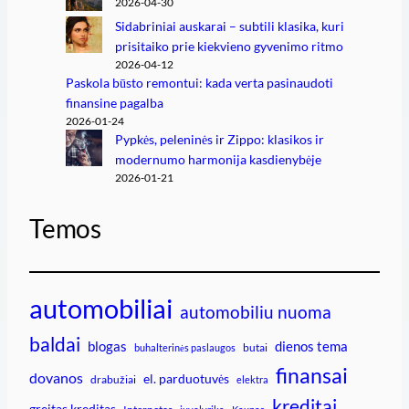
2026-04-30
Sidabriniai auskarai – subtili klasika, kuri
prisitaiko prie kiekvieno gyvenimo ritmo
2026-04-12
Paskola būsto remontui: kada verta pasinaudoti
finansine pagalba
2026-01-24
Pypkės, peleninės ir Zippo: klasikos ir
modernumo harmonija kasdienybėje
2026-01-21
Temos
automobiliai
automobiliu nuoma
baldai
blogas
dienos tema
butai
buhalterinės paslaugos
finansai
dovanos
el. parduotuvės
drabužiai
elektra
kreditai
greitas kreditas