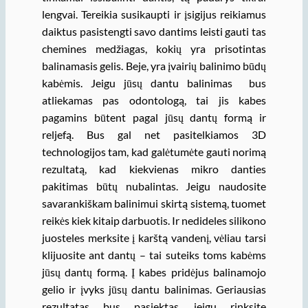
lengvai. Tereikia susikaupti ir įsigijus reikiamus
daiktus pasistengti savo dantims leisti gauti tas
chemines medžiagas, kokių yra prisotintas
balinamasis gelis. Beje, yra įvairių balinimo būdų
kabėmis. Jeigu jūsų dantu balinimas bus
atliekamas pas odontologą, tai jis kabes
pagamins būtent pagal jūsų dantų formą ir
reljefą. Bus gal net pasitelkiamos 3D
technologijos tam, kad galėtumėte gauti norimą
rezultatą, kad kiekvienas mikro danties
pakitimas būtų nubalintas. Jeigu naudosite
savarankiškam balinimui skirtą sistemą, tuomet
reikės kiek kitaip darbuotis. Ir nedideles silikono
juosteles merksite į karštą vandenį, vėliau tarsi
klijuosite ant dantų – tai suteiks toms kabėms
jūsų dantų formą. Į kabes pridėjus balinamojo
gelio ir įvyks jūsų dantu balinimas. Geriausias
rezultatas bus pasiektas, jeigu rinksite