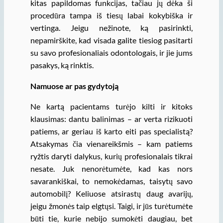
kitas papildomas funkcijas, tačiau jų dėka ši
procedūra tampa iš tiesų labai kokybiška ir
vertinga. Jeigu nežinote, ką pasirinkti,
nepamirškite, kad visada galite tiesiog pasitarti
su savo profesionaliais odontologais, ir jie jums
pasakys, ką rinktis.
Namuose ar pas gydytoją
Ne kartą pacientams turėjo kilti ir kitoks
klausimas: dantu balinimas – ar verta rizikuoti
patiems, ar geriau iš karto eiti pas specialistą?
Atsakymas čia vienareikšmis – kam patiems
ryžtis daryti dalykus, kurių profesionalais tikrai
nesate. Juk nenorėtumėte, kad kas nors
savarankiškai, to nemokėdamas, taisytų savo
automobilį? Keliuose atsirastų daug avarijų,
jeigu žmonės taip elgtųsi. Taigi, ir jūs turėtumėte
būti tie, kurie nebijo sumokėti daugiau, bet