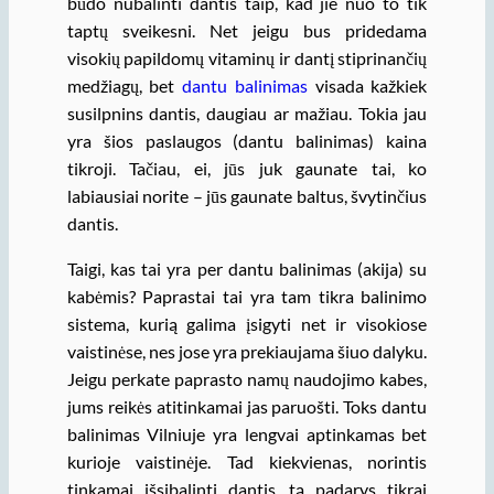
būdo nubalinti dantis taip, kad jie nuo to tik
taptų sveikesni. Net jeigu bus pridedama
visokių papildomų vitaminų ir dantį stiprinančių
medžiagų, bet
dantu balinimas
visada kažkiek
susilpnins dantis, daugiau ar mažiau. Tokia jau
yra šios paslaugos (dantu balinimas) kaina
tikroji. Tačiau, ei, jūs juk gaunate tai, ko
labiausiai norite – jūs gaunate baltus, švytinčius
dantis.
Taigi, kas tai yra per dantu balinimas (akija) su
kabėmis? Paprastai tai yra tam tikra balinimo
sistema, kurią galima įsigyti net ir visokiose
vaistinėse, nes jose yra prekiaujama šiuo dalyku.
Jeigu perkate paprasto namų naudojimo kabes,
jums reikės atitinkamai jas paruošti. Toks dantu
balinimas Vilniuje yra lengvai aptinkamas bet
kurioje vaistinėje. Tad kiekvienas, norintis
tinkamai išsibalinti dantis, tą padarys tikrai