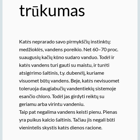
trūkumas
Katės neprarado savo pirmykščių instinktų:
medžioklės, vandens poreikio. Net 60–70 proc.
suaugusių kačių kūno sudaro vanduo. Todėl ir
katės vandens turi gauti su maistu, ir turėti
atsigėrimo šaltinis, t.y. dubenėlį, kuriame
visuomet būtų vandens. Beje, katės nevisuomet
toleruoja daugiabučių vandentiekių sistemoje
esančio chloro. Todėl jas girdyti reiktų su
geriamu arba virintu vandeniu.
Taip pat negalima vandens keisti pienu. Pienas
yra puikus kalcio šaltinis. Tačiau jis negali būti
vienintelis skystis katės dienos racione.