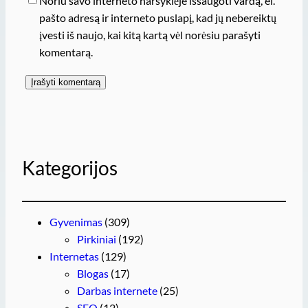
Noriu savo interneto naršyklėje išsaugoti vardą, el.
pašto adresą ir interneto puslapį, kad jų nebereiktų
įvesti iš naujo, kai kitą kartą vėl norėsiu parašyti
komentarą.
Kategorijos
Gyvenimas
(309)
Pirkiniai
(192)
Internetas
(129)
Blogas
(17)
Darbas internete
(25)
SEO
(12)