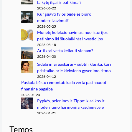
laikytų ilgai ir patikimai?
2026-06-22
Kur įsigyti tylos būdeles biuro
modernizavimui?
2026-05-25
Monetų kolekcionavimas: nuo istorijos
pažinimo iki šiuolaikinės investicijos
2026-05-18
Ar tikrai verta keliauti vienam?
2026-04-30
Sidabriniai auskarai – subtili klasika, kuri
prisitaiko prie kiekvieno gyvenimo ritmo
2026-04-12
Paskola būsto remontui: kada verta pasinaudoti
finansine pagalba
2026-01-24
Pypkės, peleninės ir Zippo: klasikos ir
modernumo harmonija kasdienybėje
2026-01-21
Temos