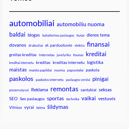
automobiliai
automobiliu nuoma
baldai
blogas
dienos tema
butai
buhalterinės paslaugos
finansai
dovanos
el. parduotuvės
drabužiai
elektra
kreditai
greitas kreditas
Internetas
juvelyrika
Kaunas
logistika
kreditas
kreditas internetu
kreditai internetu
maistas
paskola
maisto papildai
nuoma
papuošalai
paskolos
pinigai
paskolos internetu
paslaugos verslui
remontas
Reklama
seksas
santykiai
prezervatyvai
vaikai
sportas
vestuvės
SEO
Seo paslaugos
technika
šildymas
vyrai
Vilnius
šeima