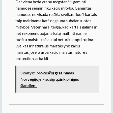
Dar viena bėda yra su mėgstančių gaminti
namuose šeimininkų kačių mityba. Gamintas
namuose ne visada reiškia sveikas. Todėl kartais
taip maitinama katė negauna subalansuotos
mitybos. Veterinarai teigia, kad kartais galima ir
net rekomenduojama katę maitinti namie
ruoštu maistu, tačiau tai neturėtų tapti rutina.
Sveikas ir natūralus maistas yra: kaciu
maistas josera arba kaciu maistas nature’s
protection, arba kiti.
Skaityk:
Mokesčių grąžinimas
Norvegijoje – susigrąžink pinigus
šiandien!