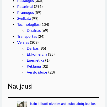
Paslaugos
(305)
Patarimai
(291)
Pramogos
(59)
Sveikata
(99)
Technologijos
(104)
Dizainas
(69)
Transportas
(24)
Verslas
(303)
Darbas
(95)
El. komercija
(35)
Energetika
(1)
Reklama
(32)
Verslo idėjos
(23)
Naujausi
Kaip klijuoti plyteles ant lauko laiptų, kad jos