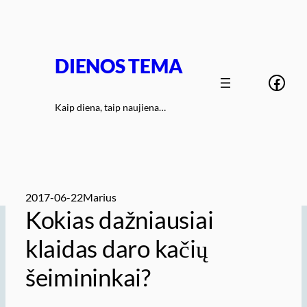
Eiti
prie
turinio
DIENOS TEMA
Face
Kaip diena, taip naujiena…
2017-06-22
Marius
Kokias dažniausiai
klaidas daro kačių
šeimininkai?