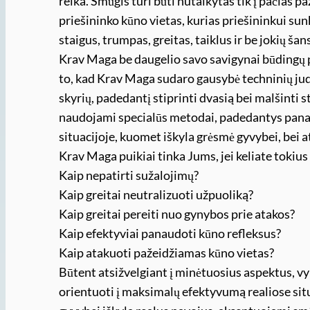
reika. Smūgis turi būti nutaikytas tik į pačias 
priešininko kūno vietas, kurias priešininkui sun
staigus, trumpas, greitas, taiklus ir be jokių šans
Krav Maga be daugelio savo savigynai būdingų pr
to, kad Krav Maga sudaro gausybė techninių judes
skyrių, padedantį stiprinti dvasią bei malšint
naudojami specialūs metodai, padedantys panaik
situacijoje, kuomet iškyla grėsmė gyvybei, bei a
Krav Maga puikiai tinka Jums, jei keliate tokiu
Kaip nepatirti sužalojimų?
Kaip greitai neutralizuoti užpuoliką?
Kaip greitai pereiti nuo gynybos prie atakos?
Kaip efektyviai panaudoti kūno refleksus?
Kaip atakuoti pažeidžiamas kūno vietas?
Būtent atsižvelgiant į minėtuosius aspektus, v
orientuoti į maksimalų efektyvumą realiose situ