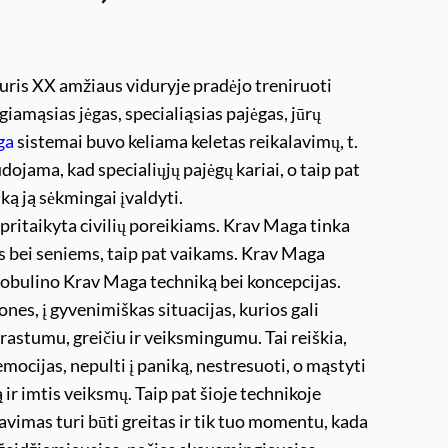
uris XX amžiaus viduryje pradėjo treniruoti
ogiamąsias jėgas, specialiąsias pajėgas, jūrų
ga
sistemai buvo keliama keletas reikalavimų, t.
dojama, kad specialiųjų pajėgų kariai, o taip pat
ką ją sėkmingai įvaldyti.
ritaikyta civilių poreikiams. Krav Maga tinka
ms bei seniems, taip pat vaikams. Krav Maga
tobulino Krav Maga techniką bei koncepcijas.
nes, į gyvenimiškas situacijas, kurios gali
rastumu, greičiu ir veiksmingumu. Tai reiškia,
mocijas, nepulti į paniką, nestresuoti, o mąstyti
ją ir imtis veiksmų. Taip pat šioje technikoje
avimas turi būti greitas ir tik tuo momentu, kada