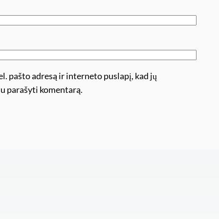
l. pašto adresą ir interneto puslapį, kad jų
ėsiu parašyti komentarą.