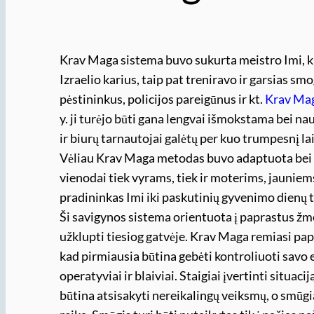
Krav Maga sistema buvo sukurta meistro Imi, k
Izraelio karius, taip pat treniravo ir garsias sm
pėstininkus, policijos pareigūnus ir kt.
Krav Ma
y. ji turėjo būti gana lengvai išmokstama bei nau
ir biurų tarnautojai galėtų per kuo trumpesnį lai
Vėliau Krav Maga metodas buvo adaptuota bei p
vienodai tiek vyrams, tiek ir moterims, jaunie
pradininkas Imi iki paskutinių gyvenimo dienų 
Ši savigynos sistema orientuota į paprastus žmo
užklupti tiesiog gatvėje. Krav Maga remiasi pap
kad pirmiausia būtina gebėti kontroliuoti savo e
operatyviai ir blaiviai. Staigiai įvertinti situaci
būtina atsisakyti nereikalingų veiksmų, o smūgi