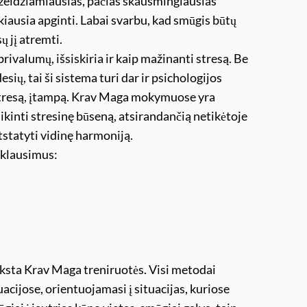
pažeidžiamiausias, pačias skausmingiausias
kiausia apginti. Labai svarbu, kad smūgis būtų
ų jį atremti.
ivalumų, išsiskiria ir kaip mažinanti stresą. Be
ių, tai ši sistema turi dar ir psichologijos
i stresą, įtampą. Krav Maga mokymuose yra
inti stresinę būseną, atsirandančią netikėtoje
tstatyti vidinę harmoniją.
s klausimus:
yksta Krav Maga treniruotės. Visi metodai
acijose, orientuojamasi į situacijas, kuriose