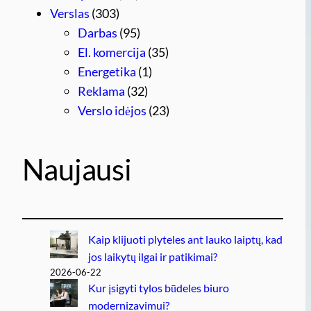
Verslas
(303)
Darbas
(95)
El. komercija
(35)
Energetika
(1)
Reklama
(32)
Verslo idėjos
(23)
Naujausi
Kaip klijuoti plyteles ant lauko laiptų, kad
jos laikytų ilgai ir patikimai?
2026-06-22
Kur įsigyti tylos būdeles biuro
modernizavimui?