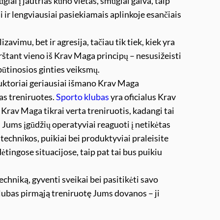
iai į jautrias kūno vietas, smūgiai galva, taip
 ir lengviausiai pasiekiamais aplinkoje esančiais
avimu, bet ir agresija, tačiau tik tiek, kiek yra
rštant vieno iš Krav Maga principų – nesusižeisti
būtinosios ginties veiksmų.
truktoriai geriausiai išmano Krav Maga
ias treniruotes.
Sporto klubas
yra oficialus Krav
Krav Maga tikrai verta treniruotis, kadangi tai
 Jums įgūdžių operatyviai reaguoti į netikėtas
technikos, puikiai bei produktyviai praleisite
ėtingose situacijose, taip pat tai bus puikiu
echniką, gyventi sveikai bei pasitikėti savo
 klubas pirmąją treniruotę Jums dovanos – ji