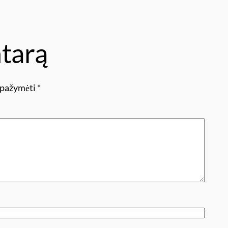
tarą
i pažymėti
*