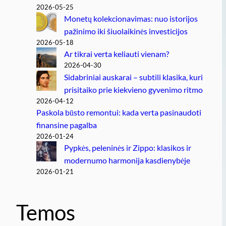
2026-05-25
Monetų kolekcionavimas: nuo istorijos
pažinimo iki šiuolaikinės investicijos
2026-05-18
Ar tikrai verta keliauti vienam?
2026-04-30
Sidabriniai auskarai – subtili klasika, kuri
prisitaiko prie kiekvieno gyvenimo ritmo
2026-04-12
Paskola būsto remontui: kada verta pasinaudoti
finansine pagalba
2026-01-24
Pypkės, peleninės ir Zippo: klasikos ir
modernumo harmonija kasdienybėje
2026-01-21
Temos