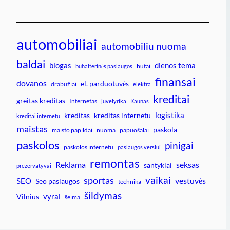
automobiliai
automobiliu nuoma
baldai
blogas
dienos tema
butai
buhalterinės paslaugos
finansai
dovanos
el. parduotuvės
drabužiai
elektra
kreditai
greitas kreditas
Internetas
juvelyrika
Kaunas
logistika
kreditas
kreditas internetu
kreditai internetu
maistas
paskola
maisto papildai
nuoma
papuošalai
paskolos
pinigai
paskolos internetu
paslaugos verslui
remontas
Reklama
seksas
santykiai
prezervatyvai
vaikai
sportas
vestuvės
SEO
Seo paslaugos
technika
šildymas
vyrai
Vilnius
šeima