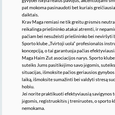
gyvybei iškyla realus pavojus, akcentuojami smūg
pat mokoma pasinaudoti bet kuriais greičiausiai
daiktais.
Krav Maga remiasi ne tik greitu grėsmės neutraliz
reikalinga priešininko atakai atremti, ir nepami
pačiam bei nesužeisti priešininko bei neviršyti 
Sporto klube ,,Tvirtoji uola“ profesionalūs ins
koncepciją, o tai garantuoja pačias efektyviaus
Maga Haim Zut asociacijos narys. Sporto klube 
suteiks Jums pasitikėjimo savo jėgomis, suteiks
situacijas, išmoksite pačios geriausios gynybos 
laiką, išmoksite sumažinti bei valdyti stresą sud
hobiu.
Jei norite praktikuoti efektyviausią savigynos t
jėgomis, registruokitės į treniruotes, o sporto
nemokama.