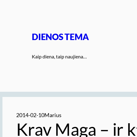
Eiti
prie
turinio
DIENOS TEMA
Kaip diena, taip naujiena…
2014-02-10
Marius
Krav Maga – ir kū