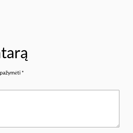
tarą
i pažymėti
*