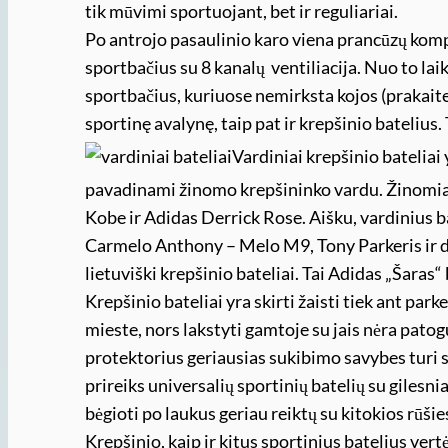
tik mūvimi sportuojant, bet ir reguliariai.
Po antrojo pasaulinio karo viena prancūzų komp
sportbačius su 8 kanalų ventiliacija. Nuo to la
sportbačius, kuriuose nemirksta kojos (prakait
sportinę avalynę, taip pat ir krepšinio batelius.
Vardiniai krepšinio bateliai
pavadinami žinomo krepšininko vardu. Žinomiau
Kobe ir Adidas Derrick Rose. Aišku, vardinius b
Carmelo Anthony – Melo M9, Tony Parkeris ir dar
lietuviški krepšinio bateliai. Tai Adidas „Šaras“ 
Krepšinio bateliai yra skirti žaisti tiek ant parke
mieste, nors lakstyti gamtoje su jais nėra pato
protektorius geriausias sukibimo savybes turi su
prireiks universalių sportinių batelių su gilesni
bėgioti po laukus geriau reiktų su kitokios rūši
Krepšinio, kaip ir kitus sportinius batelius vertė