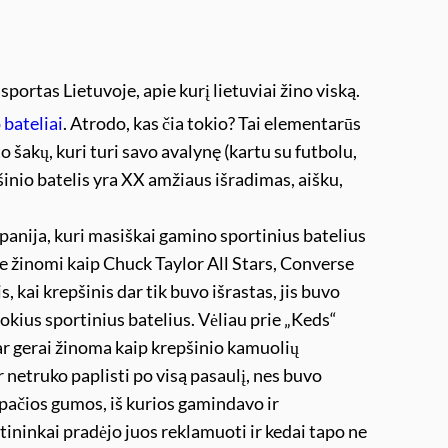
sportas Lietuvoje, apie kurį lietuviai žino viską.
 bateliai
. Atrodo, kas čia tokio? Tai elementarūs
to šakų, kuri turi savo avalynę (kartu su futbolu,
inio batelis yra XX amžiaus išradimas, aišku,
anija, kuri masiškai gamino sportinius batelius
ie žinomi kaip Chuck Taylor All Stars, Converse
, kai krepšinis dar tik buvo išrastas, jis buvo
kius sportinius batelius. Vėliau prie „Keds“
bar gerai žinoma kaip krepšinio kamuolių
 netruko paplisti po visą pasaulį, nes buvo
 pačios gumos, iš kurios gamindavo ir
ninkai pradėjo juos reklamuoti ir kedai tapo ne