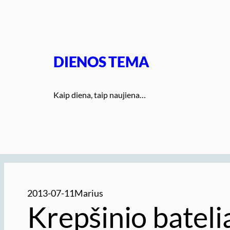
Eiti
prie
turinio
DIENOS TEMA
Kaip diena, taip naujiena…
2013-07-11
Marius
Krepšinio bateli