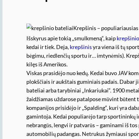
Krepšinis – populiariausias 
Išskyrus apie tokią „smulkmeną“, kaip
krepšinio
kedai ir tiek. Deja,
krepšinis
yra viena iš tų spor
bėgimu, riedlenčių sportu ir… imtynėmis). Krepš
kilęs iš Amerikos.
Viskas prasidėjo nuo kedų. Kedai buvo JAV komp
plokščiais ir aukštais guminiais padais. Dabar j
bateliai arba tarybiniai „Inkariukai“. 1900 metais
žaidžiamas uždarose patalpose mūvint būtent to
kompanijos prisidėjo ir „Spalding“, kuri yra da
gamintoja. Kedai populiarėjo tarp sportininkų ir
nebrangūs, lengvi ir patvarūs – gaminami iš tos
automobilių padangas. Netrukus žymiausi sporti