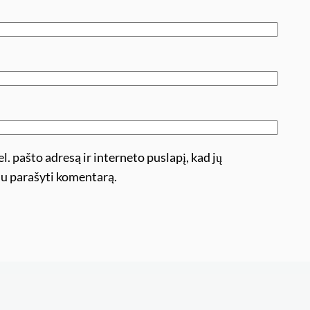
l. pašto adresą ir interneto puslapį, kad jų
ėsiu parašyti komentarą.