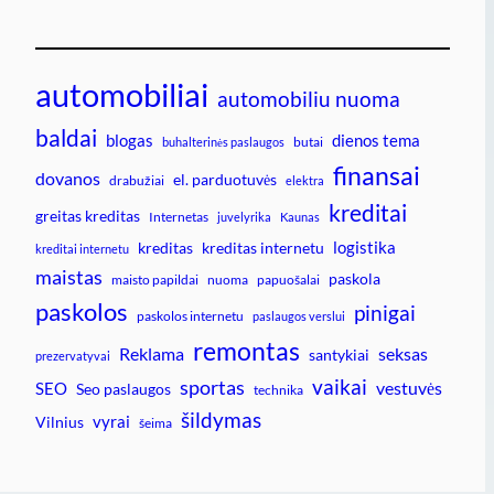
automobiliai
automobiliu nuoma
baldai
blogas
dienos tema
butai
buhalterinės paslaugos
finansai
dovanos
el. parduotuvės
drabužiai
elektra
kreditai
greitas kreditas
Internetas
juvelyrika
Kaunas
logistika
kreditas
kreditas internetu
kreditai internetu
maistas
paskola
maisto papildai
nuoma
papuošalai
paskolos
pinigai
paskolos internetu
paslaugos verslui
remontas
Reklama
seksas
santykiai
prezervatyvai
vaikai
sportas
vestuvės
SEO
Seo paslaugos
technika
šildymas
vyrai
Vilnius
šeima