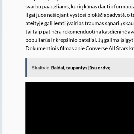
svarbu paaugliams, kurių kūnas dar tik formuojas
ilgai juos nešiojant vystosi plokščiapadystė, o t
ateityje gali lemti įvairias traumas sąnarių s
tai taip pat nėra rekomenduotina kasdieninė ava
populiarūs ir krepšinio bateliai. Jų galima įsigy
Dokumentinis filmas apie Converse All Stars kr
Skaityk:
Baldai, taupantys jūsų erdvę