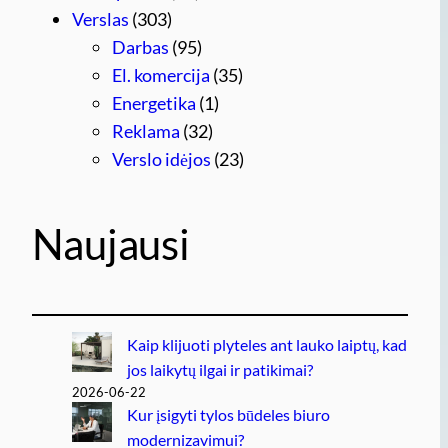
Verslas
(303)
Darbas
(95)
El. komercija
(35)
Energetika
(1)
Reklama
(32)
Verslo idėjos
(23)
Naujausi
Kaip klijuoti plyteles ant lauko laiptų, kad
jos laikytų ilgai ir patikimai?
2026-06-22
Kur įsigyti tylos būdeles biuro
modernizavimui?