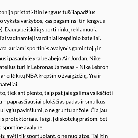
anija pristatė itin lengvus tuščiapadžius
iko vyksta varžybos, kas pagamins itin lengvus
e). Daugybė iškilių sportininkų reklamuoja
 Tai vadinamieji vardiniai krepšinio bateliai.
 yra kuriami sportinės avalynės gamintojų ir
si pasaulyje yra be abejo Air Jordan, Nike
atelius turi ir Lebronas Jamesas – Nike Lebron,
 eilė kitų NBA krepšinio žvaigždžių. Yra ir
bateliai.
to, tiek ant plento, taip pat jais galima vaikščioti
gu – paprasčiausiai plokščias padas ir smulkus
 lygiu paviršiumi, o ne gruntu ar žole. Čia jau
ais protektoriais. Taigi, į diskoteką prašom, bet
es sportine avalyne.
tų avėti tik sportuojant, o ne nuolatos. Tai itin