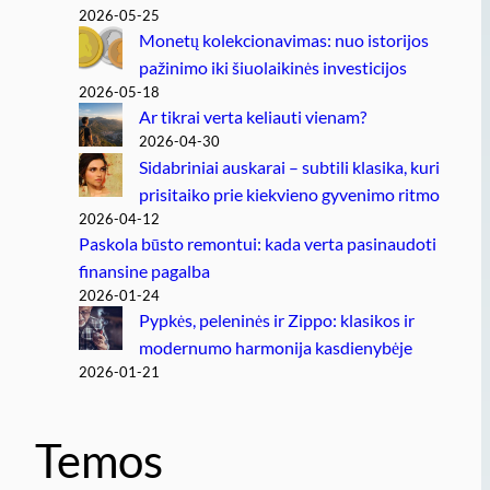
2026-05-25
Monetų kolekcionavimas: nuo istorijos
pažinimo iki šiuolaikinės investicijos
2026-05-18
Ar tikrai verta keliauti vienam?
2026-04-30
Sidabriniai auskarai – subtili klasika, kuri
prisitaiko prie kiekvieno gyvenimo ritmo
2026-04-12
Paskola būsto remontui: kada verta pasinaudoti
finansine pagalba
2026-01-24
Pypkės, peleninės ir Zippo: klasikos ir
modernumo harmonija kasdienybėje
2026-01-21
Temos