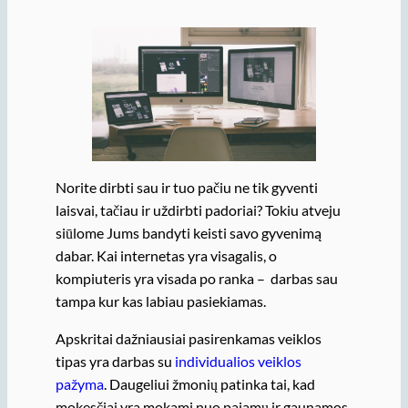
Norite dirbti sau ir tuo pačiu ne tik gyventi
laisvai, tačiau ir uždirbti padoriai? Tokiu atveju
siūlome Jums bandyti keisti savo gyvenimą
dabar. Kai internetas yra visagalis, o
kompiuteris yra visada po ranka – darbas sau
tampa kur kas labiau pasiekiamas.
Apskritai dažniausiai pasirenkamas veiklos
tipas yra darbas su
individualios veiklos
pažyma
. Daugeliui žmonių patinka tai, kad
mokesčiai yra mokami nuo pajamų ir gaunamos