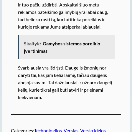
ir tuo pačiu uždirbti. Apskaitai šiuo metu
reklamos pateikimo galimybių yra labai daug,
tad belieka rasti tą, kuri atitinka poreikius ir
kurioje reklama Jums atsiperka labiausiai.
Skaityk:
Gamybos sistemos poreikio
įvertinimas
Svarbiausia yra išdrįsti. Daugelis žmonių nori
daryti tai, kas jam kelia laimę, tačiau daugelis
abejoja savimi. Tai dažniausiai ir uždaro daugelį
kelių, kurie tikrai gali būti atviri ir prieinami
kiekvienam.
Categories:
Technologijos
, 
Verslas
, 
Verslo idėjos