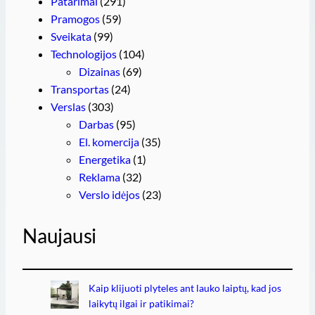
Patarimai
(291)
Pramogos
(59)
Sveikata
(99)
Technologijos
(104)
Dizainas
(69)
Transportas
(24)
Verslas
(303)
Darbas
(95)
El. komercija
(35)
Energetika
(1)
Reklama
(32)
Verslo idėjos
(23)
Naujausi
Kaip klijuoti plyteles ant lauko laiptų, kad jos
laikytų ilgai ir patikimai?