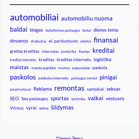
automobiliai
automobiliu nuoma
baldai
blogas
dienos tema
butai
buhalterinės paslaugos
finansai
dovanos
el. parduotuvės
drabužiai
elektra
kreditai
greitas kreditas
Internetas
juvelyrika
Kaunas
logistika
kreditas
kreditas internetu
kreditai internetu
maistas
paskola
maisto papildai
nuoma
papuošalai
paskolos
pinigai
paskolos internetu
paslaugos verslui
remontas
Reklama
seksas
santykiai
prezervatyvai
vaikai
sportas
vestuvės
SEO
Seo paslaugos
technika
šildymas
vyrai
Vilnius
šeima
Dienos Tema