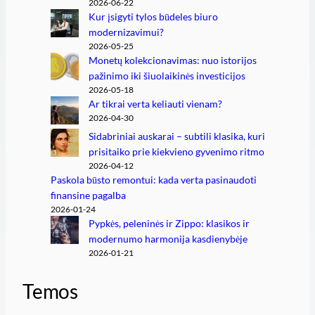
2026-06-22
Kur įsigyti tylos būdeles biuro
modernizavimui?
2026-05-25
Monetų kolekcionavimas: nuo istorijos
pažinimo iki šiuolaikinės investicijos
2026-05-18
Ar tikrai verta keliauti vienam?
2026-04-30
Sidabriniai auskarai – subtili klasika, kuri
prisitaiko prie kiekvieno gyvenimo ritmo
2026-04-12
Paskola būsto remontui: kada verta pasinaudoti
finansine pagalba
2026-01-24
Pypkės, peleninės ir Zippo: klasikos ir
modernumo harmonija kasdienybėje
2026-01-21
Temos