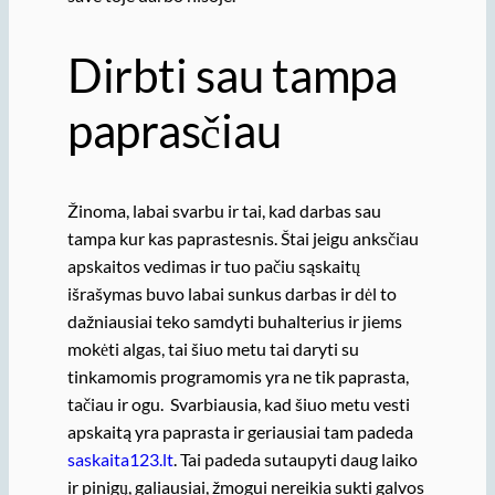
Dirbti sau tampa
paprasčiau
Žinoma, labai svarbu ir tai, kad darbas sau
tampa kur kas paprastesnis. Štai jeigu anksčiau
apskaitos vedimas ir tuo pačiu sąskaitų
išrašymas buvo labai sunkus darbas ir dėl to
dažniausiai teko samdyti buhalterius ir jiems
mokėti algas, tai šiuo metu tai daryti su
tinkamomis programomis yra ne tik paprasta,
tačiau ir ogu. Svarbiausia, kad šiuo metu vesti
apskaitą yra paprasta ir geriausiai tam padeda
saskaita123.lt
. Tai padeda sutaupyti daug laiko
ir pinigų, galiausiai, žmogui nereikia sukti galvos