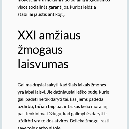
visos socialinės garantijos, kurios leidžia
stabiliai jaustis ant kojų.
XXI amžiaus
žmogaus
laisvumas
Galima drąsiai sakyti, kad šiais laikais žmonės
yra labai laisvi. Jie dažniausiai ieško būdų, kurie
gali padėti ne tik daryti tai, kas jiems padeda
uždirbti, tačiau taip pat ir ta, kas kelia moralinį
pasitenkinimą. Džiugu, kad galimybės daryti ir
uždirbti yra tokios atviros. Belieka žmogui rasti
save toje darbo nišoje.