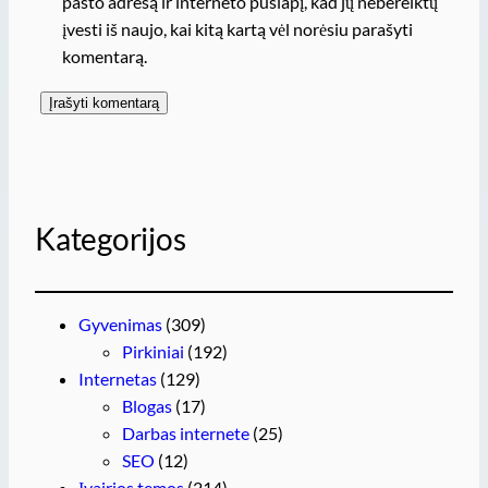
pašto adresą ir interneto puslapį, kad jų nebereiktų
įvesti iš naujo, kai kitą kartą vėl norėsiu parašyti
komentarą.
Kategorijos
Gyvenimas
(309)
Pirkiniai
(192)
Internetas
(129)
Blogas
(17)
Darbas internete
(25)
SEO
(12)
Įvairios temos
(214)