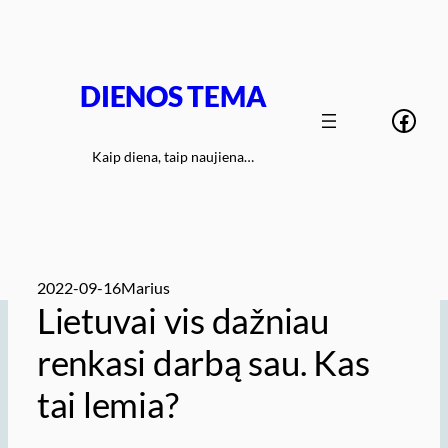
Eiti
prie
turinio
DIENOS TEMA
Face
Kaip diena, taip naujiena…
2022-09-16
Marius
Lietuvai vis dažniau
renkasi darbą sau. Kas
tai lemia?