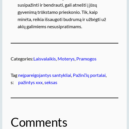
susipažinti ir bendrauti, gali atnešti į jūsų
gyvenimą trūkstamo prieskonio. Tik, kaip
minėta, reikia išsaugoti budrumą ir užbėgti už
akių galimiems nesusipratimams.
Categories:
Laisvalaikis
, 
Moterys
, 
Pramogos
Tag
neįpareigojantys santykliai
, 
Pažinčių portalai
, 
s:
pažintys xxx
, 
seksas
Comments