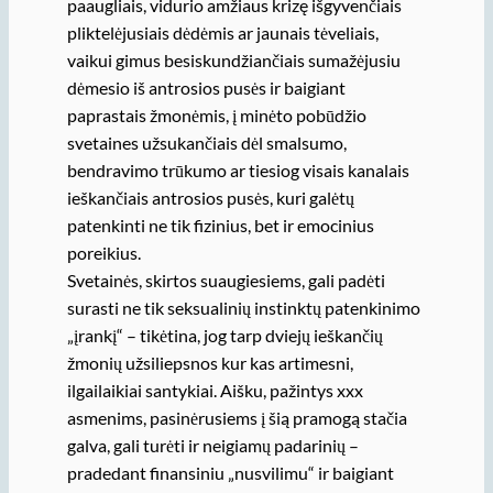
paaugliais, vidurio amžiaus krizę išgyvenčiais
pliktelėjusiais dėdėmis ar jaunais tėveliais,
vaikui gimus besiskundžiančiais sumažėjusiu
dėmesio iš antrosios pusės ir baigiant
paprastais žmonėmis, į minėto pobūdžio
svetaines užsukančiais dėl smalsumo,
bendravimo trūkumo ar tiesiog visais kanalais
ieškančiais antrosios pusės, kuri galėtų
patenkinti ne tik fizinius, bet ir emocinius
poreikius.
Svetainės, skirtos suaugiesiems, gali padėti
surasti ne tik seksualinių instinktų patenkinimo
„įrankį“ – tikėtina, jog tarp dviejų ieškančių
žmonių užsiliepsnos kur kas artimesni,
ilgailaikiai santykiai. Aišku, pažintys xxx
asmenims, pasinėrusiems į šią pramogą stačia
galva, gali turėti ir neigiamų padarinių –
pradedant finansiniu „nusvilimu“ ir baigiant