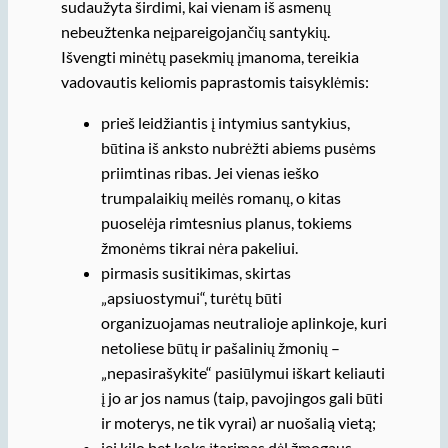
sudaužyta širdimi, kai vienam iš asmenų
nebeužtenka neįpareigojančių santykių.
Išvengti minėtų pasekmių įmanoma, tereikia
vadovautis keliomis paprastomis taisyklėmis:
prieš leidžiantis į intymius santykius,
būtina iš anksto nubrėžti abiems pusėms
priimtinas ribas. Jei vienas ieško
trumpalaikių meilės romanų, o kitas
puoselėja rimtesnius planus, tokiems
žmonėms tikrai nėra pakeliui.
pirmasis susitikimas, skirtas
„apsiuostymui“, turėtų būti
organizuojamas neutralioje aplinkoje, kuri
netoliese būtų ir pašalinių žmonių –
„nepasirašykite“ pasiūlymui iškart keliauti
į jo ar jos namus (taip, pavojingos gali būti
ir moterys, ne tik vyrai) ar nuošalią vietą;
jei kilo bet koks įtarimas dėl žmogaus