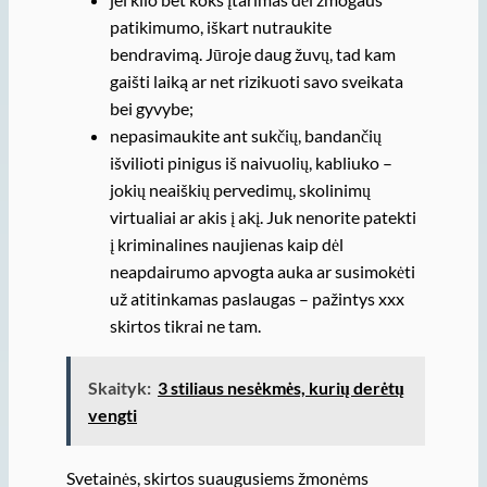
patikimumo, iškart nutraukite
bendravimą. Jūroje daug žuvų, tad kam
gaišti laiką ar net rizikuoti savo sveikata
bei gyvybe;
nepasimaukite ant sukčių, bandančių
išvilioti pinigus iš naivuolių, kabliuko –
jokių neaiškių pervedimų, skolinimų
virtualiai ar akis į akį. Juk nenorite patekti
į kriminalines naujienas kaip dėl
neapdairumo apvogta auka ar susimokėti
už atitinkamas paslaugas – pažintys xxx
skirtos tikrai ne tam.
Skaityk:
3 stiliaus nesėkmės, kurių derėtų
vengti
Svetainės, skirtos suaugusiems žmonėms