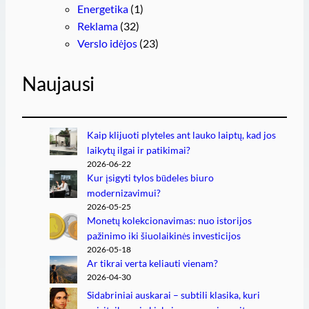
Energetika
(1)
Reklama
(32)
Verslo idėjos
(23)
Naujausi
Kaip klijuoti plyteles ant lauko laiptų, kad jos
laikytų ilgai ir patikimai?
2026-06-22
Kur įsigyti tylos būdeles biuro
modernizavimui?
2026-05-25
Monetų kolekcionavimas: nuo istorijos
pažinimo iki šiuolaikinės investicijos
2026-05-18
Ar tikrai verta keliauti vienam?
2026-04-30
Sidabriniai auskarai – subtili klasika, kuri