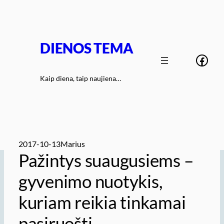
Eiti
prie
turinio
DIENOS TEMA
Face
Kaip diena, taip naujiena…
2017-10-13
Marius
Pažintys suaugusiems –
gyvenimo nuotykis,
kuriam reikia tinkamai
pasiruošti