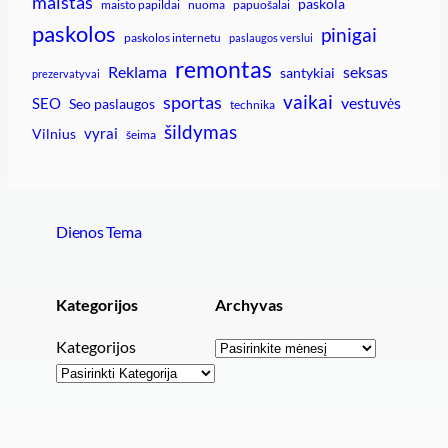
maistas
paskola
maisto papildai
nuoma
papuošalai
paskolos
pinigai
paskolos internetu
paslaugos verslui
remontas
Reklama
seksas
santykiai
prezervatyvai
vaikai
sportas
vestuvės
SEO
Seo paslaugos
technika
šildymas
vyrai
Vilnius
šeima
Dienos Tema
Kategorijos
Archyvas
Archyvai
Kategorijos