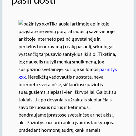
Tikriausiai artimoje aplinkoje
pažįstate ne vieną porą, atradusią save vienoje
ar kitoje interneto pažinčių svetainėje ir,
perkėlus bendravimą į realų pasaulį, sėkmingai
vystančią tarpusavio santykius iki šiol. Tikėtina,
jog daugelis nutyli menką smulkmeną, jog
susipažino svetainėje, kurioje siūlomos
pažintys
xxx
. Nereikėtų vadovautis nuostata, neva
interneto svetainėse, siūlančiose pažintis
suaugusiems, slepiasi vien iškrypėliai. Galbūt su
tokiais, tik po devyniais užraktais slepiančiais
savo tikruosius norus ir ketinimus,
bendraujame įprastose svetainėse ar net akis į
akį. Pažintys xxx pritraukia įvairius lankytojus:
pradedant hormonų audrų kankinamais