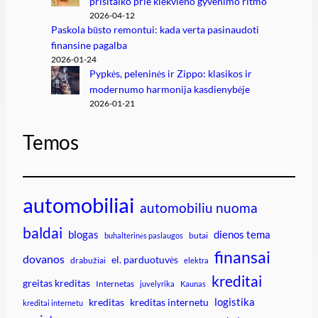
prisitaiko prie kiekvieno gyvenimo ritmo
2026-04-12
Paskola būsto remontui: kada verta pasinaudoti
finansine pagalba
2026-01-24
Pypkės, peleninės ir Zippo: klasikos ir
modernumo harmonija kasdienybėje
2026-01-21
Temos
automobiliai
automobiliu nuoma
baldai
blogas
dienos tema
butai
buhalterinės paslaugos
finansai
dovanos
el. parduotuvės
drabužiai
elektra
kreditai
greitas kreditas
Internetas
juvelyrika
Kaunas
logistika
kreditas
kreditas internetu
kreditai internetu