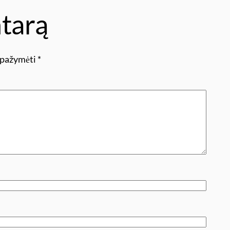
tarą
i pažymėti
*