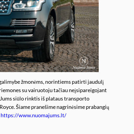
galimybe žmonėms, norintiems patirti jaudulį
riemones su vairuotoju tačiau neįsipareigojant
ums siūlo rinktis iš plataus transporto
s-Royce. Šiame pranešime nagrinėsime prabangių
.
https://www.nuomajums.lt/