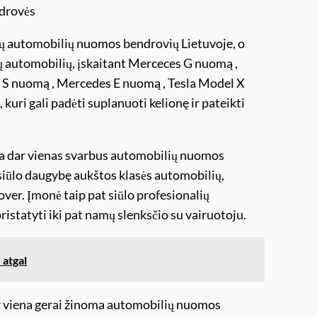
drovės
ų automobilių nuomos bendrovių Lietuvoje, o
ų automobilių, įskaitant Merceces G nuomą ,
 S nuomą , Mercedes E nuomą , Tesla Model X
kuri gali padėti suplanuoti kelionę ir pateikti
a dar vienas svarbus automobilių nuomos
 siūlo daugybę aukštos klasės automobilių,
ver. Įmonė taip pat siūlo profesionalių
ristatyti iki pat namų slenksčio su vairuotoju.
 atgal
r viena gerai žinoma automobilių nuomos