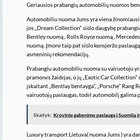
Geriausios prabangių automobilių nuomos ben
Automobiliu nuoma Jums yra viena žinomiausi
jos „Dream Collection” siūlo daugybę prabangi
Bentley nuomą , Rolls Royce nuomą , Mercedes
nuomą. Įmonė taip pat siūlo konsjeržo paslaugą, 
asmeninių rekomendacijų.
Prabangiu automobiliu nuoma su vairuotoju yr
pramonės žaidėjas, o jų „Exotic Car Collection”
įskaitant „Bentlay bentayga”, „Porsche” Rang Ro
vairuotojų paslaugas, todėl automobilį galima p
Skaityk:
Krovinių gabenimo paslauga į Suomiją ir
Luxury transport Lietuva( nuoma Jums ) yra da