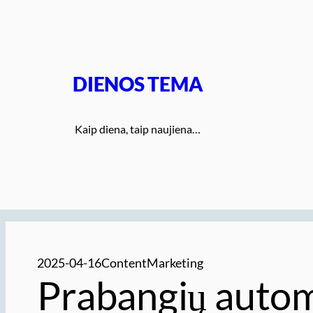
Eiti
prie
turinio
DIENOS TEMA
Kaip diena, taip naujiena…
2025-04-16
ContentMarketing
Prabangių autom