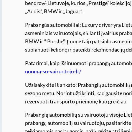
bendrovė Lietuvoje, kurios „Prestige” kolekcijo
„Audis”, BMW ir „Jaguar”.
Prabangūs automobiliai: Luxury driver yra Li
asmeniniais vairuotojais, siūlanti įvairius pra
BMW ir ” Porshe”. Įmonė taip pat siūlo asmenini
suplanuoti kelionę ir pateikti rekomendacijų dėl
Patarimai, kaip išsinuomoti prabangų automob
nuoma-su-vairuotoju-lt/
Užsisakykite iš anksto: Prabangių automobilių n
sezono metu. Norint užtikrinti, kad gausite nor
rezervuoti transporto priemonę kuo greičiau.
Prabangių automobilių su vairuotoju visoje Liet
prabangų automobilį su vairuotoju, pasitarkite 
teikiamomis paslaugomis, pažiūrekite atsiliep