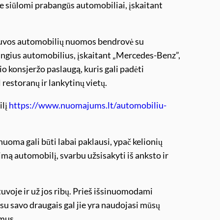
je siūlomi prabangūs automobiliai, įskaitant
etuvos automobilių nuomos bendrovė su
bangius automobilius, įskaitant „Mercedes-Benz”,
o konsjeržo paslaugą, kuris gali padėti
 restoranų ir lankytinų vietų.
ilį
https://www.nuomajums.lt/automobiliu-
uoma gali būti labai paklausi, ypač kelionių
imą automobilį, svarbu užsisakyti iš anksto ir
uvoje ir už jos ribų. Prieš išsinuomodami
su savo draugais gal jie yra naudojasi mūsų
imus.