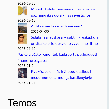
2026-05-25
Monetų kolekcionavimas: nuo istorijos
pažinimo iki šiuolaikinės investicijos
2026-05-18
Ar tikrai verta keliauti vienam?
2026-04-30
Sidabriniai auskarai – subtili klasika, kuri
prisitaiko prie kiekvieno gyvenimo ritmo
2026-04-12
Paskola būsto remontui: kada verta pasinaudoti
finansine pagalba
2026-01-24
Pypkės, peleninės ir Zippo: klasikos ir
modernumo harmonija kasdienybėje
2026-01-21
Temos