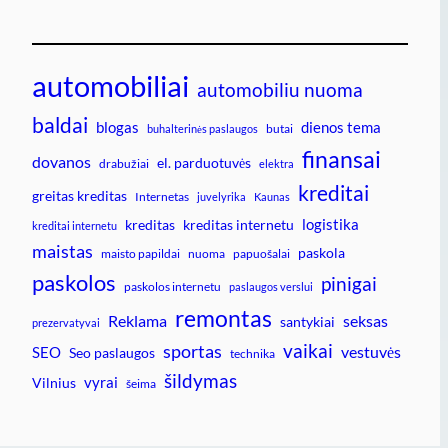
automobiliai
automobiliu nuoma
baldai
blogas
dienos tema
butai
buhalterinės paslaugos
finansai
dovanos
el. parduotuvės
drabužiai
elektra
kreditai
greitas kreditas
Internetas
juvelyrika
Kaunas
logistika
kreditas
kreditas internetu
kreditai internetu
maistas
paskola
maisto papildai
nuoma
papuošalai
paskolos
pinigai
paskolos internetu
paslaugos verslui
remontas
Reklama
seksas
santykiai
prezervatyvai
vaikai
sportas
vestuvės
SEO
Seo paslaugos
technika
šildymas
vyrai
Vilnius
šeima