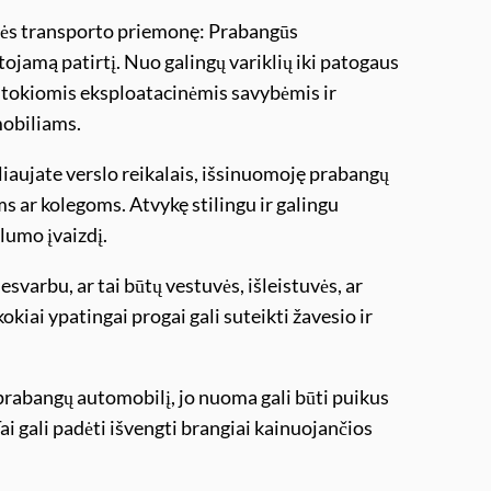
asės transporto priemonę: Prabangūs
tojamą patirtį. Nuo galingų variklių iki patogaus
 tokiomis eksploatacinėmis savybėmis ir
mobiliams.
liaujate verslo reikalais, išsinuomoję prabangų
s ar kolegoms. Atvykę stilingu ir galingu
lumo įvaizdį.
varbu, ar tai būtų vestuvės, išleistuvės, ar
kiai ypatingai progai gali suteikti žavesio ir
i prabangų automobilį, jo nuoma gali būti puikus
. Tai gali padėti išvengti brangiai kainuojančios