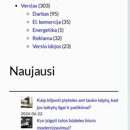
Verslas
(303)
Darbas
(95)
El. komercija
(35)
Energetika
(1)
Reklama
(32)
Verslo idėjos
(23)
Naujausi
Kaip klijuoti plyteles ant lauko laiptų, kad
jos laikytų ilgai ir patikimai?
2026-06-22
Kur įsigyti tylos būdeles biuro
modernizavimui?