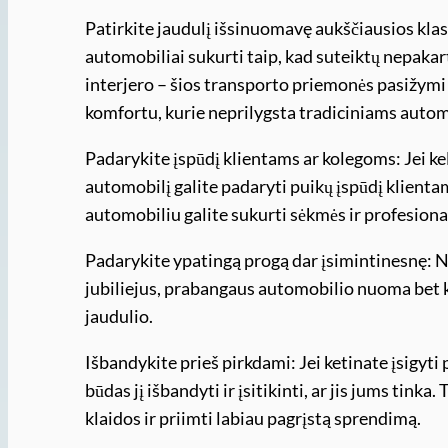
Patirkite jaudulį išsinuomavę aukščiausios kl
automobiliai sukurti taip, kad suteiktų nepakar
interjero – šios transporto priemonės pasižymi
komfortu, kurie neprilygsta tradiciniams auto
Padarykite įspūdį klientams ar kolegoms: Jei ke
automobilį galite padaryti puikų įspūdį klientam
automobiliu galite sukurti sėkmės ir profesiona
Padarykite ypatingą progą dar įsimintinesnę: Nes
jubiliejus, prabangaus automobilio nuoma bet ko
jaudulio.
Išbandykite prieš pirkdami: Jei ketinate įsigyt
būdas jį išbandyti ir įsitikinti, ar jis jums tinka
klaidos ir priimti labiau pagrįstą sprendimą.