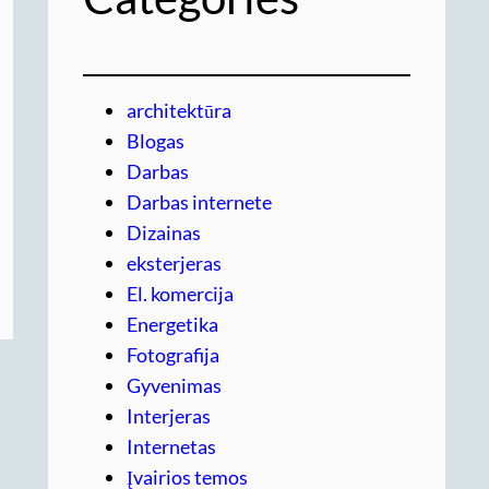
architektūra
Blogas
Darbas
Darbas internete
Dizainas
eksterjeras
El. komercija
Energetika
Fotografija
Gyvenimas
Interjeras
Internetas
Įvairios temos