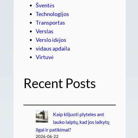
Šventės
Technologijos
Transportas
Verslas
Verslo idėjos
vidaus apdaila
Virtuvė
Recent Posts
Kaip klijuoti plyteles ant
lauko laiptų, kad jos laikytų
ilgai ir patikimai?
2026-06-22