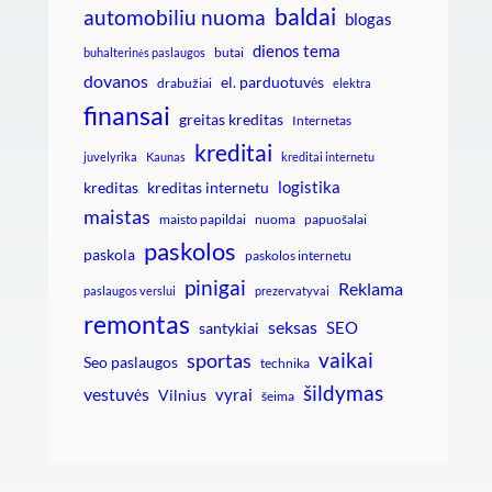
baldai
automobiliu nuoma
blogas
dienos tema
butai
buhalterinės paslaugos
dovanos
el. parduotuvės
drabužiai
elektra
finansai
greitas kreditas
Internetas
kreditai
juvelyrika
Kaunas
kreditai internetu
logistika
kreditas
kreditas internetu
maistas
maisto papildai
nuoma
papuošalai
paskolos
paskola
paskolos internetu
pinigai
Reklama
paslaugos verslui
prezervatyvai
remontas
seksas
SEO
santykiai
vaikai
sportas
Seo paslaugos
technika
šildymas
vestuvės
vyrai
Vilnius
šeima