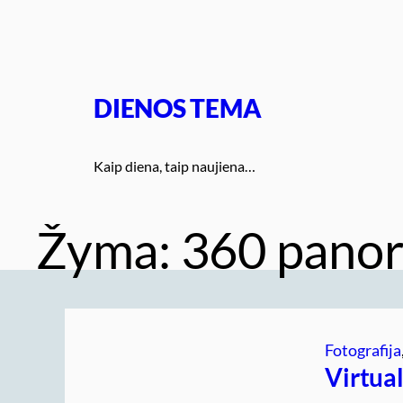
Eiti
prie
turinio
DIENOS TEMA
Kaip diena, taip naujiena…
Žyma:
360 pano
Fotografija
Virtua