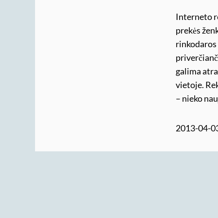
Interneto r
prekės ženk
rinkodaros 
priverčianč
galima atra
vietoje. Re
– nieko na
2013-04-0