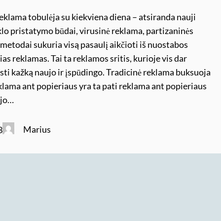
eklama tobulėja su kiekviena diena – atsiranda nauji
lo pristatymo būdai, virusinė reklama, partizaninės
metodai sukuria visą pasaulį aikčioti iš nuostabos
ias reklamas. Tai ta reklamos sritis, kurioje vis dar
sti kažką naujo ir įspūdingo. Tradicinė reklama buksuoja
klama ant popieriaus yra ta pati reklama ant popieriaus
ujo…
Marius
3