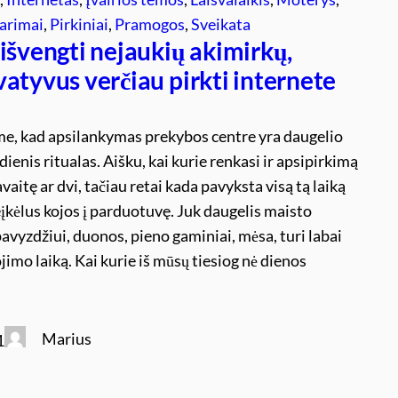
arimai
, 
Pirkiniai
, 
Pramogos
, 
Sveikata
išvengti nejaukių akimirkų,
atyvus verčiau pirkti internete
me, kad apsilankymas prekybos centre yra daugelio
ienis ritualas. Aišku, kai kurie renkasi ir apsipirkimą
vaitę ar dvi, tačiau retai kada pavyksta visą tą laiką
įkėlus kojos į parduotuvę. Juk daugelis maisto
avyzdžiui, duonos, pieno gaminiai, mėsa, turi labai
ojimo laiką. Kai kurie iš mūsų tiesiog nė dienos
Marius
1