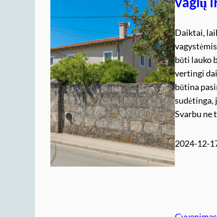
vagių i
Daiktai, la
vagystėmis,
būti lauko b
vertingi da
būtina pasi
sudėtinga, j
Svarbu ne 
2024-12-1
Gyvenima