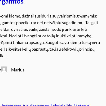
r gamtos
ikomi kieme, dažnai susiduria su įvairiomis grėsmėmis:
 gamtos poveikiu ar net netyčiniu sugadinimu. Tai gali
aldai, dviračiai, vaikų žaislai, sodo įrankiai ar kiti
iktai. Norint išvengti nuostolių ir užtikrinti ramybę,
rūpinti tinkama apsauga. Saugoti savo kiemo turtą nėra
ei laikysitės kelių paprastų, tačiau efektyvių principų.
tik…
Marius
7
s
, 
Internetas
, 
Įvairios temos
, 
Laisvalaikis
, 
Moterys
, 