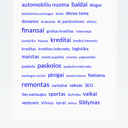
baldai
automobiliu nuoma
blogas
dienos tema
butai
buhalterinės paslaugos
dovanos
el. parduotuvės
drabužiai
elektra
finansai
greitas kreditas
Internetas
kreditai
juvelyrika
Kaunas
kreditai internetu
logistika
kreditas
kreditas internetu
maistas
maisto papildai
nuoma
papuošalai
paskolos
paskola
paskolos internetu
pinigai
Reklama
paslaugos verslui
prezervatyvai
remontas
seksas
SEO
santykiai
vaikai
sportas
Seo paslaugos
technika
šildymas
vestuvės
vyrai
Vilnius
šeima