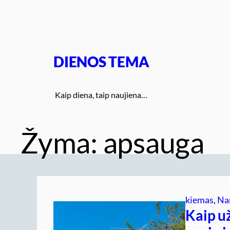
Eiti
prie
turinio
DIENOS TEMA
Kaip diena, taip naujiena…
Žyma:
apsauga
kiemas
, 
Na
Kaip u