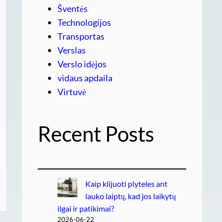
Šventės
Technologijos
Transportas
Verslas
Verslo idėjos
vidaus apdaila
Virtuvė
Recent Posts
Kaip klijuoti plyteles ant
lauko laiptų, kad jos laikytų
ilgai ir patikimai?
2026-06-22