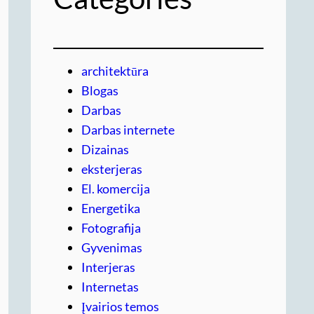
architektūra
Blogas
Darbas
Darbas internete
Dizainas
eksterjeras
El. komercija
Energetika
Fotografija
Gyvenimas
Interjeras
Internetas
Įvairios temos