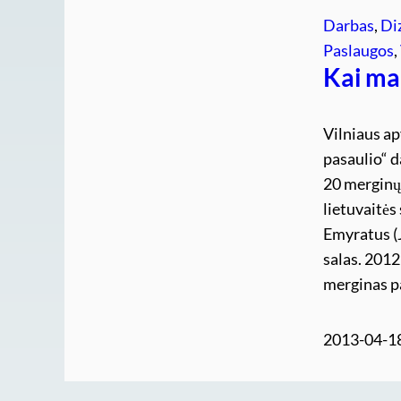
Darbas
, 
Di
Paslaugos
, 
Kai ma
Vilniaus a
pasaulio“ d
20 merginų
lietuvaitės
Emyratus (J
salas. 2012
merginas p
2013-04-1