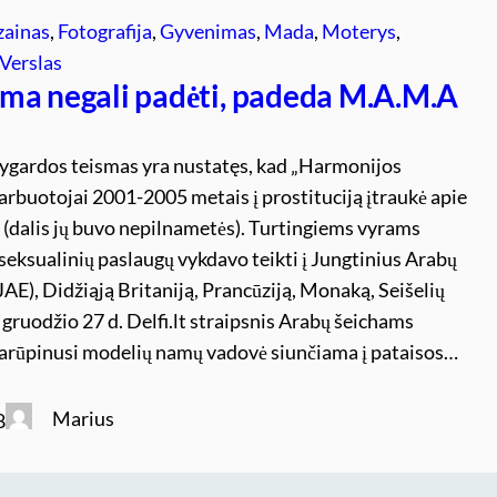
zainas
, 
Fotografija
, 
Gyvenimas
, 
Mada
, 
Moterys
, 
Verslas
ma negali padėti, padeda M.A.M.A
pygardos teismas yra nustatęs, kad „Harmonijos
arbuotojai 2001-2005 metais į prostituciją įtraukė apie
 (dalis jų buvo nepilnametės). Turtingiems vyrams
 seksualinių paslaugų vykdavo teikti į Jungtinius Arabų
AE), Didžiąją Britaniją, Prancūziją, Monaką, Seišelių
 gruodžio 27 d. Delfi.lt straipsnis Arabų šeichams
arūpinusi modelių namų vadovė siunčiama į pataisos…
Marius
8