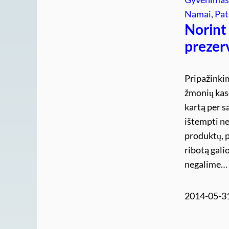
Namai
, 
Pat
Norint 
prezerv
Pripažinki
žmonių kasd
kartą per sa
ištempti ne
produktų, p
ribotą gali
negalime…
2014-05-3