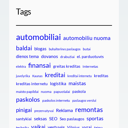
Tags
automobiliai
automobiliu nuoma
baldai
blogas
butai
buhalterinės paslaugos
dovanos
dienos tema
el. parduotuvės
drabužiai
finansai
greitas kreditas
Internetas
elektra
kreditai
kreditas
juvelyrika
Kaunas
kreditai internetu
maistas
logistika
kreditas internetu
paskola
maisto papildai
nuoma
papuošalai
paskolos
paskolos internetu
paslaugos verslui
remontas
pinigai
Reklama
prezervatyvai
sportas
seksas
SEO
santykiai
Seo paslaugos
vaikai
vestuvės
vyrai
Vilnius
technika
šeima