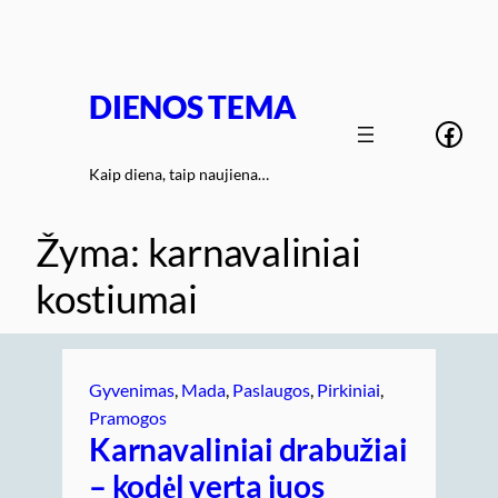
Eiti
prie
turinio
DIENOS TEMA
Face
Kaip diena, taip naujiena…
Žyma:
karnavaliniai
kostiumai
Gyvenimas
, 
Mada
, 
Paslaugos
, 
Pirkiniai
, 
Pramogos
Karnavaliniai drabužiai
– kodėl verta juos