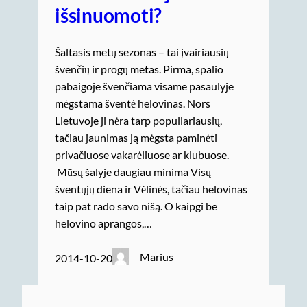
išsinuomoti?
Šaltasis metų sezonas – tai įvairiausių
švenčių ir progų metas. Pirma, spalio
pabaigoje švenčiama visame pasaulyje
mėgstama šventė helovinas. Nors
Lietuvoje ji nėra tarp populiariausių,
tačiau jaunimas ją mėgsta paminėti
privačiuose vakarėliuose ar klubuose.
Mūsų šalyje daugiau minima Visų
šventųjų diena ir Vėlinės, tačiau helovinas
taip pat rado savo nišą. O kaipgi be
helovino aprangos,…
Marius
2014-10-20