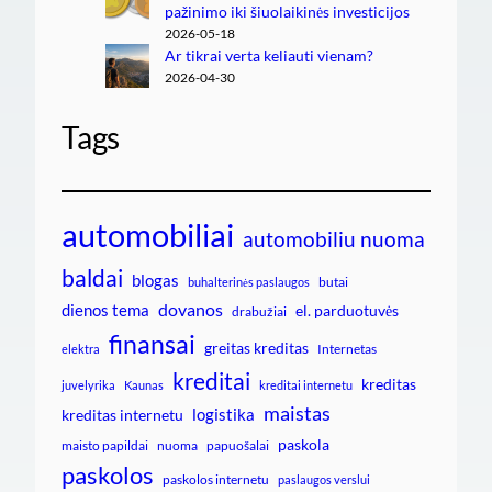
pažinimo iki šiuolaikinės investicijos
2026-05-18
Ar tikrai verta keliauti vienam?
2026-04-30
Tags
automobiliai
automobiliu nuoma
baldai
blogas
butai
buhalterinės paslaugos
dovanos
dienos tema
el. parduotuvės
drabužiai
finansai
greitas kreditas
Internetas
elektra
kreditai
kreditas
juvelyrika
Kaunas
kreditai internetu
maistas
logistika
kreditas internetu
paskola
maisto papildai
nuoma
papuošalai
paskolos
paskolos internetu
paslaugos verslui