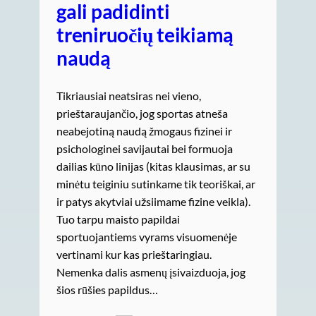
gali padidinti
treniruočių teikiamą
naudą
Tikriausiai neatsiras nei vieno,
prieštaraujančio, jog sportas atneša
neabejotiną naudą žmogaus fizinei ir
psichologinei savijautai bei formuoja
dailias kūno linijas (kitas klausimas, ar su
minėtu teiginiu sutinkame tik teoriškai, ar
ir patys akytviai užsiimame fizine veikla).
Tuo tarpu maisto papildai
sportuojantiems vyrams visuomenėje
vertinami kur kas prieštaringiau.
Nemenka dalis asmenų įsivaizduoja, jog
šios rūšies papildus…