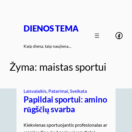
Eiti
prie
turinio
DIENOS TEMA
Face
Kaip diena, taip naujiena…
Žyma:
maistas sportui
Laisvalaikis
, 
Patarimai
, 
Sveikata
Papildai sportui: amino
rūgščių svarba
Kiekvienas sportuojantis profesionalas ar