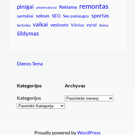
remontas
pinigai
Reklama
prezervatyvai
sportas
seksas
SEO
santykiai
Seo paslaugos
vaikai
vestuvės
vyrai
Vilnius
technika
šeima
šildymas
Dienos Tema
Kategorijos
Archyvas
Archyvai
Kategorijos
Proudly powered by
WordPress