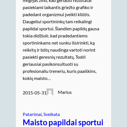
mėgėjas žino, kad geriausi rezultatai
pasiekiami laikantis griežto grafiko ir
padedant organizmui įveikti kliūtis.
Daugeliui sportininkų tam reikalingi
papildai sportui. Šiandien papildų gausa
tokia didžiulė, kad pradedantiems
sportininkams net sunku išsirinkti, ką
reikėtų ir būtų naudinga vartoti norint
pasiekti geresnių rezultatų. Todėl
geriausiai pasikonsultuoti su
profesionaliu treneriu, kuris paaiškins,
kokių maisto…
Marius
2015-05-31
Patarimai
, 
Sveikata
Maisto papildai sportui