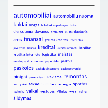
automobiliai
automobiliu nuoma
baldai
blogas
butai
buhalterinės paslaugos
dovanos
dienos tema
el. parduotuvės
drabužiai
finansai
greitas kreditas
Internetas
elektra
kreditai
kreditas
juvelyrika
Kaunas
kreditai internetu
maistas
logistika
kreditas internetu
paskola
maisto papildai
nuoma
papuošalai
paskolos
paskolos internetu
paslaugos verslui
remontas
pinigai
Reklama
prezervatyvai
sportas
seksas
SEO
santykiai
Seo paslaugos
vaikai
vestuvės
vyrai
Vilnius
technika
šeima
šildymas