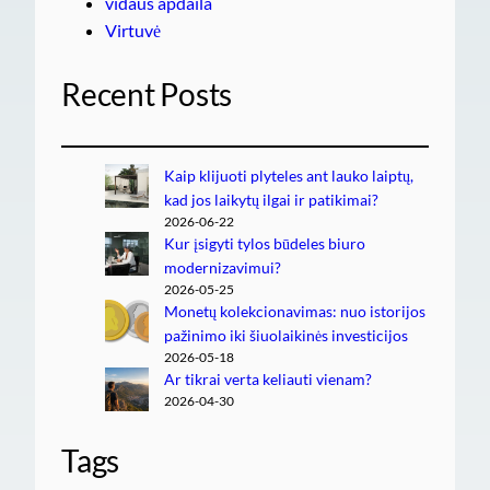
vidaus apdaila
Virtuvė
Recent Posts
Kaip klijuoti plyteles ant lauko laiptų,
kad jos laikytų ilgai ir patikimai?
2026-06-22
Kur įsigyti tylos būdeles biuro
modernizavimui?
2026-05-25
Monetų kolekcionavimas: nuo istorijos
pažinimo iki šiuolaikinės investicijos
2026-05-18
Ar tikrai verta keliauti vienam?
2026-04-30
Tags