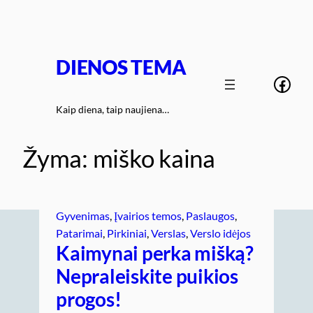
Eiti
prie
turinio
DIENOS TEMA
Face
Kaip diena, taip naujiena…
Žyma:
miško kaina
Gyvenimas
, 
Įvairios temos
, 
Paslaugos
, 
Patarimai
, 
Pirkiniai
, 
Verslas
, 
Verslo idėjos
Kaimynai perka mišką?
Nepraleiskite puikios
progos!