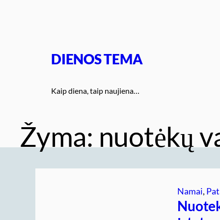
Eiti
prie
turinio
DIENOS TEMA
Kaip diena, taip naujiena…
Žyma:
nuotėkų va
Namai
, 
Pat
Nuotekų