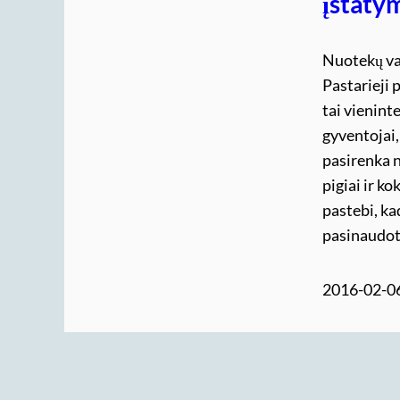
įstaty
Nuotekų val
Pastarieji 
tai vienint
gyventojai
pasirenka n
pigiai ir k
pastebi, ka
pasinaudot
2016-02-0