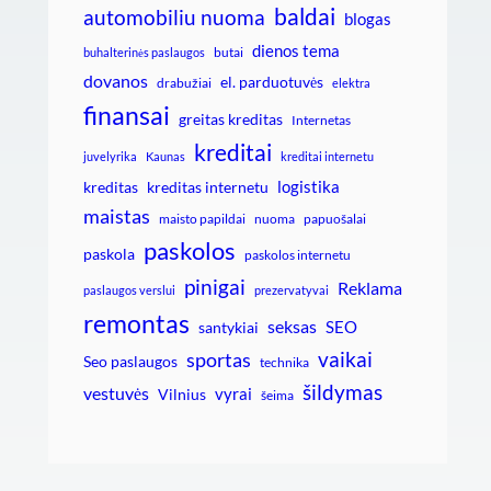
baldai
automobiliu nuoma
blogas
dienos tema
butai
buhalterinės paslaugos
dovanos
el. parduotuvės
drabužiai
elektra
finansai
greitas kreditas
Internetas
kreditai
juvelyrika
Kaunas
kreditai internetu
logistika
kreditas
kreditas internetu
maistas
maisto papildai
nuoma
papuošalai
paskolos
paskola
paskolos internetu
pinigai
Reklama
paslaugos verslui
prezervatyvai
remontas
seksas
SEO
santykiai
vaikai
sportas
Seo paslaugos
technika
šildymas
vestuvės
vyrai
Vilnius
šeima