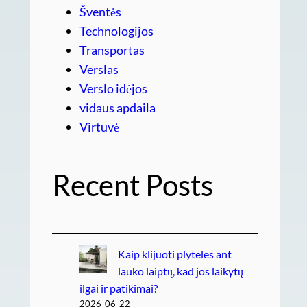
Šventės
Technologijos
Transportas
Verslas
Verslo idėjos
vidaus apdaila
Virtuvė
Recent Posts
Kaip klijuoti plyteles ant
lauko laiptų, kad jos laikytų
ilgai ir patikimai?
2026-06-22