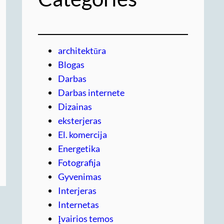
architektūra
Blogas
Darbas
Darbas internete
Dizainas
eksterjeras
El. komercija
Energetika
Fotografija
Gyvenimas
Interjeras
Internetas
Įvairios temos