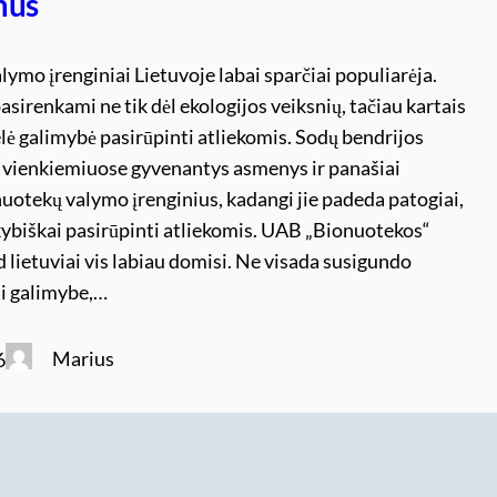
mus
ymo įrenginiai Lietuvoje labai sparčiai populiarėja.
pasirenkami ne tik dėl ekologijos veiksnių, tačiau kartais
elė galimybė pasirūpinti atliekomis. Sodų bendrijos
, vienkiemiuose gyvenantys asmenys ir panašiai
uotekų valymo įrenginius, kadangi jie padeda patogiai,
okybiškai pasirūpinti atliekomis. UAB „Bionuotekos“
d lietuviai vis labiau domisi. Ne visada susigundo
i galimybe,…
Marius
6