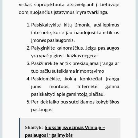
viskas suprojektuota atsižvelgiant į Lietuvoje
dominuojančius įstatymus ir yra tvarkinga.
Pasiskaitykite kitų žmonių atsiliepimus
internete, kurie jau naudojosi tam tikros
įmonės paslaugomis.
Palyginkite kainoraščius. Jeigu paslaugos
yra ypač pigios – kažkas negerai.
Pasižiūrėkite ar tik prekiaujama įranga ar
tuo pačiu suteikiama ir montavimo
Pasidomėkite, kokią konkrečiai įrangą
jums montuos. Internete galima
pasiskaityti apie gamintoją plačiau.
Per kiek laiko bus suteikiamos kokybiškos
paslaugos.
Skaityk:
Šiukšlių išvežimas Vilniuje –
paslaugos ir galimybės