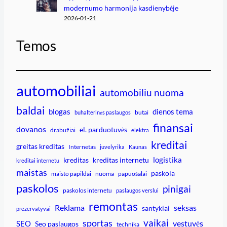
modernumo harmonija kasdienybėje
2026-01-21
Temos
automobiliai
automobiliu nuoma
baldai
blogas
dienos tema
butai
buhalterinės paslaugos
finansai
dovanos
el. parduotuvės
drabužiai
elektra
kreditai
greitas kreditas
Internetas
juvelyrika
Kaunas
logistika
kreditas
kreditas internetu
kreditai internetu
maistas
paskola
maisto papildai
nuoma
papuošalai
paskolos
pinigai
paskolos internetu
paslaugos verslui
remontas
Reklama
seksas
santykiai
prezervatyvai
vaikai
sportas
vestuvės
SEO
Seo paslaugos
technika