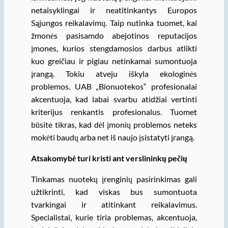
netaisyklingai ir neatitinkantys Europos
Sąjungos reikalavimų. Taip nutinka tuomet, kai
žmonės pasisamdo abejotinos reputacijos
įmones, kurios stengdamosios darbus atlikti
kuo greičiau ir pigiau netinkamai sumontuoja
įrangą. Tokiu atveju iškyla ekologinės
problemos. UAB „Bionuotekos“ profesionalai
akcentuoja, kad labai svarbu atidžiai vertinti
kriterijus renkantis profesionalus. Tuomet
būsite tikras, kad dėl įmonių problemos neteks
mokėti baudų arba net iš naujo įsistatyti įrangą.
Atsakomybė turi kristi ant verslininkų pečių
Tinkamas nuotekų įrenginių pasirinkimas gali
užtikrinti, kad viskas bus sumontuota
tvarkingai ir atitinkant reikalavimus.
Specialistai, kurie tiria problemas, akcentuoja,