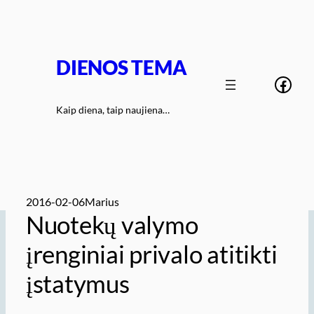
Eiti
prie
turinio
DIENOS TEMA
Face
Kaip diena, taip naujiena…
2016-02-06
Marius
Nuotekų valymo
įrenginiai privalo atitikti
įstatymus