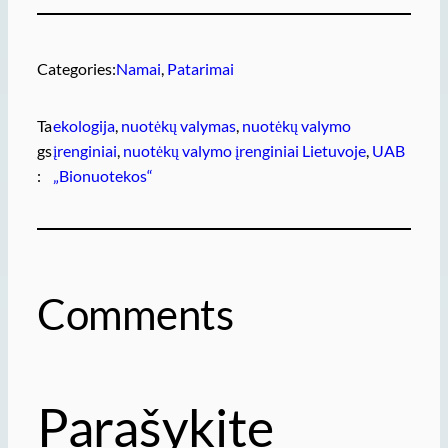
Categories:
Namai
, 
Patarimai
Ta
ekologija
, 
nuotėkų valymas
, 
nuotėkų valymo
gs
įrenginiai
, 
nuotėkų valymo įrenginiai Lietuvoje
, 
UAB
:
„Bionuotekos“
Comments
Parašykite