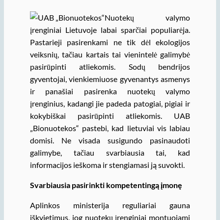
Nuotekų valymo
įrenginiai Lietuvoje labai sparčiai populiarėja.
Pastarieji pasirenkami ne tik dėl ekologijos
veiksnių, tačiau kartais tai vienintelė galimybė
pasirūpinti atliekomis. Sodų bendrijos
gyventojai, vienkiemiuose gyvenantys asmenys
ir panašiai pasirenka nuotekų valymo
įrenginius, kadangi jie padeda patogiai, pigiai ir
kokybiškai pasirūpinti atliekomis. UAB
„Bionuotekos“ pastebi, kad lietuviai vis labiau
domisi. Ne visada susigundo pasinaudoti
galimybe, tačiau svarbiausia tai, kad
informacijos ieškoma ir stengiamasi ją suvokti.
Svarbiausia pasirinkti kompetentingą įmonę
Aplinkos ministerija reguliariai gauna
iškvietimus, jog nuotekų įrenginiai montuojami