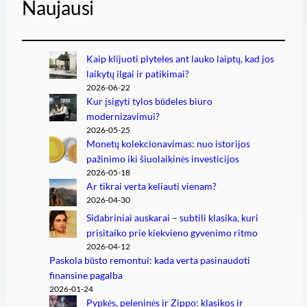
Naujausi
Kaip klijuoti plyteles ant lauko laiptų, kad jos
laikytų ilgai ir patikimai?
2026-06-22
Kur įsigyti tylos būdeles biuro
modernizavimui?
2026-05-25
Monetų kolekcionavimas: nuo istorijos
pažinimo iki šiuolaikinės investicijos
2026-05-18
Ar tikrai verta keliauti vienam?
2026-04-30
Sidabriniai auskarai – subtili klasika, kuri
prisitaiko prie kiekvieno gyvenimo ritmo
2026-04-12
Paskola būsto remontui: kada verta pasinaudoti
finansine pagalba
2026-01-24
Pypkės, peleninės ir Zippo: klasikos ir