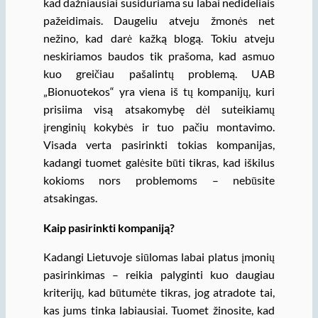
kad dažniausiai susiduriama su labai nedideliais
pažeidimais. Daugeliu atveju žmonės net
nežino, kad darė kažką blogą. Tokiu atveju
neskiriamos baudos tik prašoma, kad asmuo
kuo greičiau pašalintų problemą. UAB
„Bionuotekos“ yra viena iš tų kompanijų, kuri
prisiima visą atsakomybę dėl suteikiamų
įrenginių kokybės ir tuo pačiu montavimo.
Visada verta pasirinkti tokias kompanijas,
kadangi tuomet galėsite būti tikras, kad iškilus
kokioms nors problemoms – nebūsite
atsakingas.
Kaip pasirinkti kompaniją?
Kadangi Lietuvoje siūlomas labai platus įmonių
pasirinkimas – reikia palyginti kuo daugiau
kriterijų, kad būtumėte tikras, jog atradote tai,
kas jums tinka labiausiai. Tuomet žinosite, kad