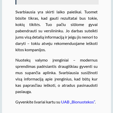
Svarbiausia yra skirti laiko paieškai. Tuomet
būsite tikras, kad gauti rezultatai bus tokie,
kokių tikitės. Tuo pačiu siūlome gyvai
pabendrauti su verslininku. Jo darbas suteikti
jums visą detalią informaciją ir jeigu jis nenori to
daryti – tokiu atveju rekomenduojame ieškoti
kitos kompanijos.
Nuotekų valymo įrenginiai – modernus
sprendimas padėsiantis draugiškiau gyventi su
mus supančia aplinka. Svarbiausia susižinoti
visą informaciją apie įrenginius, kad būtų kur
kas paprasčiau ieškoti, o atradus pasinaudoti
paslauga.
Gyvenkite švariai kartu su
UAB „Bionuotekos“
.