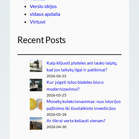
Verslo idėjos
vidaus apdaila
Virtuvė
Recent Posts
Kaip klijuoti plyteles ant lauko laiptų,
kad jos laikytų ilgai ir patikimai?
2026-06-22
Kur įsigyti tylos būdeles biuro
modernizavimui?
2026-05-25
Monetų kolekcionavimas: nuo istorijos
pažinimo iki šiuolaikinės investicijos
2026-05-18
Ar tikrai verta keliauti vienam?
2026-04-30