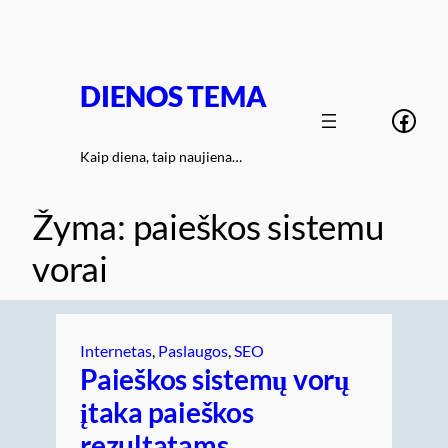
Eiti
prie
turinio
DIENOS TEMA
Face
Kaip diena, taip naujiena…
Žyma:
paieškos sistemu
vorai
Internetas
, 
Paslaugos
, 
SEO
Paieškos sistemų vorų
įtaka paieškos
rezultatams