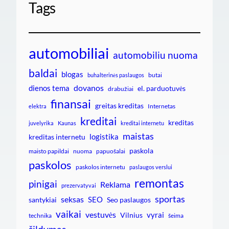
Tags
automobiliai
automobiliu nuoma
baldai
blogas
butai
buhalterinės paslaugos
dovanos
dienos tema
el. parduotuvės
drabužiai
finansai
greitas kreditas
Internetas
elektra
kreditai
kreditas
juvelyrika
Kaunas
kreditai internetu
maistas
logistika
kreditas internetu
paskola
maisto papildai
nuoma
papuošalai
paskolos
paskolos internetu
paslaugos verslui
remontas
pinigai
Reklama
prezervatyvai
sportas
seksas
SEO
santykiai
Seo paslaugos
vaikai
vestuvės
vyrai
Vilnius
technika
šeima