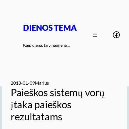
Eiti
prie
turinio
DIENOS TEMA
Face
Kaip diena, taip naujiena…
2013-01-09
Marius
Paieškos sistemų vorų
įtaka paieškos
rezultatams