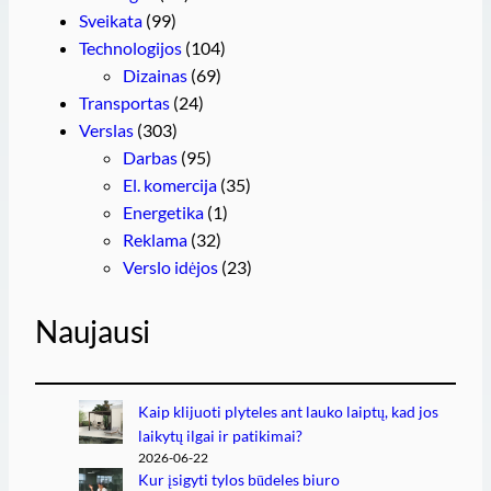
Sveikata
(99)
Technologijos
(104)
Dizainas
(69)
Transportas
(24)
Verslas
(303)
Darbas
(95)
El. komercija
(35)
Energetika
(1)
Reklama
(32)
Verslo idėjos
(23)
Naujausi
Kaip klijuoti plyteles ant lauko laiptų, kad jos
laikytų ilgai ir patikimai?
2026-06-22
Kur įsigyti tylos būdeles biuro