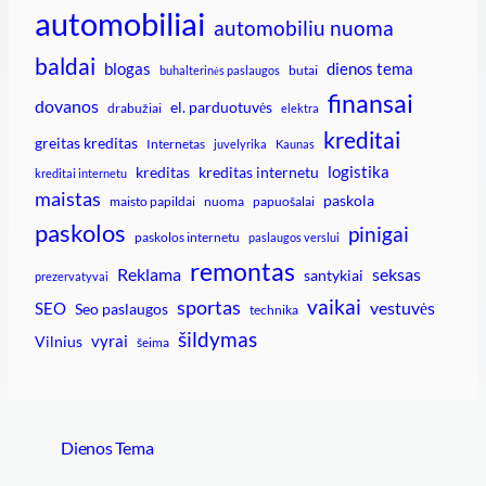
automobiliai
automobiliu nuoma
baldai
blogas
dienos tema
butai
buhalterinės paslaugos
finansai
dovanos
el. parduotuvės
drabužiai
elektra
kreditai
greitas kreditas
Internetas
juvelyrika
Kaunas
logistika
kreditas
kreditas internetu
kreditai internetu
maistas
paskola
maisto papildai
nuoma
papuošalai
paskolos
pinigai
paskolos internetu
paslaugos verslui
remontas
Reklama
seksas
santykiai
prezervatyvai
vaikai
sportas
vestuvės
SEO
Seo paslaugos
technika
šildymas
vyrai
Vilnius
šeima
Dienos Tema