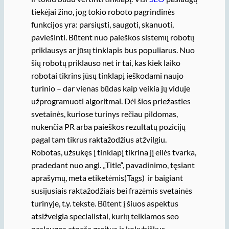
tiekėjai žino, jog tokio roboto pagrindinės
funkcijos yra: parsiųsti, saugoti, skanuoti,
paviešinti. Būtent nuo paieškos sistemų robotų
priklausys ar jūsų tinklapis bus populiarus. Nuo
šių robotų priklauso net ir tai, kas kiek laiko
robotai tikrins jūsų tinklapį ieškodami naujo
turinio – dar vienas būdas kaip veikia jų viduje
užprogramuoti algoritmai. Dėl šios priežasties
svetainės, kuriose turinys rečiau pildomas,
nukenčia PR arba paieškos rezultatų pozicijų
pagal tam tikrus raktažodžius atžvilgiu.
Robotas, užsukęs į tinklapį tikrina jį eilės tvarka,
pradedant nuo angl. „Title“, pavadinimo, tęsiant
aprašymų, meta etiketėmis(Tags) ir baigiant
susijusiais raktažodžiais bei frazėmis svetainės
turinyje, t.y. tekste. Būtent į šiuos aspektus
atsižvelgia specialistai, kurių teikiamos seo
paslaugos atneša greitus ir kokybiškus