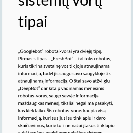
tipai
„Googlebot“ robotai-vorai yra dviejų tipų.
Pirmasis tipas – „FreshBot“ – tai toks robotas,
kuris tikrina svetainę vos tik joje atnaujinama
informacija, todėl jis saugo savo saugykloje tik
atnaujinamą informaciją. O štai savo atžvilgiu
„DeepBot“ dar kitaip vadinamas mėnesinis
robotas-voras, saugo savyje informaciją
maždaug kas mėnesį, tiksliai negalima pasakyti,
kas kiek laiko. Šis robotas-voras kaupia visą
informaciją, kuri susijusi su tinklapiu ir daro
skaičiavimus, kurie turi nemažai įtakos tinklapio
aukštesnėms pozicijoms paieškos sistemų