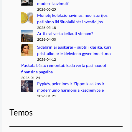
modernizavimui?
2026-05-25
Monetų kolekcionavimas: nuo istorijos
pažinimo iki šiuolaikinės investicijos
2026-05-18
Ar tikrai verta keliauti vienam?
2026-04-30
Sidabriniai auskarai – subtili klasika, kuri
prisitaiko prie kiekvieno gyvenimo ritmo
2026-04-12
Paskola būsto remontui: kada verta pasinaudoti
finansine pagalba
2026-01-24
Pypkės, peleninės ir Zippo: klasikos ir
modernumo harmonija kasdienybėje
2026-01-21
Temos