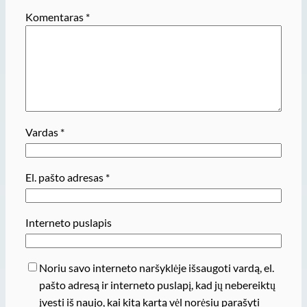
Komentaras
*
Vardas
*
El. pašto adresas
*
Interneto puslapis
Noriu savo interneto naršyklėje išsaugoti vardą, el.
pašto adresą ir interneto puslapį, kad jų nebereiktų
įvesti iš naujo, kai kitą kartą vėl norėsiu parašyti