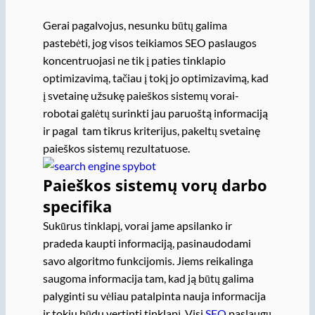
Gerai pagalvojus, nesunku būtų galima
pastebėti, jog visos teikiamos SEO paslaugos
koncentruojasi ne tik į paties tinklapio
optimizavimą, tačiau į tokį jo optimizavimą, kad
į svetainę užsukę paieškos sistemų vorai-
robotai galėtų surinkti jau paruoštą informaciją
ir pagal tam tikrus kriterijus, pakeltų svetainę
paieškos sistemų rezultatuose.
Paieškos sistemų vorų darbo
specifika
Sukūrus tinklapį, vorai jame apsilanko ir
pradeda kaupti informaciją, pasinaudodami
savo algoritmo funkcijomis. Jiems reikalinga
saugoma informacija tam, kad ją būtų galima
palyginti su vėliau patalpinta nauja informacija
ir tokiu būdu vertinti tinklapį. Visi
SEO
paslaugų