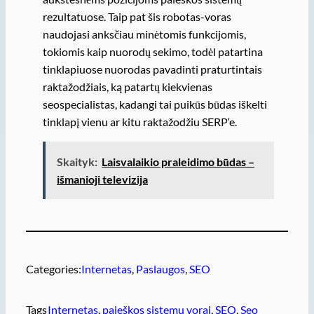
rezultatuose. Taip pat šis robotas-voras
naudojasi anksčiau minėtomis funkcijomis,
tokiomis kaip nuorodų sekimo, todėl patartina
tinklapiuose nuorodas pavadinti praturtintais
raktažodžiais, ką patartų kiekvienas
seospecialistas, kadangi tai puikūs būdas iškelti
tinklapį vienu ar kitu raktažodžiu SERP‘e.
Skaityk:
Laisvalaikio praleidimo būdas –
išmanioji televizija
Categories:
Internetas
, 
Paslaugos
, 
SEO
Tags
Internetas
, 
paieškos sistemu vorai
, 
SEO
, 
Seo