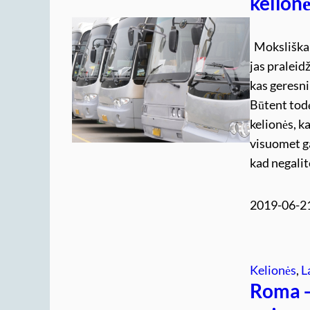
kelion
Moksliškai 
jas praleid
kas geresni
Būtent todė
kelionės, k
visuomet gal
kad negalit
2019-06-2
Kelionės
, 
L
Roma – 