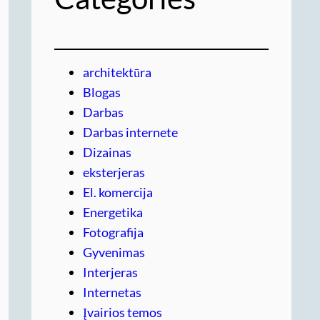
architektūra
Blogas
Darbas
Darbas internete
Dizainas
eksterjeras
El. komercija
Energetika
Fotografija
Gyvenimas
Interjeras
Internetas
Įvairios temos