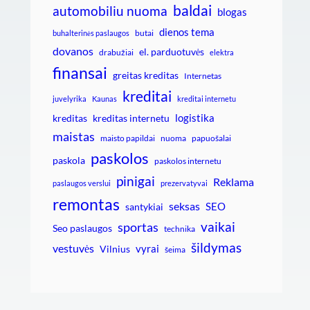
baldai
automobiliu nuoma
blogas
dienos tema
butai
buhalterinės paslaugos
dovanos
el. parduotuvės
drabužiai
elektra
finansai
greitas kreditas
Internetas
kreditai
juvelyrika
Kaunas
kreditai internetu
logistika
kreditas
kreditas internetu
maistas
maisto papildai
nuoma
papuošalai
paskolos
paskola
paskolos internetu
pinigai
Reklama
paslaugos verslui
prezervatyvai
remontas
seksas
SEO
santykiai
vaikai
sportas
Seo paslaugos
technika
šildymas
vestuvės
vyrai
Vilnius
šeima