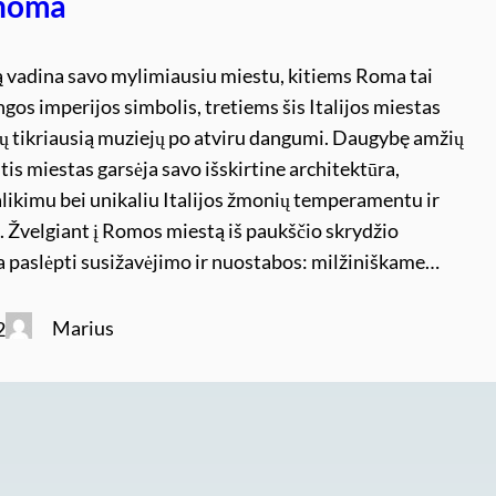
noma
 vadina savo mylimiausiu miestu, kitiems Roma tai
ingos imperijos simbolis, tretiems šis Italijos miestas
rų tikriausią muziejų po atviru dangumi. Daugybę amžių
tis miestas garsėja savo išskirtine architektūra,
alikimu bei unikaliu Italijos žmonių temperamentu ir
 Žvelgiant į Romos miestą iš paukščio skrydžio
paslėpti susižavėjimo ir nuostabos: milžiniškame…
Marius
2