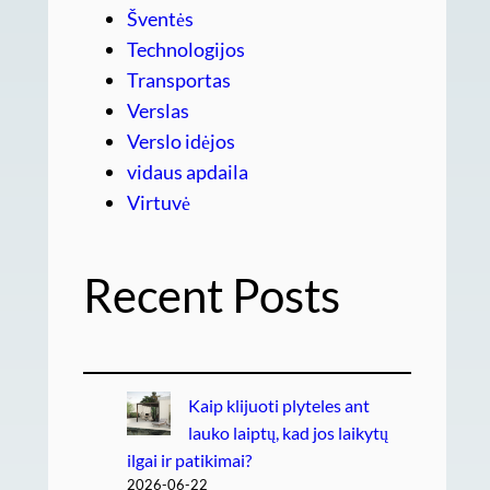
Šventės
Technologijos
Transportas
Verslas
Verslo idėjos
vidaus apdaila
Virtuvė
Recent Posts
Kaip klijuoti plyteles ant
lauko laiptų, kad jos laikytų
ilgai ir patikimai?
2026-06-22