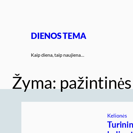
Eiti
prie
turinio
DIENOS TEMA
Kaip diena, taip naujiena…
Žyma:
pažintinės
Kelionės
Turinin