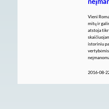
neįma
Vieni Romą
mitų ir gal
atstoja tik
skaičiuojan
istoriniu p
vertybėmis.
neįmanoma 
2016-08-2