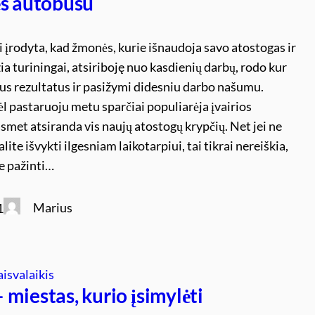
ės autobusu
įrodyta, kad žmonės, kurie išnaudoja savo atostogas ir
žia turiningai, atsiriboję nuo kasdienių darbų, rodo kur
us rezultatus ir pasižymi didesniu darbo našumu.
l pastaruoju metu sparčiai populiarėja įvairios
asmet atsiranda vis naujų atostogų krypčių. Net jei ne
ite išvykti ilgesniam laikotarpiui, tai tikrai nereiškia,
e pažinti…
Marius
1
aisvalaikis
miestas, kurio įsimylėti