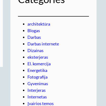
architektūra
Blogas
Darbas
Darbas internete
Dizainas
eksterjeras
El. komercija
Energetika
Fotografija
Gyvenimas
Interjeras
Internetas
Įvairios temos