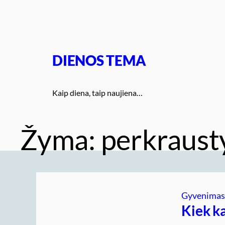
Eiti
prie
turinio
DIENOS TEMA
Kaip diena, taip naujiena…
Žyma:
perkraust
Gyvenima
Kiek k