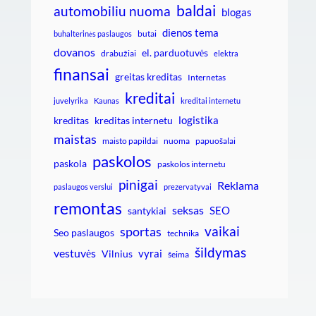
baldai
automobiliu nuoma
blogas
dienos tema
butai
buhalterinės paslaugos
dovanos
el. parduotuvės
drabužiai
elektra
finansai
greitas kreditas
Internetas
kreditai
juvelyrika
Kaunas
kreditai internetu
logistika
kreditas
kreditas internetu
maistas
maisto papildai
nuoma
papuošalai
paskolos
paskola
paskolos internetu
pinigai
Reklama
paslaugos verslui
prezervatyvai
remontas
seksas
SEO
santykiai
vaikai
sportas
Seo paslaugos
technika
šildymas
vestuvės
vyrai
Vilnius
šeima