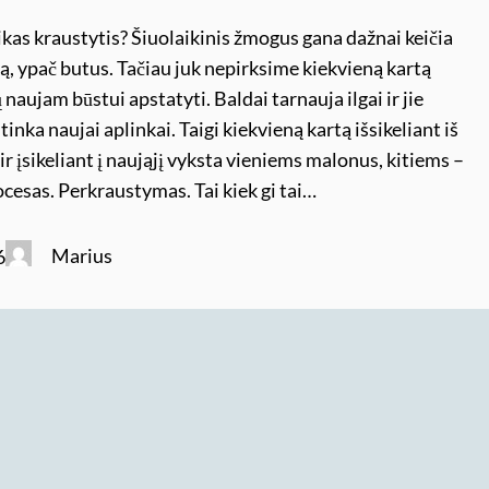
aikas kraustytis? Šiuolaikinis žmogus gana dažnai keičia
ą, ypač butus. Tačiau juk nepirksime kiekvieną kartą
 naujam būstui apstatyti. Baldai tarnauja ilgai ir jie
tinka naujai aplinkai. Taigi kiekvieną kartą išsikeliant iš
ir įsikeliant į naująjį vyksta vieniems malonus, kitiems –
ocesas. Perkraustymas. Tai kiek gi tai…
Marius
6