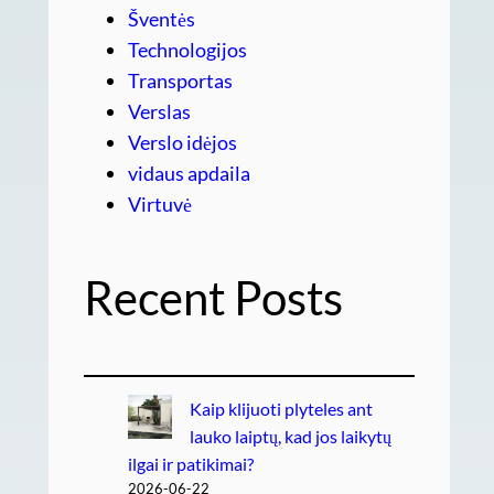
Šventės
Technologijos
Transportas
Verslas
Verslo idėjos
vidaus apdaila
Virtuvė
Recent Posts
Kaip klijuoti plyteles ant
lauko laiptų, kad jos laikytų
ilgai ir patikimai?
2026-06-22