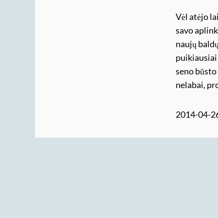
Vėl atėjo l
savo aplink
naujų baldų
puikiausiai 
seno būsto 
nelabai, pr
2014-04-2