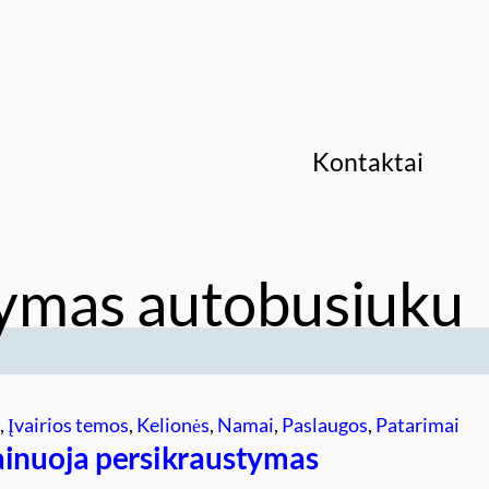
Kontaktai
ymas autobusiuku
s
, 
Įvairios temos
, 
Kelionės
, 
Namai
, 
Paslaugos
, 
Patarimai
ainuoja persikraustymas