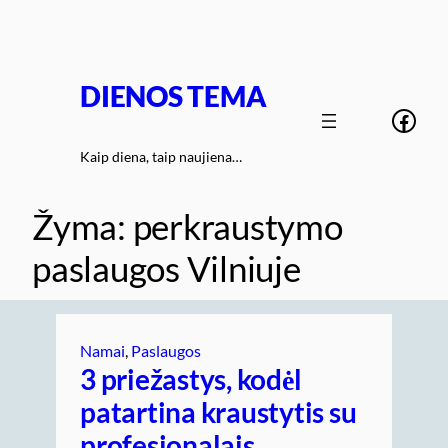
Eiti
prie
turinio
DIENOS TEMA
Face
Kaip diena, taip naujiena…
Žyma:
perkraustymo
paslaugos Vilniuje
Namai
, 
Paslaugos
3 priežastys, kodėl
patartina kraustytis su
profesionalais