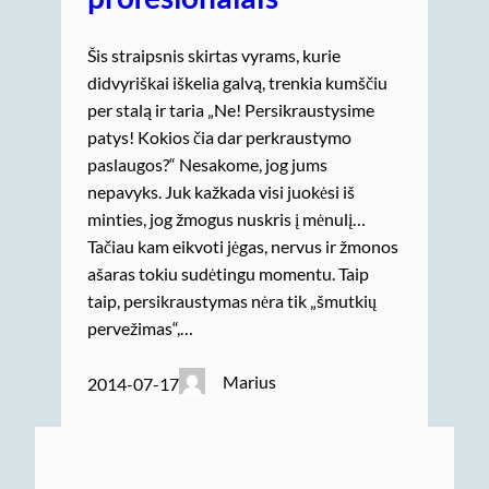
Šis straipsnis skirtas vyrams, kurie
didvyriškai iškelia galvą, trenkia kumščiu
per stalą ir taria „Ne! Persikraustysime
patys! Kokios čia dar perkraustymo
paslaugos?“ Nesakome, jog jums
nepavyks. Juk kažkada visi juokėsi iš
minties, jog žmogus nuskris į mėnulį…
Tačiau kam eikvoti jėgas, nervus ir žmonos
ašaras tokiu sudėtingu momentu. Taip
taip, persikraustymas nėra tik „šmutkių
pervežimas“,…
Marius
2014-07-17