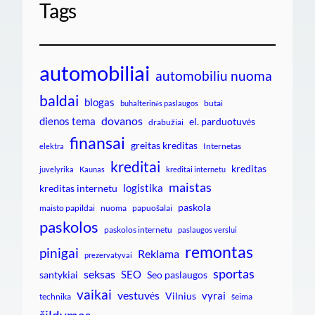
Tags
automobiliai
automobiliu nuoma
baldai
blogas
butai
buhalterinės paslaugos
dovanos
dienos tema
el. parduotuvės
drabužiai
finansai
greitas kreditas
Internetas
elektra
kreditai
kreditas
juvelyrika
Kaunas
kreditai internetu
maistas
logistika
kreditas internetu
paskola
maisto papildai
nuoma
papuošalai
paskolos
paskolos internetu
paslaugos verslui
remontas
pinigai
Reklama
prezervatyvai
sportas
seksas
SEO
santykiai
Seo paslaugos
vaikai
vestuvės
vyrai
Vilnius
technika
šeima