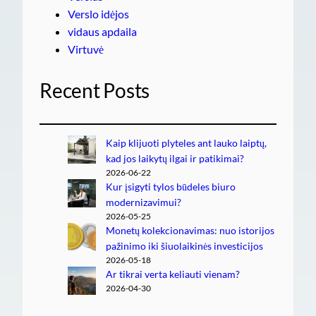
Verslo idėjos
vidaus apdaila
Virtuvė
Recent Posts
Kaip klijuoti plyteles ant lauko laiptų,
kad jos laikytų ilgai ir patikimai?
2026-06-22
Kur įsigyti tylos būdeles biuro
modernizavimui?
2026-05-25
Monetų kolekcionavimas: nuo istorijos
pažinimo iki šiuolaikinės investicijos
2026-05-18
Ar tikrai verta keliauti vienam?
2026-04-30