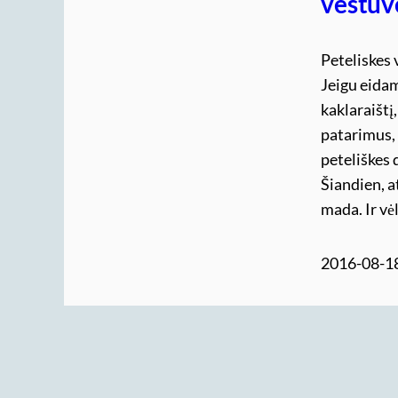
vestuv
Peteliskes 
Jeigu eidam
kaklaraištį
patarimus, 
peteliškes 
Šiandien, a
mada. Ir vė
2016-08-1