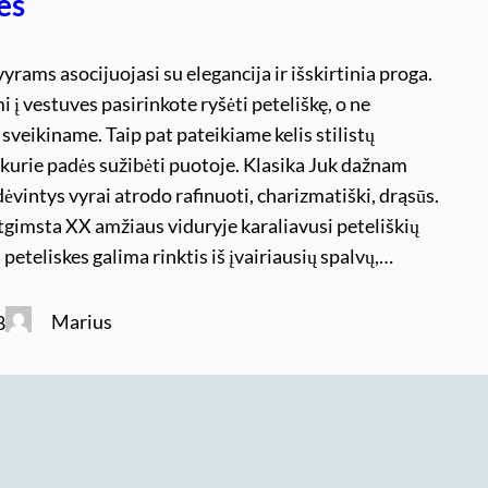
es
vyrams asocijuojasi su elegancija ir išskirtinia proga.
i į vestuves pasirinkote ryšėti peteliškę, o ne
, sveikiname. Taip pat pateikiame kelis stilistų
kurie padės sužibėti puotoje. Klasika Juk dažnam
dėvintys vyrai atrodo rafinuoti, charizmatiški, drąsūs.
tgimsta XX amžiaus viduryje karaliavusi peteliškių
l peteliskes galima rinktis iš įvairiausių spalvų,…
Marius
8