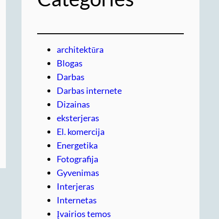
architektūra
Blogas
Darbas
Darbas internete
Dizainas
eksterjeras
El. komercija
Energetika
Fotografija
Gyvenimas
Interjeras
Internetas
Įvairios temos