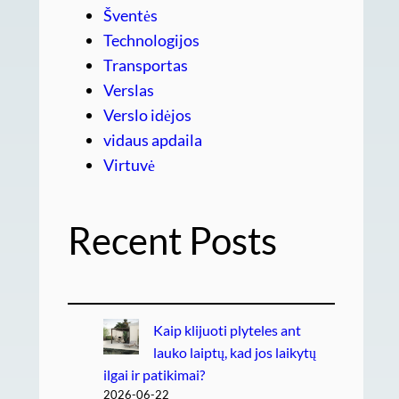
Šventės
Technologijos
Transportas
Verslas
Verslo idėjos
vidaus apdaila
Virtuvė
Recent Posts
Kaip klijuoti plyteles ant
lauko laiptų, kad jos laikytų
ilgai ir patikimai?
2026-06-22