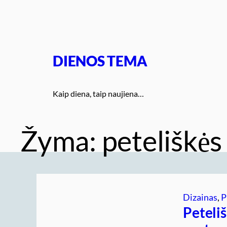
Eiti
prie
turinio
DIENOS TEMA
Kaip diena, taip naujiena…
Žyma:
peteliškės
Dizainas
, 
P
Peteliš