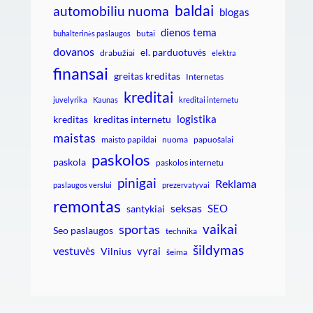
baldai
automobiliu nuoma
blogas
dienos tema
butai
buhalterinės paslaugos
dovanos
el. parduotuvės
drabužiai
elektra
finansai
greitas kreditas
Internetas
kreditai
juvelyrika
Kaunas
kreditai internetu
logistika
kreditas
kreditas internetu
maistas
maisto papildai
nuoma
papuošalai
paskolos
paskola
paskolos internetu
pinigai
Reklama
paslaugos verslui
prezervatyvai
remontas
seksas
SEO
santykiai
vaikai
sportas
Seo paslaugos
technika
šildymas
vestuvės
vyrai
Vilnius
šeima