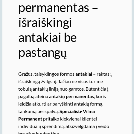
permanentas –
išraiškingi
antakiai be
pastangų
Gražūs, taisyklingos formos
antakiai
– raktas į
išraiškingą žvilgsnį. Tačiau ne visos turime
tobulą antakių liniją nuo gamtos. Būtent čia į
pagalbą ateina
antakių permanentas
, kuris
leidžia atkurti ar paryškinti antakių formą,
tankumą bei spalvą.
Specialistė Vilma
Permanent
pritaiko kiekvienai klientei
individualų sprendimą, atsižvelgdama į veido
bruožus ir odos tipą.