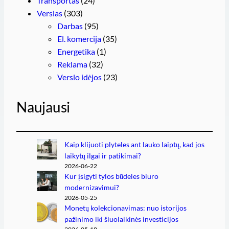
Transportas
(24)
Verslas
(303)
Darbas
(95)
El. komercija
(35)
Energetika
(1)
Reklama
(32)
Verslo idėjos
(23)
Naujausi
Kaip klijuoti plyteles ant lauko laiptų, kad jos
laikytų ilgai ir patikimai?
2026-06-22
Kur įsigyti tylos būdeles biuro
modernizavimui?
2026-05-25
Monetų kolekcionavimas: nuo istorijos
pažinimo iki šiuolaikinės investicijos