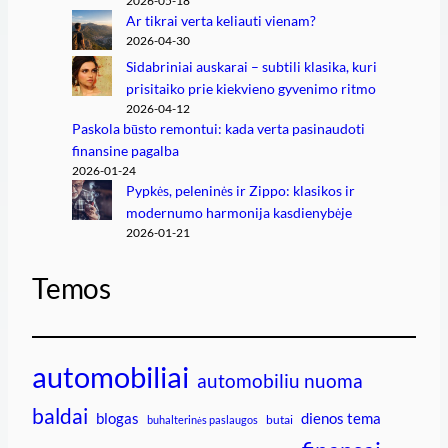
2026-05-18
Ar tikrai verta keliauti vienam?
2026-04-30
Sidabriniai auskarai – subtili klasika, kuri
prisitaiko prie kiekvieno gyvenimo ritmo
2026-04-12
Paskola būsto remontui: kada verta pasinaudoti
finansine pagalba
2026-01-24
Pypkės, peleninės ir Zippo: klasikos ir
modernumo harmonija kasdienybėje
2026-01-21
Temos
automobiliai
automobiliu nuoma
baldai
blogas
dienos tema
butai
buhalterinės paslaugos