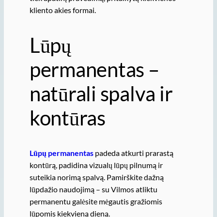
kliento akies formai.
Lūpų
permanentas –
natūrali spalva ir
kontūras
Lūpų permanentas
padeda atkurti prarastą
kontūrą, padidina vizualų lūpų pilnumą ir
suteikia norimą spalvą. Pamirškite dažną
lūpdažio naudojimą – su Vilmos atliktu
permanentu galėsite mėgautis gražiomis
lūpomis kiekvieną dieną.