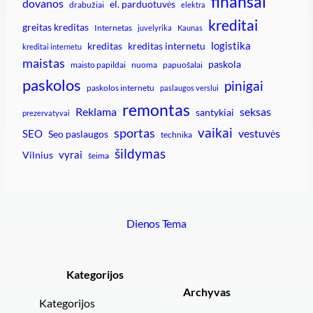
finansai
dovanos
el. parduotuvės
drabužiai
elektra
kreditai
greitas kreditas
Internetas
juvelyrika
Kaunas
logistika
kreditas
kreditas internetu
kreditai internetu
maistas
paskola
maisto papildai
nuoma
papuošalai
paskolos
pinigai
paskolos internetu
paslaugos verslui
remontas
Reklama
seksas
santykiai
prezervatyvai
vaikai
sportas
vestuvės
SEO
Seo paslaugos
technika
šildymas
vyrai
Vilnius
šeima
Dienos Tema
Kategorijos
Archyvas
Kategorijos