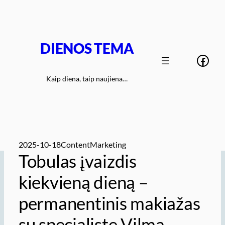
Eiti
prie
turinio
DIENOS TEMA
Face
Kaip diena, taip naujiena…
2025-10-18
ContentMarketing
Tobulas įvaizdis
kiekvieną dieną –
permanentinis makiažas
su specialiste Vilma