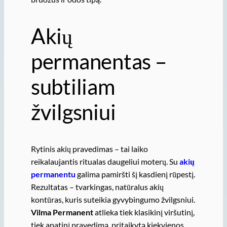
Akių
permanentas –
subtiliam
žvilgsniui
Rytinis akių pravedimas – tai laiko
reikalaujantis ritualas daugeliui moterų. Su
akių
permanentu
galima pamiršti šį kasdienį rūpestį.
Rezultatas – tvarkingas, natūralus akių
kontūras, kuris suteikia gyvybingumo žvilgsniui.
Vilma Permanent
atlieka tiek klasikinį viršutinį,
tiek apatinį pravedimą, pritaikytą kiekvienos