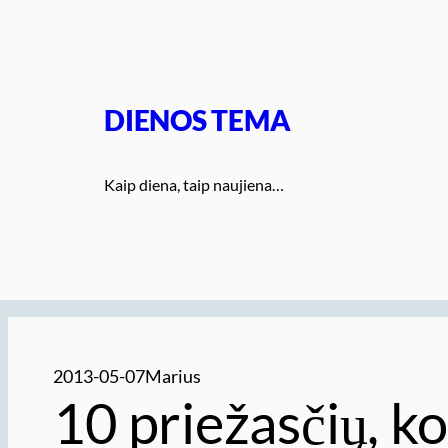
Eiti
prie
turinio
DIENOS TEMA
Kaip diena, taip naujiena…
2013-05-07
Marius
10 priežasčių, ko