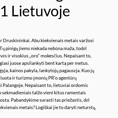
 1 Lietuvoje
ir Druskininkai. Abu kiekvienais metais varžosi
ų. Tų pinigų jiems niekada nebūna maža, todėl
vės ir visokius „oro“ mokesčius. Nepaisant to,
engiasi juose apsilankyti bent kartą per metus.
gyja, kainos pakyla, lankytojų pagausėja. Kuo jų
čiuota ir turizmo įmonių PR‘o agentūrų
nei Palangoje. Nepaisant to, lietuviai ordomis
 o sekmadieniais talžo vieni kitus ramentais
osta. Pabandykime surasti tas priežastis, dėl
iekvienais metais? Logiškai jie to daryti neturėtų,