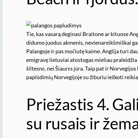
Tie, kas vasarą deginasi Braitone ar kituose An
didumo juodus akmenis, nevienareikšmiškai gali
Palangoje ir pas močiutę kaime. Anglija turi da
emigravę lietuviai atostogas mieliau praleidžia p
šiltesnė, nei Šiaurės jūra. Taip pat ir Norvegijos
paplūdimių Norvegijoje su žiburiu ieškoti reikia
Priežastis 4. Gal
su rusais ir žema