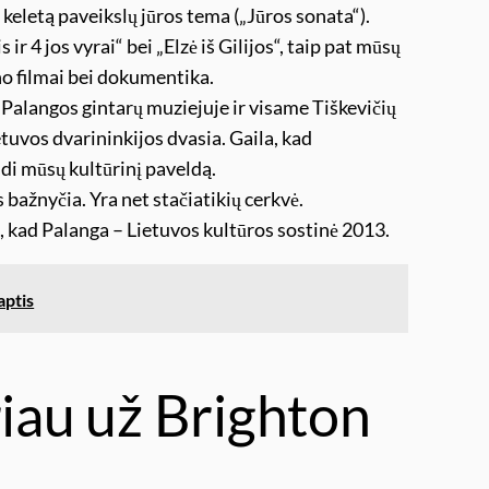
keletą paveikslų jūros tema („Jūros sonata“).
ir 4 jos vyrai“ bei „Elzė iš Gilijos“, taip pat mūsų
no filmai bei dokumentika.
 Palangos gintarų muziejuje ir visame Tiškevičių
etuvos dvarininkijos dvasia. Gaila, kad
ndi mūsų kultūrinį paveldą.
bažnyčia. Yra net stačiatikių cerkvė.
au, kad Palanga – Lietuvos kultūros sostinė 2013.
aptis
riau už Brighton
s…