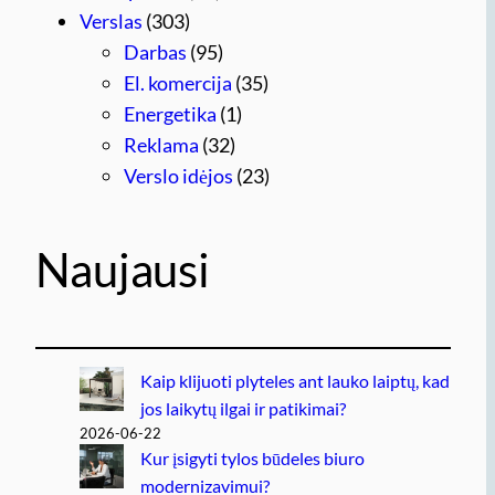
Verslas
(303)
Darbas
(95)
El. komercija
(35)
Energetika
(1)
Reklama
(32)
Verslo idėjos
(23)
Naujausi
Kaip klijuoti plyteles ant lauko laiptų, kad
jos laikytų ilgai ir patikimai?
2026-06-22
Kur įsigyti tylos būdeles biuro
modernizavimui?