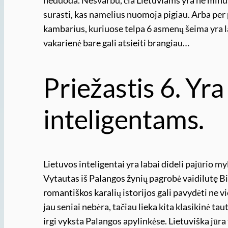
surasti, kas namelius nuomoja pigiau. Arba per 
kambarius, kuriuose telpa 6 asmenų šeima yra la
vakarienė bare gali atsieiti brangiau…
Priežastis 6. Yra
inteligentams.
Lietuvos inteligentai yra labai dideli pajūrio my
Vytautas iš Palangos žynių pagrobė vaidilutę Bir
romantiškos karalių istorijos gali pavydėti ne 
jau seniai nebėra, tačiau lieka kita klasikinė ta
irgi vyksta Palangos apylinkėse. Lietuviška jūr