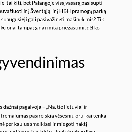
ie, tai kiti, bet Palangoje visą vasarą pasisupti
 nuvažiuoti ir į Šventąją, ir į HBH pramogų parką
r suaugusieji gali pasivažinėti mašinėlėmis? Tik
akcionai tampa gana rimta priežastimi, dėl ko
pgyvendinimas
dažnai pagalvoja – „Na, tie lietuviai ir
kstremalumas pasireiškia vėsesniu oru, kai tenka
mė per kaulus smelkiasi ir miegoti naktį
s, o pliusas, juo labiau, kad visada galima