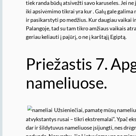
tiek randa būdų atsivežti savo karuseles. Jei ne j
iki apsivėmimo tikrai yra kur . Galų gale galima
ir pasikarstyti po medžius. Kur daugiau vaikai i
Palangoje, tad su tam tikro amžiaus vaikais atr
geriau keliauti į pajūrį, o ne į karštąjį Egiptą.
Priežastis 7. A
nameliuose.
Užsieniečiai, pamatę mūsų namelius 
atvykstantys rusai – tikri ekstremalai“. Ypač e
dar ir šildytuvus nameliuose įsijungti, nes drėg
neduoda. Nesvarbu, čia Lietuviams yra ne minusa