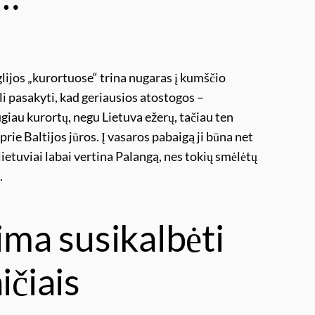
glijos „kurortuose“ trina nugaras į kumščio
 pasakyti, kad geriausios atostogos –
ugiau kurortų, negu Lietuva ežerų, tačiau ten
rie Baltijos jūros. Į vasaros pabaigą ji būna net
 lietuviai labai vertina Palangą, nes tokių smėlėtų
.
ima susikalbėti
ičiais