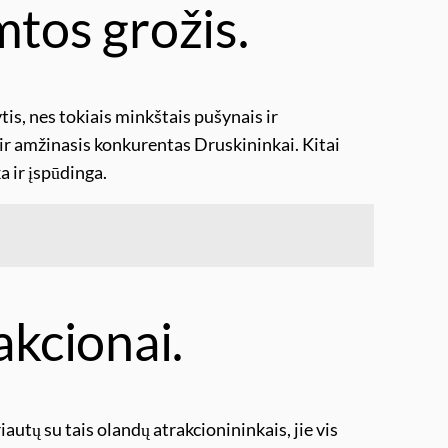
mtos grožis.
is, nes tokiais minkštais pušynais ir
a ir amžinasis konkurentas Druskininkai. Kitai
a ir įspūdinga.
akcionai.
autų su tais olandų atrakcionininkais, jie vis