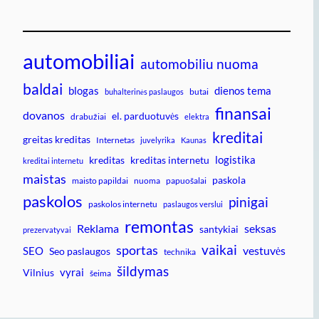
automobiliai
automobiliu nuoma
baldai
blogas
dienos tema
butai
buhalterinės paslaugos
finansai
dovanos
el. parduotuvės
drabužiai
elektra
kreditai
greitas kreditas
Internetas
juvelyrika
Kaunas
logistika
kreditas
kreditas internetu
kreditai internetu
maistas
paskola
maisto papildai
nuoma
papuošalai
paskolos
pinigai
paskolos internetu
paslaugos verslui
remontas
Reklama
seksas
santykiai
prezervatyvai
vaikai
sportas
vestuvės
SEO
Seo paslaugos
technika
šildymas
vyrai
Vilnius
šeima