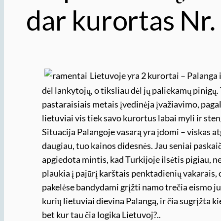
dar kurortas Nr.
Lietuvoje yra 2 kurortai – Palanga 
dėl lankytojų, o tiksliau dėl jų paliekamų pinig
pastaraisiais metais įvedinėja įvažiavimo, pagal
lietuviai vis tiek savo kurortus labai myli ir st
Situacija Palangoje vasarą yra įdomi – viskas at
daugiau, tuo kainos didesnės. Jau seniai paskai
apgiedota mintis, kad Turkijoje ilsėtis pigiau, 
plaukia į pajūrį karštais penktadienių vakarais,
pakelėse bandydami grįžti namo trečia eismo ju
kurių lietuviai dievina Palangą, ir čia sugrįžta k
bet kur tau čia logika Lietuvoj?..