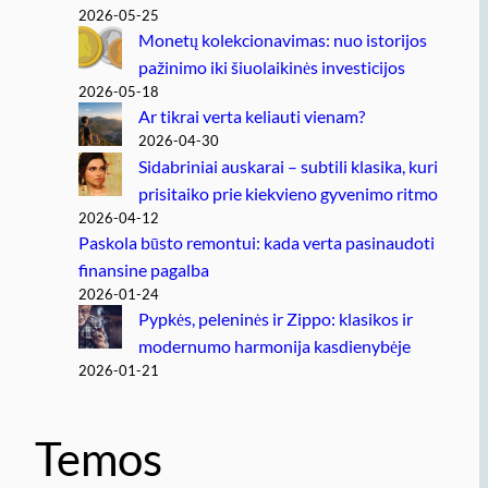
2026-05-25
Monetų kolekcionavimas: nuo istorijos
pažinimo iki šiuolaikinės investicijos
2026-05-18
Ar tikrai verta keliauti vienam?
2026-04-30
Sidabriniai auskarai – subtili klasika, kuri
prisitaiko prie kiekvieno gyvenimo ritmo
2026-04-12
Paskola būsto remontui: kada verta pasinaudoti
finansine pagalba
2026-01-24
Pypkės, peleninės ir Zippo: klasikos ir
modernumo harmonija kasdienybėje
2026-01-21
Temos