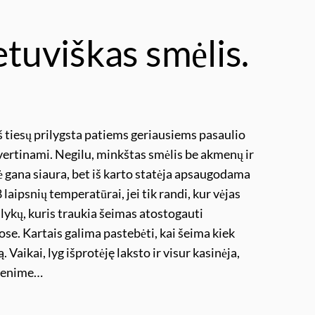
etuviškas smėlis.
š tiesų prilygsta patiems geriausiems pasaulio
vertinami. Negilu, minkštas smėlis be akmenų ir
ė gana siaura, bet iš karto statėja apsaugodama
laipsnių temperatūrai, jei tik randi, kur vėjas
alykų, kuris traukia šeimas atostogauti
ose. Kartais galima pastebėti, kai šeima kiek
 Vaikai, lyg išprotėję laksto ir visur kasinėja,
yvenime…