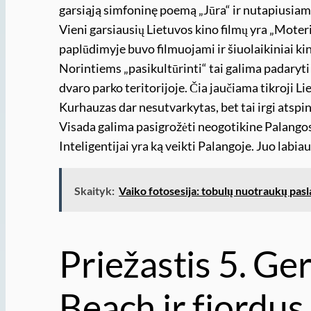
garsiąją simfoninę poemą „Jūra“ ir nutapiusiam 
Vieni garsiausių Lietuvos kino filmų yra „Moteris 
paplūdimyje buvo filmuojami ir šiuolaikiniai ki
Norintiems „pasikultūrinti“ tai galima padaryti
dvaro parko teritorijoje. Čia jaučiama tikroji Li
Kurhauzas dar nesutvarkytas, bet tai irgi atspi
Visada galima pasigrožėti neogotikine Palangos 
Inteligentijai yra ką veikti Palangoje. Juo labi
Skaityk:
Vaiko fotosesija: tobulų nuotraukų pasl
Priežastis 5. Ge
Beach ir fjordu