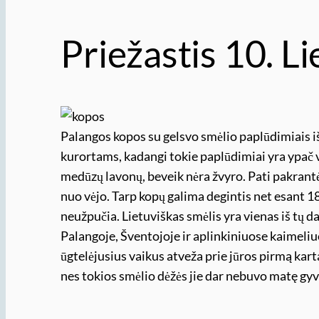
Priežastis 10. Li
Palangos kopos su gelsvo smėlio paplūdimiais i
kurortams, kadangi tokie paplūdimiai yra ypač 
medūzų lavonų, beveik nėra žvyro. Pati pakrant
nuo vėjo. Tarp kopų galima degintis net esant 18 
neužpučia. Lietuviškas smėlis yra vienas iš tų d
Palangoje, Šventojoje ir aplinkiniuose kaimeliu
ūgtelėjusius vaikus atveža prie jūros pirmą kartą.
nes tokios smėlio dėžės jie dar nebuvo matę g