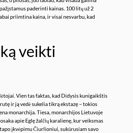
pažįstamus paderinti kainas. 100 litų už 2
bai priimtina kaina, ir visai nesvarbu, kad
 ką veikti
lėtojai. Vien tas faktas, kad Didysis kunigaikštis
utę ir ją vedė sukelia tikrą ekstazę – tokios
viena monarchija. Tiesa, monarchijos Lietuvoje
utosaka apie Eglę žalčių karalienę, kur veiksmas
a tapo įkvėpimu Čiurlioniui, sukūrusiam savo