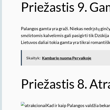
Priežastis 9. Ga
Palangos gamta yra graži. Niekas nedrįstų ginčyt
smėlėtomis kalvelėmis gali pasigirti tik Dzūkij
Lietuvos daliai tokia gamta yra tikrai romantišk
Skaityk:
Kambarių nuoma Pervalkoje
Priežastis 8. Atr
Kad ir kaip Palangos valdžia bekari