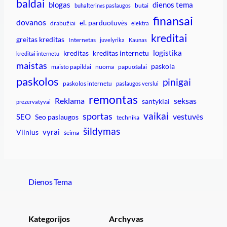
baldai
blogas
dienos tema
butai
buhalterinės paslaugos
finansai
dovanos
el. parduotuvės
drabužiai
elektra
kreditai
greitas kreditas
Internetas
juvelyrika
Kaunas
logistika
kreditas
kreditas internetu
kreditai internetu
maistas
paskola
maisto papildai
nuoma
papuošalai
paskolos
pinigai
paskolos internetu
paslaugos verslui
remontas
Reklama
seksas
santykiai
prezervatyvai
vaikai
sportas
vestuvės
SEO
Seo paslaugos
technika
šildymas
vyrai
Vilnius
šeima
Dienos Tema
Kategorijos
Archyvas