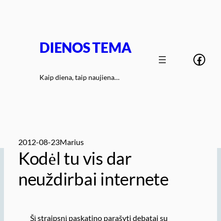
Eiti
prie
turinio
DIENOS TEMA
Face
Kaip diena, taip naujiena…
2012-08-23
Marius
Kodėl tu vis dar
neuždirbai internete
Šį straipsnį paskatino parašyti debatai su