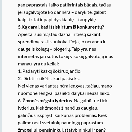
gan paprastais, laiko patikrintais būdais, tačiau
jei sugalvojote ko dar nėra – darykite, galbūt
kaip tik tai ir papildys kiaulę – taupyklę.
5.
Ką darai, kad išsiskirtum iš konkurentų?
Apie tai susimąstau dažnai ir tiesą sakant
sprendimą rasti sunkoka. Deja, jo neranda ir
daugelis kolegų – blogerių. Taip yra, nes
internetas jau sotus tokių visokių galvotojų ir aš
manau yra du keliai:
1
. Padaryti kažką šokiruojančio.
2
. Dirbti ir tikėtis, kad pasiseks.
Nei vienas variantas nėra lengvas, tačiau, mano
nuomone, lengvai pasiekti dalykai neužsilaiko.
6.
Žmonės mėgsta lyderius
. Na galbūt ne tiek
lyderius, kiek žmonės žinančius daugiau,
galinčius išspręsti kai kurias problemas. Kiek
galime rasti svetainių naudingų paprastam
žmogeliui, pensininkui, statybininkui ir pan?