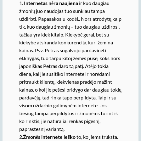
1.
Internetas nėra naujiena
ir kuo daugiau
žmonių juo naudojas tuo sunkiau tampa
uždirbti. Papasakosiu kodėl.. Nors atrodytų kaip
tik, kuo daugiau žmonių – tuo daugiau uždirbsi,
tačiau yra kiek kitaip, Kiekybė gerai, bet su
kiekybe atsiranda konkurencija, kuri žemina
kainas. Pvz. Petras sugalvojo pardavinėti
el.knygas, tuo tarpu kitoj žemės pusėj koks nors
japoniškas Petras daro tą patį. Atėjo tokia
diena, kai jie susitiko internete ir norėdami
pritraukt klientų, kiekvienas pradėjo mažint
kainas, o kol jie pešėsi pridygo dar daugiau tokių
pardavėjų, tad rinka tapo perpildyta. Taip ir su
visom uždarbio galimybėm internete. Jos
tiesiog tampa perpildytos ir žmonėms turint iš
ko rinktis, jie natūraliai renkas pigesnį,
paprastesnį variantą.
2.
Žmonės internete ieško
to, ko jiems trūksta.