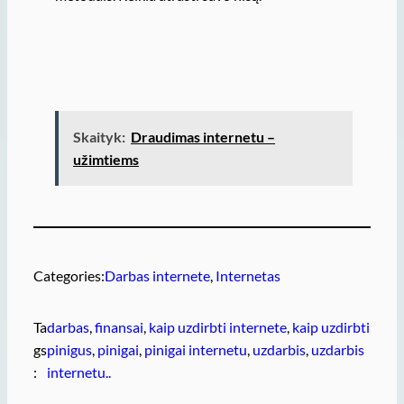
Skaityk:
Draudimas internetu –
užimtiems
Categories:
Darbas internete
, 
Internetas
Ta
darbas
, 
finansai
, 
kaip uzdirbti internete
, 
kaip uzdirbti
gs
pinigus
, 
pinigai
, 
pinigai internetu
, 
uzdarbis
, 
uzdarbis
:
internetu..