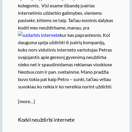
kolegomis. Visi esame išbandę įvairias
internetinio uždarbio galimybes, vieniems
pasisekė, kitiems ne taip. Tačiau esminis dalykas
kodėl mes neuždirbame, manau, yra
kur kas paprastesnis. Kol
dauguma spėja uždirbti iš įvairių kompanijų,
koks nors vidutinis interneto vartotojas Petras
svajojantis apie geresnį gyvenimą neuždirba
nieko net ir spaudinėdamas reklamas visokiose
Neobux.com ir pan. svetainėse. Mano pradžia
buvo tokia pat kaip Petro – sunki, tačiau vėliau
suvokiau ko reikia ir ko nereikia norint uždirbti.
[more…]
Kodėl neuždirbi internete