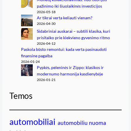
pažinimo iki šiuolaikinės investicijos
2026-05-18
Ar tikrai verta keliauti vienam?
2026-04-30
Sidabriniai auskarai – subtili klasika, kuri
prisitaiko prie kiekvieno gyvenimo ritmo
2026-04-12
Paskola būsto remontui: kada verta pasinaudoti
finansine pagalba
2026-01-24
Pypkės, peleninės ir Zippo: klasikos ir
modernumo harmonija kasdienybėje
2026-01-21
Temos
automobiliai
automobiliu nuoma