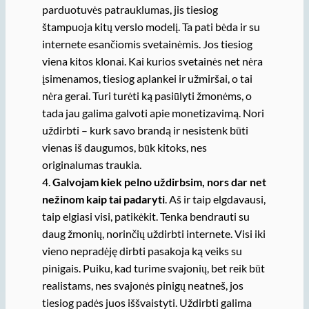
parduotuvės patrauklumas, jis tiesiog
štampuoja kitų verslo modelį. Ta pati bėda ir su
internete esančiomis svetainėmis. Jos tiesiog
viena kitos klonai. Kai kurios svetainės net nėra
įsimenamos, tiesiog aplankei ir užmiršai, o tai
nėra gerai. Turi turėti ką pasiūlyti žmonėms, o
tada jau galima galvoti apie monetizavimą. Nori
uždirbti – kurk savo brandą ir nesistenk būti
vienas iš daugumos, būk kitoks, nes
originalumas traukia.
4.
Galvojam kiek pelno uždirbsim, nors dar net
nežinom kaip tai padaryti
. Aš ir taip elgdavausi,
taip elgiasi visi, patikėkit. Tenka bendrauti su
daug žmonių, norinčių uždirbti internete. Visi iki
vieno nepradėję dirbti pasakoja ką veiks su
pinigais. Puiku, kad turime svajonių, bet reik būt
realistams, nes svajonės pinigų neatneš, jos
tiesiog padės juos iššvaistyti. Uždirbti galima