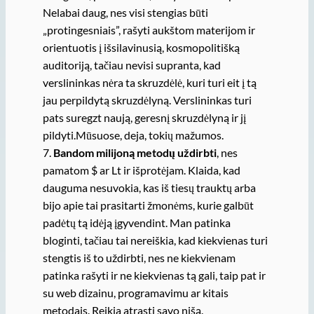
Nelabai daug, nes visi stengias būti
„protingesniais”, rašyti aukštom materijom ir
orientuotis į išsilavinusią, kosmopolitišką
auditoriją, tačiau nevisi supranta, kad
verslininkas nėra ta skruzdėlė, kuri turi eit į tą
jau perpildytą skruzdėlyną. Verslininkas turi
pats suregzt naują, geresnį skruzdėlyną ir jį
pildyti.Mūsuose, deja, tokių mažumos.
7.
Bandom milijoną metodų uždirbti
, nes
pamatom $ ar Lt ir išprotėjam. Klaida, kad
dauguma nesuvokia, kas iš tiesų trauktų arba
bijo apie tai prasitarti žmonėms, kurie galbūt
padėtų tą idėją įgyvendint. Man patinka
bloginti, tačiau tai nereiškia, kad kiekvienas turi
stengtis iš to uždirbti, nes ne kiekvienam
patinka rašyti ir ne kiekvienas tą gali, taip pat ir
su web dizainu, programavimu ar kitais
metodais. Reikia atrasti savo nišą.