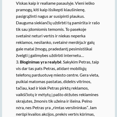
Viskas kaip ir realiame pasaulyje. Vieni ieško
pramogų, kiti kaip išsikepti kiaušinienę,
pasigrąžinti nagus ar susipinti plaukus.
Dauguma siekiančių uždirbti tą pamiršta ir rašo
tik sau įdomiomis temomis. To pasekoje
svetainė neturi vertės ir niekas neperka
reklamos, nesilanko, svetainė merdėja.Ir galų
gale matai žmogų, pradedantį pesimistiškai
žvelgti į galimybes uždirbti internetu…
3.
Bloginimas yra realybė
. Sakykim Petras, taip
vis dar tas pats Petras, atidarė mobiliųjų
telefonų parduotuvę miesto centre. Gera vieta,
puikiai matomas pastatas, didelės vitrinos,
tačiau, kad ir kiek Petras pirktų reklamos,
vaikščiotų ir mėtytų į pašto dėžutes reklamines
skrajutes, žmonės tik užeina ir išeina. Pelno
nėra, nes Petras yra „rimtas verslininkas”. Jam
nerūpi kvailos akcijos, prekės vertės kūrimas,