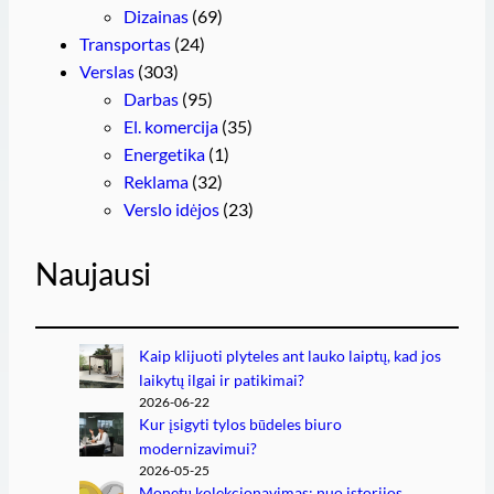
Dizainas
(69)
Transportas
(24)
Verslas
(303)
Darbas
(95)
El. komercija
(35)
Energetika
(1)
Reklama
(32)
Verslo idėjos
(23)
Naujausi
Kaip klijuoti plyteles ant lauko laiptų, kad jos
laikytų ilgai ir patikimai?
2026-06-22
Kur įsigyti tylos būdeles biuro
modernizavimui?
2026-05-25
Monetų kolekcionavimas: nuo istorijos