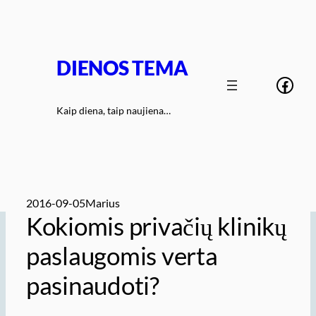
Eiti
prie
turinio
DIENOS TEMA
Face
Kaip diena, taip naujiena…
2016-09-05
Marius
Kokiomis privačių klinikų
paslaugomis verta
pasinaudoti?