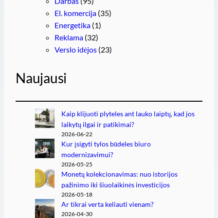
Darbas
(95)
El. komercija
(35)
Energetika
(1)
Reklama
(32)
Verslo idėjos
(23)
Naujausi
Kaip klijuoti plyteles ant lauko laiptų, kad jos
laikytų ilgai ir patikimai?
2026-06-22
Kur įsigyti tylos būdeles biuro
modernizavimui?
2026-05-25
Monetų kolekcionavimas: nuo istorijos
pažinimo iki šiuolaikinės investicijos
2026-05-18
Ar tikrai verta keliauti vienam?
2026-04-30