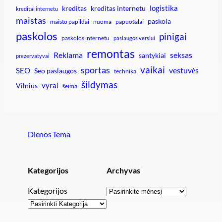
logistika
kreditas
kreditas internetu
kreditai internetu
maistas
paskola
maisto papildai
nuoma
papuošalai
paskolos
pinigai
paskolos internetu
paslaugos verslui
remontas
Reklama
seksas
santykiai
prezervatyvai
vaikai
sportas
vestuvės
SEO
Seo paslaugos
technika
šildymas
vyrai
Vilnius
šeima
Dienos Tema
Kategorijos
Archyvas
Archyvai
Kategorijos