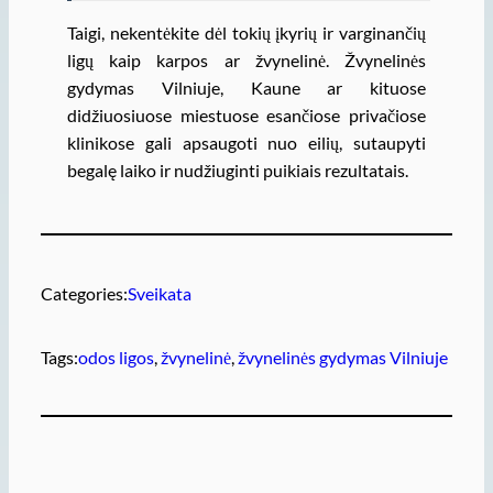
Taigi, nekentėkite dėl tokių įkyrių ir varginančių
ligų kaip karpos ar žvynelinė. Žvynelinės
gydymas Vilniuje, Kaune ar kituose
didžiuosiuose miestuose esančiose privačiose
klinikose gali apsaugoti nuo eilių, sutaupyti
begalę laiko ir nudžiuginti puikiais rezultatais.
Categories:
Sveikata
Tags:
odos ligos
, 
žvynelinė
, 
žvynelinės gydymas Vilniuje