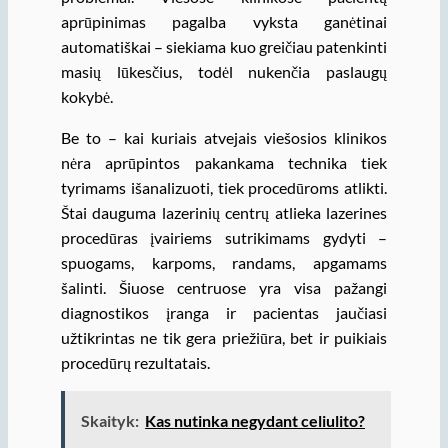
aprūpinimas pagalba vyksta ganėtinai
automatiškai – siekiama kuo greičiau patenkinti
masių lūkesčius, todėl nukenčia paslaugų
kokybė.
Be to – kai kuriais atvejais viešosios klinikos
nėra aprūpintos pakankama technika tiek
tyrimams išanalizuoti, tiek procedūroms atlikti.
Štai dauguma lazerinių centrų atlieka lazerines
procedūras įvairiems sutrikimams gydyti –
spuogams, karpoms, randams, apgamams
šalinti. Šiuose centruose yra visa pažangi
diagnostikos įranga ir pacientas jaučiasi
užtikrintas ne tik gera priežiūra, bet ir puikiais
procedūrų rezultatais.
Skaityk:
Kas nutinka negydant celiulito?