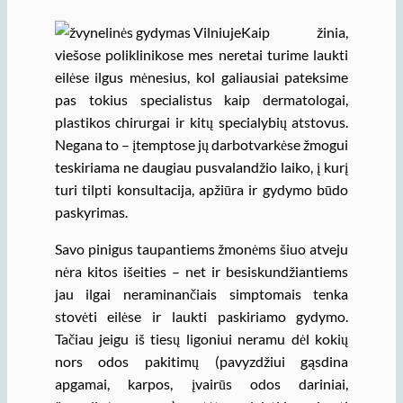
Kaip žinia,
viešose poliklinikose mes neretai turime laukti
eilėse ilgus mėnesius, kol galiausiai pateksime
pas tokius specialistus kaip dermatologai,
plastikos chirurgai ir kitų specialybių atstovus.
Negana to – įtemptose jų darbotvarkėse žmogui
teskiriama ne daugiau pusvalandžio laiko, į kurį
turi tilpti konsultacija, apžiūra ir gydymo būdo
paskyrimas.
Savo pinigus taupantiems žmonėms šiuo atveju
nėra kitos išeities – net ir besiskundžiantiems
jau ilgai neraminančiais simptomais tenka
stovėti eilėse ir laukti paskiriamo gydymo.
Tačiau jeigu iš tiesų ligoniui neramu dėl kokių
nors odos pakitimų (pavyzdžiui gąsdina
apgamai, karpos, įvairūs odos dariniai,