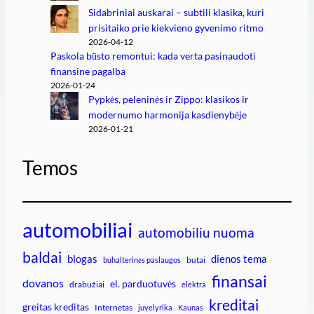
Sidabriniai auskarai – subtili klasika, kuri
prisitaiko prie kiekvieno gyvenimo ritmo
2026-04-12
Paskola būsto remontui: kada verta pasinaudoti
finansine pagalba
2026-01-24
Pypkės, peleninės ir Zippo: klasikos ir
modernumo harmonija kasdienybėje
2026-01-21
Temos
automobiliai
automobiliu nuoma
baldai
blogas
dienos tema
butai
buhalterinės paslaugos
finansai
dovanos
el. parduotuvės
drabužiai
elektra
kreditai
greitas kreditas
Internetas
juvelyrika
Kaunas