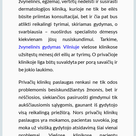
žvynelinės, egzema), vertėtų nedelsti ir susirasti
dermatologijos kliniką, kurioje ne tik be eilės
būsite priimtas konsultacijai, bet ir čia pat bus
atlikti reikalingi tyrimai, skiriamas gydymas, o
svarbiausia – nuoširdus specialisto dėmesys
kiekvienam jūsų nusiskundimui. Tarkime,
žvynelinės gydymas Vilniuje
viešose klinikose
užsitęstų mėnesį dėl eilių ar tyrimų. O privačioje
klinikoje liga būtų suvaldyta per porą savaičių ir
be jokio laukimo.
Privačių klinikų paslaugas renkasi ne tik odos
problemomis besiskundžiantys žmonės, bet ir
nėščiosios, siekiančios pasiruošti gimdymui tik
aukščiausiomis sąlygomis, gaunant iš gydytojo
visą reikalingą priežiūrą. Nors privačių klinikų
paslaugos yra mokamos, pacientas suvokia, jog
moka už visišką gydytojo atsidavimą šiai vienai
problemai. Viešose klinikose pacientų