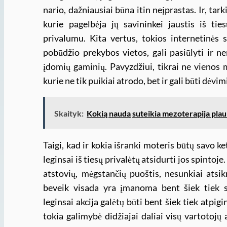
nario, dažniausiai būna itin neįprastas. Ir, tar
kurie pagelbėja jų savininkei jaustis iš ties
privalumu. Kita vertus, tokios internetinės s
pobūdžio prekybos vietos, gali pasiūlyti ir ne
įdomių gaminių. Pavyzdžiui, tikrai ne vienos 
kurie ne tik puikiai atrodo, bet ir gali būti dėvi
Skaityk:
Kokią naudą suteikia mezoterapija pla
Taigi, kad ir kokia išranki moteris būtų savo k
leginsai iš tiesų privalėtų atsidurti jos spintoje
atstovių, mėgstančių puoštis, nesunkiai atsik
beveik visada yra įmanoma bent šiek tiek su
leginsai akcija galėtų būti bent šiek tiek atpigi
tokia galimybė didžiajai daliai visų vartotojų 