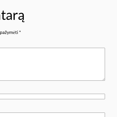
tarą
i pažymėti
*