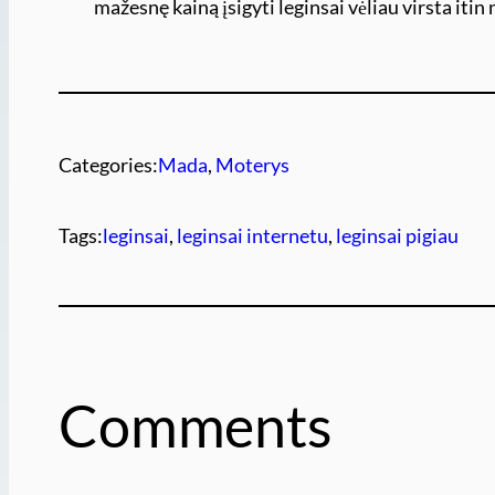
mažesnę kainą įsigyti leginsai vėliau virsta iti
Categories:
Mada
, 
Moterys
Tags:
leginsai
, 
leginsai internetu
, 
leginsai pigiau
Comments