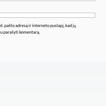
l. pašto adresą ir interneto puslapį, kad jų
ėsiu parašyti komentarą.