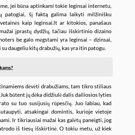
kime, jei būna aptinkami tokie leginsai internetu,
ų patogiai, šį faktą galima laikyti milžinišku
vetainės kaip leginsai.lt ar kitokios, panašaus
mažai įprastų dydžių, tačiau išskirtinio dizaino
moters be galo mėgstami yra leginsai – dzinsai,
mi su daugeliu kitų drabužių, kas yra itin patogu.
ukams?
etinamiems dėvėti drabužiams, tam tikro stiliaus
. Juk būtent jų dėka didžiulė dalis dailiosios lyties
rato su tuo susijusių rūpesčių. Juo labiau, kad
taupyti, atsakingai domintis, kurioje vietoje
nami. Ir tikriausiai mažai kas galėtų paneigti, jog
atrodo iš tiesų išskirtinė. O tokiu metu, už kiek