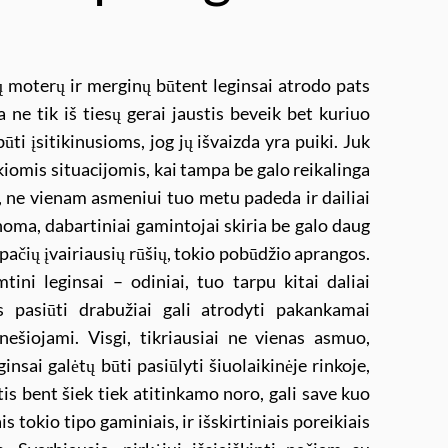
ių moterų ir merginų būtent leginsai atrodo pats
ne tik iš tiesų gerai jaustis beveik bet kuriuo
ūti įsitikinusioms, jog jų išvaizda yra puiki. Juk
iomis situacijomis, kai tampa be galo reikalinga
ų, ne vienam asmeniui tuo metu padeda ir dailiai
 Žinoma, dabartiniai gamintojai skiria be galo daug
 pačių įvairiausių rūšių, tokio pobūdžio aprangos.
ini leginsai – odiniai, tuo tarpu kitai daliai
s pasiūti drabužiai gali atrodyti pakankamai
nešiojami. Visgi, tikriausiai ne vienas asmuo,
insai galėtų būti pasiūlyti šiuolaikinėje rinkoje,
ntis bent šiek tiek atitinkamo noro, gali save kuo
is tokio tipo gaminiais, ir išskirtiniais poreikiais