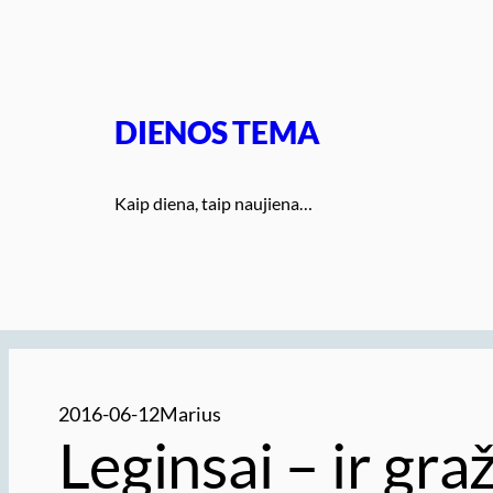
Eiti
prie
turinio
DIENOS TEMA
Kaip diena, taip naujiena…
2016-06-12
Marius
Leginsai – ir gra