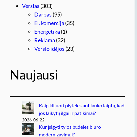
Verslas
(303)
Darbas
(95)
El. komercija
(35)
Energetika
(1)
Reklama
(32)
Verslo idėjos
(23)
Naujausi
Kaip klijuoti plyteles ant lauko laiptų, kad
jos laikytų ilgai ir patikimai?
2026-06-22
Kur įsigyti tylos būdeles biuro
modernizavimui?