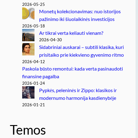
2026-05-25
Monetų kolekcionavimas: nuo istorijos
pažinimo iki šiuolaikinės investicijos
2026-05-18
Ar tikrai verta keliauti vienam?
2026-04-30
Sidabriniai auskarai – subtili klasika, kuri
prisitaiko prie kiekvieno gyvenimo ritmo
2026-04-12
Paskola būsto remontui: kada verta pasinaudoti
finansine pagalba
2026-01-24
Pypkės, peleninės ir Zippo: klasikos ir
modernumo harmonija kasdienybėje
2026-01-21
Temos