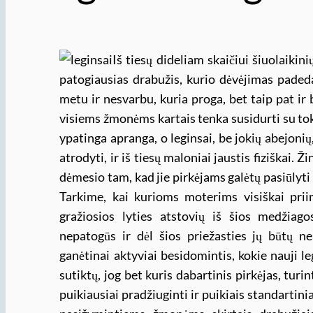
Iš tiesų dideliam skaičiui šiuolaikin
patogiausias drabužis, kurio dėvėjimas padeda 
metu ir nesvarbu, kuria proga, bet taip pat ir b
visiems žmonėms kartais tenka susidurti su tok
ypatinga apranga, o leginsai, be jokių abejoni
atrodyti, ir iš tiesų maloniai jaustis fiziškai.
dėmesio tam, kad jie pirkėjams galėtų pasiūlyti
Tarkime, kai kurioms moterims visiškai priimt
gražiosios lyties atstovių iš šios medžiago
nepatogūs ir dėl šios priežasties jų būtų ne
ganėtinai aktyviai besidomintis, kokie nauji leg
sutiktų, jog bet kuris dabartinis pirkėjas, turi
puikiausiai pradžiuginti ir puikiais standartinia