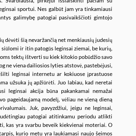
 Svarbiausia, pirkėjui išsiaiškinti pačiam su
 leginsai sportui. Nes galbūt jam yra tinkamiausi
antys galimybę patogiai pasivaikščioti gimtojo
ių dėvėti šią nevaržančią net menkiausių judesių
i siūlomi ir itin patogūs leginsai ziemai, be kurių,
oms tektų ištverti su kiek kitokio pobūdžio savo
jog ne viena dailiosios lyties atstovė, pastebėjusi,
ilti leginsai internetu ar kokiuose įprastuose
a užsuka jų apžiūrėti. Juo labiau, kad neretai
usi leginsai akcija būna pakankamai nemažai
savo pageidaujamą modelį, vėliau ne vieną dieną
valumais. Juk, pavyzdžiui, jeigu ne leginsai,
udėtingiau patogiai atitinkamu periodu atlikti
ti, kas yra svarbu beveik kiekvienai moteriai. O
tarpis, kurio metu yra laukiamasi naujo šeimos