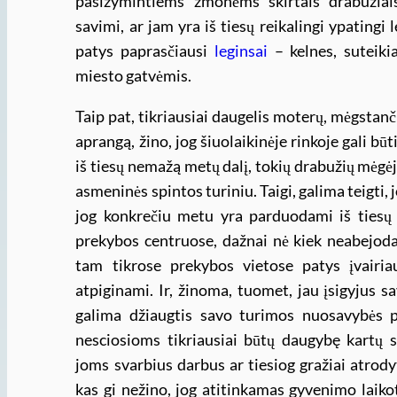
pasižymintiems žmonėms skirtais drabužiais.
savimi, ar jam yra iš tiesų reikalingi ypatingi
patys paprasčiausi
leginsai
– kelnes, suteiki
miesto gatvėmis.
Taip pat, tikriausiai daugelis moterų, mėgstanč
aprangą, žino, jog šiuolaikinėje rinkoje gali būt
iš tiesų nemažą metų dalį, tokių drabužių mėgėj
asmeninės spintos turiniu. Taigi, galima teigti, 
jog konkrečiu metu yra parduodami iš tiesų š
prekybos centruose, dažnai nė kiek neabejodam
tam tikrose prekybos vietose patys įvairia
atpiginami. Ir, žinoma, tuomet, jau įsigyjus 
galima džiaugtis savo turimos nuosavybės pri
nesciosioms tikriausiai būtų daugybę kartų s
joms svarbius darbus ar tiesiog gražiai atrody
kas gi nežino, jog atitinkamas gyvenimo laiko