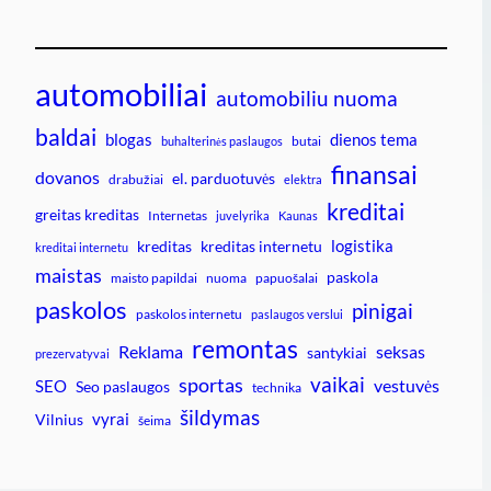
automobiliai
automobiliu nuoma
baldai
blogas
dienos tema
butai
buhalterinės paslaugos
finansai
dovanos
el. parduotuvės
drabužiai
elektra
kreditai
greitas kreditas
Internetas
juvelyrika
Kaunas
logistika
kreditas
kreditas internetu
kreditai internetu
maistas
paskola
maisto papildai
nuoma
papuošalai
paskolos
pinigai
paskolos internetu
paslaugos verslui
remontas
Reklama
seksas
santykiai
prezervatyvai
vaikai
sportas
vestuvės
SEO
Seo paslaugos
technika
šildymas
vyrai
Vilnius
šeima