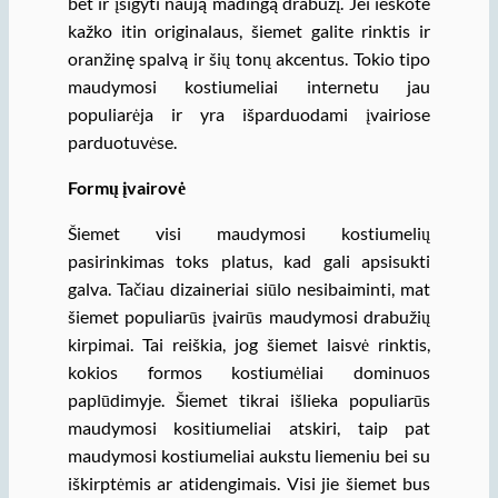
bet ir įsigyti naują madingą drabužį. Jei ieškote
kažko itin originalaus, šiemet galite rinktis ir
oranžinę spalvą ir šių tonų akcentus. Tokio tipo
maudymosi kostiumeliai internetu jau
populiarėja ir yra išparduodami įvairiose
parduotuvėse.
Formų įvairovė
Šiemet visi maudymosi kostiumelių
pasirinkimas toks platus, kad gali apsisukti
galva. Tačiau dizaineriai siūlo nesibaiminti, mat
šiemet populiarūs įvairūs maudymosi drabužių
kirpimai. Tai reiškia, jog šiemet laisvė rinktis,
kokios formos kostiumėliai dominuos
paplūdimyje. Šiemet tikrai išlieka populiarūs
maudymosi kositiumeliai atskiri, taip pat
maudymosi kostiumeliai aukstu liemeniu bei su
iškirptėmis ar atidengimais. Visi jie šiemet bus