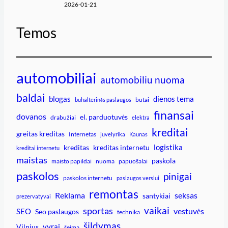
2026-01-21
Temos
automobiliai
automobiliu nuoma
baldai
blogas
dienos tema
butai
buhalterinės paslaugos
finansai
dovanos
el. parduotuvės
drabužiai
elektra
kreditai
greitas kreditas
Internetas
juvelyrika
Kaunas
logistika
kreditas
kreditas internetu
kreditai internetu
maistas
paskola
maisto papildai
nuoma
papuošalai
paskolos
pinigai
paskolos internetu
paslaugos verslui
remontas
Reklama
seksas
santykiai
prezervatyvai
vaikai
sportas
vestuvės
SEO
Seo paslaugos
technika
šildymas
vyrai
Vilnius
šeima