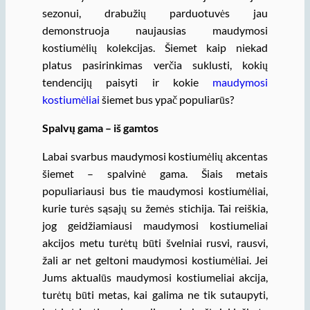
sezonui, drabužių parduotuvės jau
demonstruoja naujausias maudymosi
kostiumėlių kolekcijas. Šiemet kaip niekad
platus pasirinkimas verčia suklusti, kokių
tendencijų paisyti ir kokie
maudymosi
kostiumėliai
šiemet bus ypač populiarūs?
Spalvų gama – iš gamtos
Labai svarbus maudymosi kostiumėlių akcentas
šiemet – spalvinė gama. Šiais metais
populiariausi bus tie maudymosi kostiumėliai,
kurie turės sąsajų su žemės stichija. Tai reiškia,
jog geidžiamiausi maudymosi kostiumeliai
akcijos metu turėtų būti švelniai rusvi, rausvi,
žali ar net geltoni maudymosi kostiumėliai. Jei
Jums aktualūs maudymosi kostiumeliai akcija,
turėtų būti metas, kai galima ne tik sutaupyti,