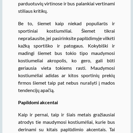
parduotuvių virtinose ir bus palankiai vertinami
stiliaus kritikų.
Be to, šiemet kaip niekad populiarūs ir
sportiniai kostiumėliai. Šiemet tikrai
neprašausite, jei pasirinksite paplūdimyje vilkėti
kažką sportiško ir patogaus. Kokybiški ir
madingi šiemet bus tokio tipo maudymosi
kostiumeliai akropolis, ko gero, gali būti
geriausia vieta tokiems rasti. Maudymosi
kostiumėliai adidas ar kitos sportinių prekių
firmos šiemet taip pat nebus nurašyti į mados
tendencijų apačią.
Papildomi akcentai
Kaip ir pernai, taip ir šiais metais gražiausiai
atrodys tie maudymosi kostiumėliai, kurie bus
derinami su kitais paplūdimio akcentais. Tai