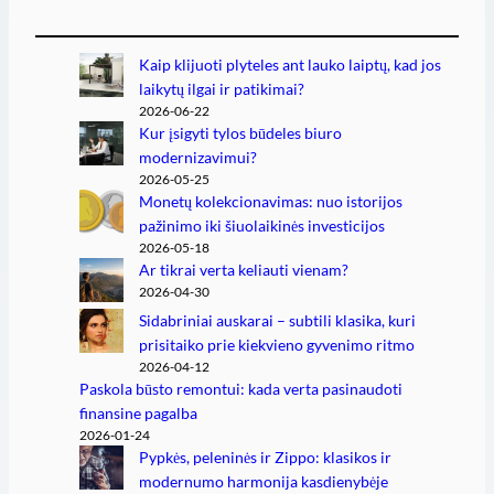
Kaip klijuoti plyteles ant lauko laiptų, kad jos
laikytų ilgai ir patikimai?
2026-06-22
Kur įsigyti tylos būdeles biuro
modernizavimui?
2026-05-25
Monetų kolekcionavimas: nuo istorijos
pažinimo iki šiuolaikinės investicijos
2026-05-18
Ar tikrai verta keliauti vienam?
2026-04-30
Sidabriniai auskarai – subtili klasika, kuri
prisitaiko prie kiekvieno gyvenimo ritmo
2026-04-12
Paskola būsto remontui: kada verta pasinaudoti
finansine pagalba
2026-01-24
Pypkės, peleninės ir Zippo: klasikos ir
modernumo harmonija kasdienybėje