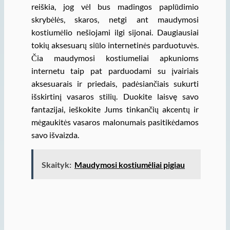
reiškia, jog vėl bus madingos paplūdimio
skrybėlės, skaros, netgi ant maudymosi
kostiumėlio nešiojami ilgi sijonai. Daugiausiai
tokių aksesuarų siūlo internetinės parduotuvės.
Čia maudymosi kostiumeliai apkunioms
internetu taip pat parduodami su įvairiais
aksesuarais ir priedais, padėsiančiais sukurti
išskirtinį vasaros stilių. Duokite laisvę savo
fantazijai, ieškokite Jums tinkančių akcentų ir
mėgaukitės vasaros malonumais pasitikėdamos
savo išvaizda.
Skaityk:
Maudymosi kostiumėliai pigiau