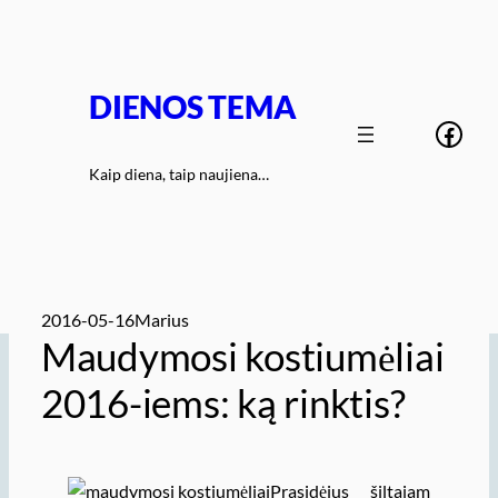
Eiti
prie
turinio
DIENOS TEMA
Face
Kaip diena, taip naujiena…
2016-05-16
Marius
Maudymosi kostiumėliai
2016-iems: ką rinktis?
Prasidėjus šiltajam