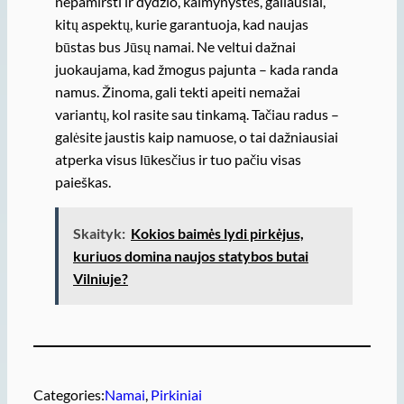
nepamiršti ir dydžio, kaimynystės, galiausiai,
kitų aspektų, kurie garantuoja, kad naujas
būstas bus Jūsų namai. Ne veltui dažnai
juokaujama, kad žmogus pajunta – kada randa
namus. Žinoma, gali tekti apeiti nemažai
variantų, kol rasite sau tinkamą. Tačiau radus –
galėsite jaustis kaip namuose, o tai dažniausiai
atperka visus lūkesčius ir tuo pačiu visas
paieškas.
Skaityk:
Kokios baimės lydi pirkėjus,
kuriuos domina naujos statybos butai
Vilniuje?
Categories:
Namai
, 
Pirkiniai