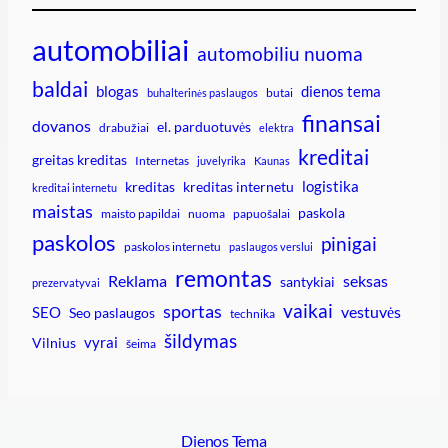
automobiliai
automobiliu nuoma
baldai
blogas
dienos tema
butai
buhalterinės paslaugos
finansai
dovanos
el. parduotuvės
drabužiai
elektra
kreditai
greitas kreditas
Internetas
juvelyrika
Kaunas
logistika
kreditas
kreditas internetu
kreditai internetu
maistas
paskola
maisto papildai
nuoma
papuošalai
paskolos
pinigai
paskolos internetu
paslaugos verslui
remontas
Reklama
seksas
santykiai
prezervatyvai
vaikai
sportas
vestuvės
SEO
Seo paslaugos
technika
šildymas
vyrai
Vilnius
šeima
Dienos Tema