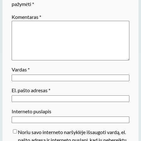
pažymėti
*
Komentaras
*
Vardas
*
El. pašto adresas
*
Interneto puslapis
Noriu savo interneto naršyklėje išsaugoti vardą, el.
pašto adresą ir interneto puslapį, kad jų nebereiktų