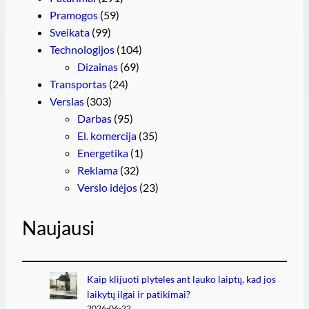
Pramogos
(59)
Sveikata
(99)
Technologijos
(104)
Dizainas
(69)
Transportas
(24)
Verslas
(303)
Darbas
(95)
El. komercija
(35)
Energetika
(1)
Reklama
(32)
Verslo idėjos
(23)
Naujausi
Kaip klijuoti plyteles ant lauko laiptų, kad jos
laikytų ilgai ir patikimai?
2026-06-22