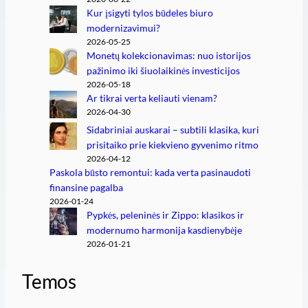
Kur įsigyti tylos būdeles biuro
modernizavimui?
2026-05-25
Monetų kolekcionavimas: nuo istorijos
pažinimo iki šiuolaikinės investicijos
2026-05-18
Ar tikrai verta keliauti vienam?
2026-04-30
Sidabriniai auskarai – subtili klasika, kuri
prisitaiko prie kiekvieno gyvenimo ritmo
2026-04-12
Paskola būsto remontui: kada verta pasinaudoti
finansine pagalba
2026-01-24
Pypkės, peleninės ir Zippo: klasikos ir
modernumo harmonija kasdienybėje
2026-01-21
Temos