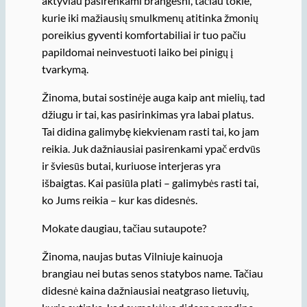
aktyviau pasirenkami brangesni, tačiau tokie,
kurie iki mažiausių smulkmenų atitinka žmonių
poreikius gyventi komfortabiliai ir tuo pačiu
papildomai neinvestuoti laiko bei pinigų į
tvarkymą.
Žinoma, butai sostinėje auga kaip ant mielių, tad
džiugu ir tai, kas pasirinkimas yra labai platus.
Tai didina galimybę kiekvienam rasti tai, ko jam
reikia. Juk dažniausiai pasirenkami ypač erdvūs
ir šviesūs butai, kuriuose interjeras yra
išbaigtas. Kai pasiūla plati – galimybės rasti tai,
ko Jums reikia – kur kas didesnės.
Mokate daugiau, tačiau sutaupote?
Žinoma, naujas butas Vilniuje kainuoja
brangiau nei butas senos statybos name. Tačiau
didesnė kaina dažniausiai neatgraso lietuvių,