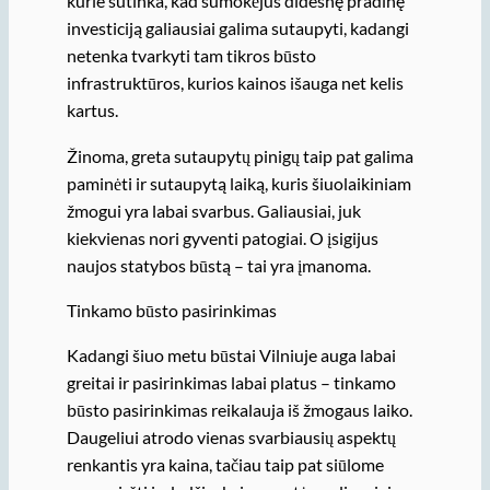
kurie sutinka, kad sumokėjus didesnę pradinę
investiciją galiausiai galima sutaupyti, kadangi
netenka tvarkyti tam tikros būsto
infrastruktūros, kurios kainos išauga net kelis
kartus.
Žinoma, greta sutaupytų pinigų taip pat galima
paminėti ir sutaupytą laiką, kuris šiuolaikiniam
žmogui yra labai svarbus. Galiausiai, juk
kiekvienas nori gyventi patogiai. O įsigijus
naujos statybos būstą – tai yra įmanoma.
Tinkamo būsto pasirinkimas
Kadangi šiuo metu būstai Vilniuje auga labai
greitai ir pasirinkimas labai platus – tinkamo
būsto pasirinkimas reikalauja iš žmogaus laiko.
Daugeliui atrodo vienas svarbiausių aspektų
renkantis yra kaina, tačiau taip pat siūlome