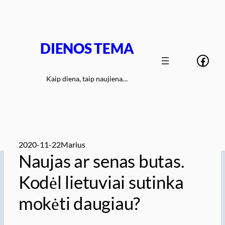
Eiti
prie
turinio
DIENOS TEMA
Face
Kaip diena, taip naujiena…
2020-11-22
Marius
Naujas ar senas butas.
Kodėl lietuviai sutinka
mokėti daugiau?