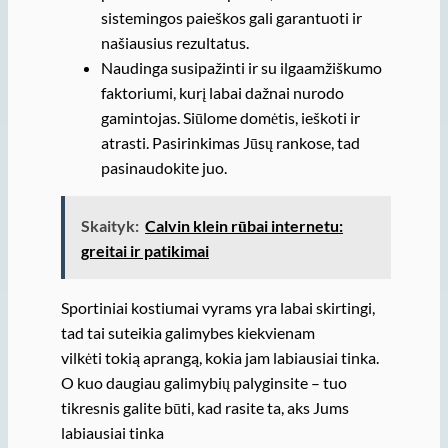
sistemingos paieškos gali garantuoti ir
našiausius rezultatus.
Naudinga susipažinti ir su ilgaamžiškumo
faktoriumi, kurį labai dažnai nurodo
gamintojas. Siūlome domėtis, ieškoti ir
atrasti. Pasirinkimas Jūsų rankose, tad
pasinaudokite juo.
Skaityk:
Calvin klein rūbai internetu:
greitai ir patikimai
Sportiniai kostiumai vyrams yra labai skirtingi,
tad tai suteikia galimybes kiekvienam
vilkėti tokią aprangą, kokia jam labiausiai tinka.
O kuo daugiau galimybių palyginsite – tuo
tikresnis galite būti, kad rasite ta, aks Jums
labiausiai tinka