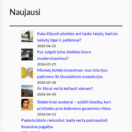
Naujausi
Kaip klijuoti plyteles ant lauko laiptų, kad jos
laikytų ilgai ir patikimai?
2026-06-22
Kur įsigyti tylos būdeles biuro
modernizavimui?
2026-05-25
Monetų kolekcionavimas: nuo istorijos
pažinimo iki šiuolaikinės investicijos
2026-05-18
Ar tikrai verta keliauti vienam?
2026-04-30
Sidabriniai auskarai – subtili klasika, kuri
prisitaiko prie kiekvieno gyvenimo ritmo
2026-04-12
Paskola būsto remontui: kada verta pasinaudoti
finansine pagalba