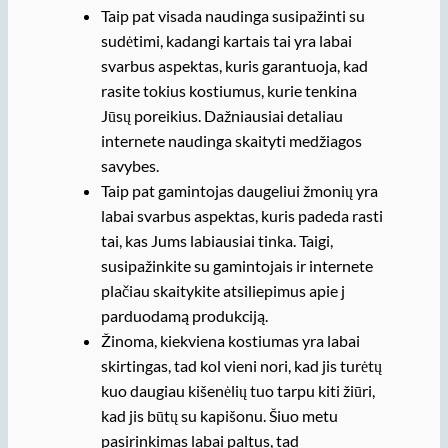
Taip pat visada naudinga susipažinti su
sudėtimi, kadangi kartais tai yra labai
svarbus aspektas, kuris garantuoja, kad
rasite tokius kostiumus, kurie tenkina
Jūsų poreikius. Dažniausiai detaliau
internete naudinga skaityti medžiagos
savybes.
Taip pat gamintojas daugeliui žmonių yra
labai svarbus aspektas, kuris padeda rasti
tai, kas Jums labiausiai tinka. Taigi,
susipažinkite su gamintojais ir internete
plačiau skaitykite atsiliepimus apie j
parduodamą produkciją.
Žinoma, kiekviena kostiumas yra labai
skirtingas, tad kol vieni nori, kad jis turėtų
kuo daugiau kišenėlių tuo tarpu kiti žiūri,
kad jis būtų su kapišonu. Šiuo metu
pasirinkimas labai paltus, tad