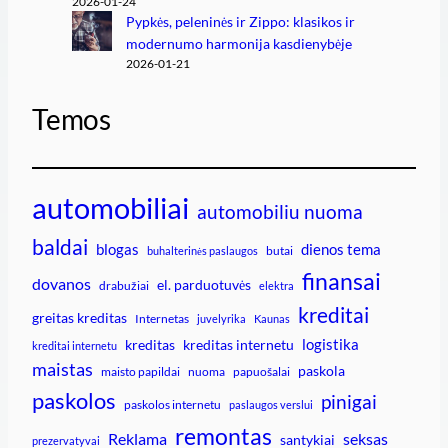
2026-01-24
Pypkės, peleninės ir Zippo: klasikos ir
modernumo harmonija kasdienybėje
2026-01-21
Temos
automobiliai
automobiliu nuoma
baldai
blogas
dienos tema
butai
buhalterinės paslaugos
finansai
dovanos
el. parduotuvės
drabužiai
elektra
kreditai
greitas kreditas
Internetas
juvelyrika
Kaunas
logistika
kreditas
kreditas internetu
kreditai internetu
maistas
paskola
maisto papildai
nuoma
papuošalai
paskolos
pinigai
paskolos internetu
paslaugos verslui
remontas
Reklama
seksas
santykiai
prezervatyvai