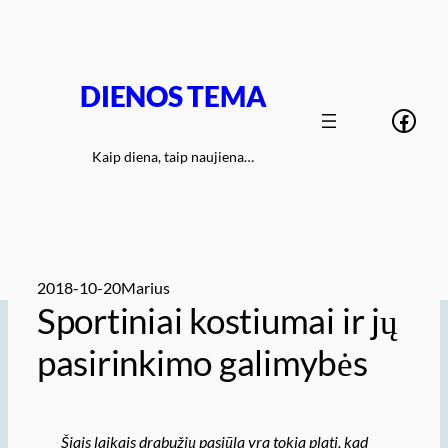
Eiti
prie
turinio
DIENOS TEMA
Face
Kaip diena, taip naujiena…
2018-10-20
Marius
Sportiniai kostiumai ir jų
pasirinkimo galimybės
Šiais laikais drabužių pasiūla yra tokia plati, kad