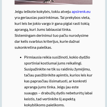
Jeigu ieškote kokybės, tokiu atveju
apsirenk.eu
yra geriausias pasirinkimas. Tai prekybos vieta,
kuri leis be jokio vargo ir gana pigiai rasti tokią
aprangą, kuri Jums labiausiai tinka.
Sistemingam derinimui tuo pačiu nurodysime
dar kelis svarbius kriterijus, kurie dažnai
sukonkretina paieškas.
Pirmiausia reikia susižinoti, kokio dydžio
sportiniai kostiumai jums reikalingi.
Susipažinkite ne tik su raidiniu žymėjimu,
tačiau pasižiūrėkite apimtis, kurios leis kur
kas paprasčiau išsimatuoti, ar konkreti
apranga jums tinka. Jeigu jau este
suaugęs – drabužių dydis nebeturėtų labai
keistis, tad vertinkite šį aspektą
kokybiškoms paieškoms.