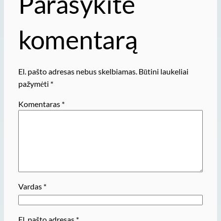
Parašykite
komentarą
El. pašto adresas nebus skelbiamas.
Būtini laukeliai
pažymėti
*
Komentaras
*
Vardas
*
El. pašto adresas
*