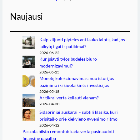
Naujausi
Kaip klijuoti plyteles ant lauko laiptų, kad jos
laikytų ilgai ir patikimai?
2026-06-22
Kur įsigyti tylos būdeles biuro
modernizavimui?
2026-05-25
Monetų kolekcionavimas: nuo istorijos
pažinimo iki šiuolaikinės investicijos
2026-05-18
Ar tikrai verta keliauti vienam?
2026-04-30
Sidabriniai auskarai – subtili klasika, kuri
prisitaiko prie kiekvieno gyvenimo ritmo
2026-04-12
Paskola būsto remontui: kada verta pasinaudoti
finansine pagalba