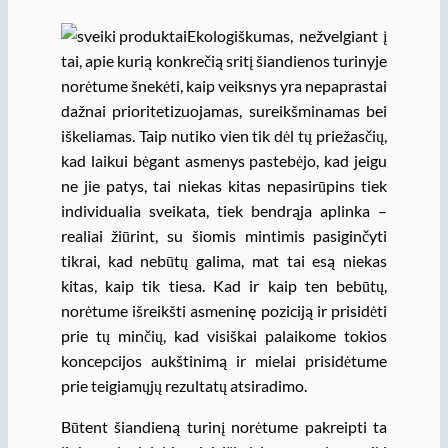
Ekologiškumas, nežvelgiant į
tai, apie kurią konkrečią sritį šiandienos turinyje
norėtume šnekėti, kaip veiksnys yra nepaprastai
dažnai prioritetizuojamas, sureikšminamas bei
iškeliamas. Taip nutiko vien tik dėl tų priežasčių,
kad laikui bėgant asmenys pastebėjo, kad jeigu
ne jie patys, tai niekas kitas nepasirūpins tiek
individualia sveikata, tiek bendrąja aplinka –
realiai žiūrint, su šiomis mintimis pasiginčyti
tikrai, kad nebūtų galima, mat tai esą niekas
kitas, kaip tik tiesa. Kad ir kaip ten bebūtų,
norėtume išreikšti asmeninę poziciją ir prisidėti
prie tų minčių, kad visiškai palaikome tokios
koncepcijos aukštinimą ir mielai prisidėtume
prie teigiamųjų rezultatų atsiradimo.
Būtent šiandieną turinį norėtume pakreipti ta