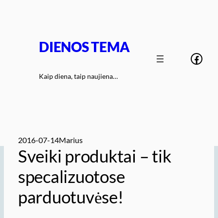
Eiti
prie
turinio
DIENOS TEMA
Face
Kaip diena, taip naujiena…
2016-07-14
Marius
Sveiki produktai – tik
specalizuotose
parduotuvėse!