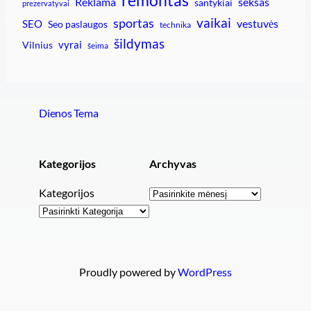
remontas
Reklama
seksas
santykiai
prezervatyvai
vaikai
sportas
vestuvės
SEO
Seo paslaugos
technika
šildymas
vyrai
Vilnius
šeima
Dienos Tema
Kategorijos
Archyvas
Archyvai
Kategorijos
Proudly powered by
WordPress