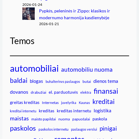
2026-01-24
Pypkės, peleninės ir Zippo: klasikos ir
modernumo harmonija kasdienybėje
2026-01-21
Temos
automobiliai
automobiliu nuoma
baldai
blogas
dienos tema
butai
buhalterinės paslaugos
finansai
dovanos
el. parduotuvės
drabužiai
elektra
kreditai
greitas kreditas
Internetas
juvelyrika
Kaunas
logistika
kreditas
kreditas internetu
kreditai internetu
maistas
paskola
maisto papildai
nuoma
papuošalai
paskolos
pinigai
paskolos internetu
paslaugos verslui