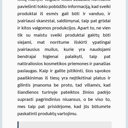
paviešinti tokio pobūdžio informaciją, kad sveiki
produktai iš esmės gali būti ir vanduo, ir
įvairiausi skanėstai, saldūmynai, taip pat grūdai
ir kitos valgomos produkcijos. Apart to, ne vien
tik su maistu sveiki produktai galėtų būti
siejami, mat norėtume išskirti ypatingai
įvairiausius muilus, kurie yra naudojami
bendrajai higienai palaikyti, taip pat
natūraliosios kosmetikos priemones ir panašias
paslaugas. Kaip ir galite įsitikinti, šios sąvokos
paaiškinimas iš tiesų yra neįtikėtinai platus ir
gilintis įmanoma be proto, tad viliamės, kad
šiandienos turinyje pateiktos žinios padėjo
suprasti pagrindinius niuansus, o be viso to,
mes taip pat prisidėjome, kad jūs būtumėte
paskatinti produktų vartojimu.