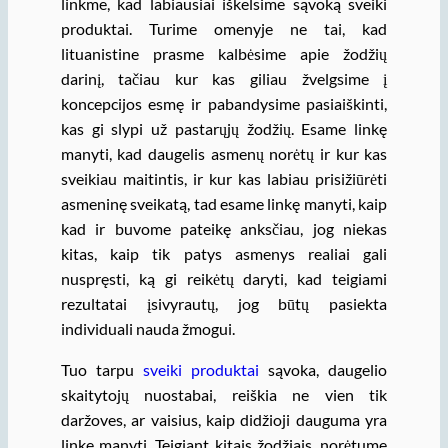
linkme, kad labiausiai iškelsime sąvoką sveiki
produktai. Turime omenyje ne tai, kad
lituanistine prasme kalbėsime apie žodžių
darinį, tačiau kur kas giliau žvelgsime į
koncepcijos esmę ir pabandysime pasiaiškinti,
kas gi slypi už pastarųjų žodžių. Esame linkę
manyti, kad daugelis asmenų norėtų ir kur kas
sveikiau maitintis, ir kur kas labiau prisižiūrėti
asmeninę sveikatą, tad esame linkę manyti, kaip
kad ir buvome pateikę anksčiau, jog niekas
kitas, kaip tik patys asmenys realiai gali
nuspręsti, ką gi reikėtų daryti, kad teigiami
rezultatai įsivyrautų, jog būtų pasiekta
individuali nauda žmogui.
Tuo tarpu
sveiki produktai
sąvoka, daugelio
skaitytojų nuostabai, reiškia ne vien tik
daržoves, ar vaisius, kaip didžioji dauguma yra
linkę manyti. Teigiant kitais žodžiais, norėtume