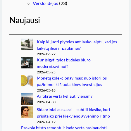
Verslo idėjos
(23)
Naujausi
Kaip klijuoti plyteles ant lauko laiptų, kad jos
laikytų ilgai ir patikimai?
2026-06-22
Kur įsigyti tylos būdeles biuro
modernizavimui?
2026-05-25
Monetų kolekcionavimas: nuo istorijos
pažinimo iki šiuolaikinės investicijos
2026-05-18
Ar tikrai verta keliauti vienam?
2026-04-30
Sidabriniai auskarai – subtili klasika, kuri
prisitaiko prie kiekvieno gyvenimo ritmo
2026-04-12
Paskola būsto remontui: kada verta pasinaudoti