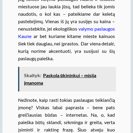
miestuose jau laukia jūsų, tad belieka tik jomis
naudotis, o kol kas – pateikiame dar keletą
pastebėjimų. Vienas iš jų yra susijęs su kaina –
nenustebkite, jei ekologiškos
valymo paslaugos
Kaune
ar bet kuriame kitame mieste kainuos
šiek tiek daugiau, nei įprastos. Dar viena detalė,
kurią norime akcentuoti, yra susijusi su šių
paslaugų paieška.
Skaityk:
Paskola ūkininkui – misija
įmanoma
Nežinote, kaip rasti tokias paslaugas teikiančią
įmonę? Viskas labai paprasta – bene pats
greičiausias būdas – internetas. Na, o, kad
paieška būtų sklandi, sėkminga ir greita, verta
įsiminti ir raktinę frazę. Šiuo atveju kuo