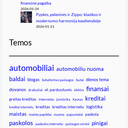
finansine pagalba
2026-01-24
Pypkės, peleninės ir Zippo: klasikos ir
modernumo harmonija kasdienybėje
2026-01-21
Temos
automobiliai
automobiliu nuoma
baldai
blogas
dienos tema
butai
buhalterinės paslaugos
finansai
dovanos
el. parduotuvės
drabužiai
elektra
kreditai
greitas kreditas
Internetas
juvelyrika
Kaunas
logistika
kreditas
kreditas internetu
kreditai internetu
maistas
paskola
maisto papildai
nuoma
papuošalai
paskolos
pinigai
paskolos internetu
paslaugos verslui