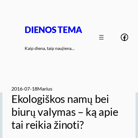
Eiti
prie
turinio
DIENOS TEMA
Face
Kaip diena, taip naujiena…
2016-07-18
Marius
Ekologiškos namų bei
biurų valymas – ką apie
tai reikia žinoti?