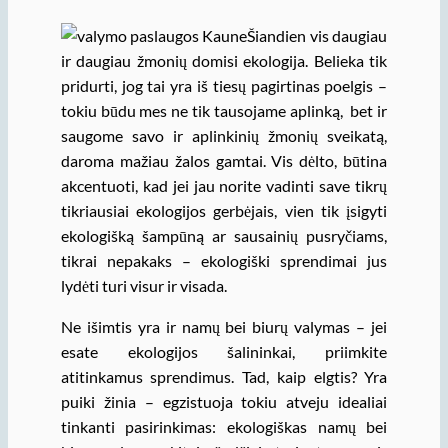
Šiandien vis daugiau
ir daugiau žmonių domisi ekologija. Belieka tik
pridurti, jog tai yra iš tiesų pagirtinas poelgis –
tokiu būdu mes ne tik tausojame aplinką, bet ir
saugome savo ir aplinkinių žmonių sveikatą,
daroma mažiau žalos gamtai. Vis dėlto, būtina
akcentuoti, kad jei jau norite vadinti save tikrų
tikriausiai ekologijos gerbėjais, vien tik įsigyti
ekologišką šampūną ar sausainių pusryčiams,
tikrai nepakaks – ekologiški sprendimai jus
lydėti turi visur ir visada.
Ne išimtis yra ir namų bei biurų valymas – jei
esate ekologijos šalininkai, priimkite
atitinkamus sprendimus. Tad, kaip elgtis? Yra
puiki žinia – egzistuoja tokiu atveju idealiai
tinkanti pasirinkimas: ekologiškas namų bei