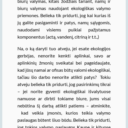
biurų valymas, kitais žodžiais tariant, namų ir
biurų valymas naudojant ekologiškas valymo
priemones. Belieka tik pridurti, jog kai kurias iš
jų galite pasigaminti ir patys, namų sąlygomis,
naudodami visiems puikiai pažįstamus
komponentus (actą, vandenį, citriną ir t.t.,)
Na, o ką daryti tuo atveju, jei esate ekologijos
gerbėjas, nenorite kenkti aplinkai, savo ar
aplinkinių žmonių sveikatai bei pageidaujate,
kad jūsų namai ar ofisas būtų valomi ekologiškai,
tačiau šio darbo nenorite atlikti patys? Tokiu
atveju belieka tik pridurti, jog pasirinkimų tikrai
– jei norite gyventi ekologiškai išvalytuose
namuose ar dirbti tokiame biure, jums visai
nebūtina šį darbą atlikti patiems – atminkite,
kad veikia įmonės, kurios teikia valymo
paslaugas būtent šiuo būdu. Belieka tik pridurti,
jog tokios valymo paslaugos Kaune ir kituose