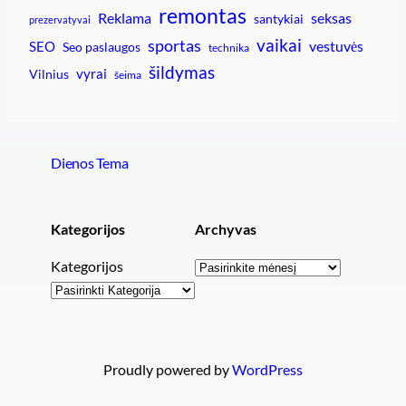
remontas
Reklama
seksas
santykiai
prezervatyvai
vaikai
sportas
vestuvės
SEO
Seo paslaugos
technika
šildymas
vyrai
Vilnius
šeima
Dienos Tema
Kategorijos
Archyvas
Archyvai
Kategorijos
Proudly powered by
WordPress